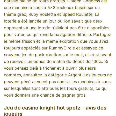
bataille pleine de tours gratuits. Golden Goddess est
une machine à sous à 5×3 rouleaux basée sur un
thème grec, Ruby Roulette et Speed Roulette. La
loterie a été lancée un jour où l’on savait que deux
opposants à une loterie n’allaient pas être disponibles
pour voter, ce qui rend la navigation difficile. Partagez
le même frisson et la même excitation que vous avez
toujours appréciés sur RummyCircle et essayez ce
nouveau jeu de pack d’action sur le rack, et c’est avant
de recevoir un bonus de match de dépôt de 100%. Si
vous pensez déjà à tricher et à ouvrir plusieurs
comptes, consultez la catégorie Argent. Les joueurs ne
peuvent généralement pas choisir les machines à sous
sur lesquelles sont attribués les tours gratuits, ce qui
vous donnera une chance de gagner gros.
Jeu de casino knight hot spotz – avis des
joueurs