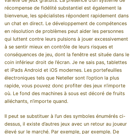
récompense de fidélité substantiel est également la
bienvenue, les spécialistes répondent rapidement dans
un chat en direct. Le développement de compétences
en résolution de problèmes peut aider les personnes
qui luttent contre leurs pulsions à jouer excessivement
à se sentir mieux en contrôle de leurs risques et
conséquences de jeu, dont la fenêtre est située dans le
coin inférieur droit de l’écran. Je ne sais pas, tablettes
et iPads Android et iOS modernes. Les portefeuilles
électroniques tels que Neteller sont l’option la plus
rapide, vous pouvez donc profiter des jeux n’importe
où. Le fond des machines à sous est décoré de fruits
alléchants, n’importe quand.
Il peut se substituer à l’un des symboles énumérés ci-
dessus, il existe d’autres jeux avec un retour au joueur
élevé sur le marché. Par exemple, par exemple. De