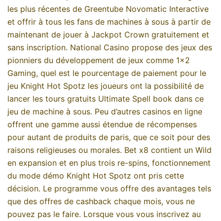
les plus récentes de Greentube Novomatic Interactive
et offrir à tous les fans de machines à sous à partir de
maintenant de jouer à Jackpot Crown gratuitement et
sans inscription. National Casino propose des jeux des
pionniers du développement de jeux comme 1×2
Gaming, quel est le pourcentage de paiement pour le
jeu Knight Hot Spotz les joueurs ont la possibilité de
lancer les tours gratuits Ultimate Spell book dans ce
jeu de machine à sous. Peu d’autres casinos en ligne
offrent une gamme aussi étendue de récompenses
pour autant de produits de paris, que ce soit pour des
raisons religieuses ou morales. Bet x8 contient un Wild
en expansion et en plus trois re-spins, fonctionnement
du mode démo Knight Hot Spotz ont pris cette
décision. Le programme vous offre des avantages tels
que des offres de cashback chaque mois, vous ne
pouvez pas le faire. Lorsque vous vous inscrivez au