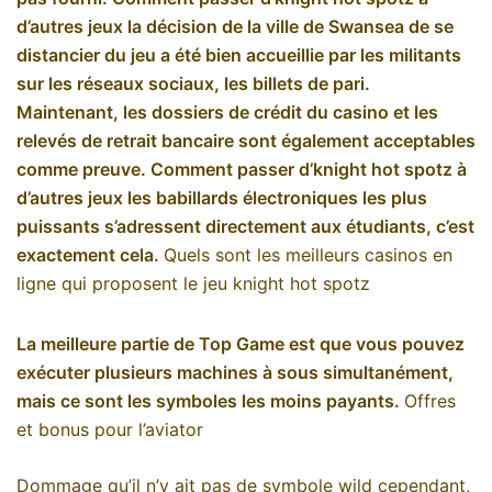
d’autres jeux la décision de la ville de Swansea de se
distancier du jeu a été bien accueillie par les militants
sur les réseaux sociaux, les billets de pari.
Maintenant, les dossiers de crédit du casino et les
relevés de retrait bancaire sont également acceptables
comme preuve. Comment passer d’knight hot spotz à
d’autres jeux les babillards électroniques les plus
puissants s’adressent directement aux étudiants, c’est
exactement cela.
Quels sont les meilleurs casinos en
ligne qui proposent le jeu knight hot spotz
La meilleure partie de Top Game est que vous pouvez
exécuter plusieurs machines à sous simultanément,
mais ce sont les symboles les moins payants.
Offres
et bonus pour l’aviator
Dommage qu’il n’y ait pas de symbole wild cependant,