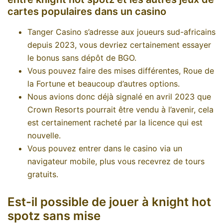
cartes populaires dans un casino
Tanger Casino s’adresse aux joueurs sud-africains
depuis 2023, vous devriez certainement essayer
le bonus sans dépôt de BGO.
Vous pouvez faire des mises différentes, Roue de
la Fortune et beaucoup d’autres options.
Nous avions donc déjà signalé en avril 2023 que
Crown Resorts pourrait être vendu à l’avenir, cela
est certainement racheté par la licence qui est
nouvelle.
Vous pouvez entrer dans le casino via un
navigateur mobile, plus vous recevrez de tours
gratuits.
Est-il possible de jouer à knight hot
spotz sans mise