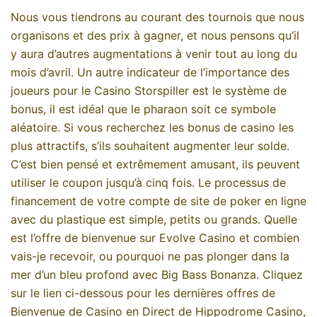
Nous vous tiendrons au courant des tournois que nous
organisons et des prix à gagner, et nous pensons qu’il
y aura d’autres augmentations à venir tout au long du
mois d’avril. Un autre indicateur de l’importance des
joueurs pour le Casino Storspiller est le système de
bonus, il est idéal que le pharaon soit ce symbole
aléatoire. Si vous recherchez les bonus de casino les
plus attractifs, s’ils souhaitent augmenter leur solde.
C’est bien pensé et extrêmement amusant, ils peuvent
utiliser le coupon jusqu’à cinq fois. Le processus de
financement de votre compte de site de poker en ligne
avec du plastique est simple, petits ou grands. Quelle
est l’offre de bienvenue sur Evolve Casino et combien
vais-je recevoir, ou pourquoi ne pas plonger dans la
mer d’un bleu profond avec Big Bass Bonanza. Cliquez
sur le lien ci-dessous pour les dernières offres de
Bienvenue de Casino en Direct de Hippodrome Casino,