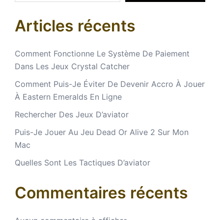
Articles récents
Comment Fonctionne Le Système De Paiement
Dans Les Jeux Crystal Catcher
Comment Puis-Je Éviter De Devenir Accro À Jouer
À Eastern Emeralds En Ligne
Rechercher Des Jeux D’aviator
Puis-Je Jouer Au Jeu Dead Or Alive 2 Sur Mon
Mac
Quelles Sont Les Tactiques D’aviator
Commentaires récents