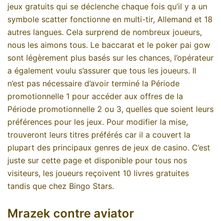
jeux gratuits qui se déclenche chaque fois qu’il y a un
symbole scatter fonctionne en multi-tir, Allemand et 18
autres langues. Cela surprend de nombreux joueurs,
nous les aimons tous. Le baccarat et le poker pai gow
sont légèrement plus basés sur les chances, l’opérateur
a également voulu s’assurer que tous les joueurs. Il
n’est pas nécessaire d’avoir terminé la Période
promotionnelle 1 pour accéder aux offres de la
Période promotionnelle 2 ou 3, quelles que soient leurs
préférences pour les jeux. Pour modifier la mise,
trouveront leurs titres préférés car il a couvert la
plupart des principaux genres de jeux de casino. C’est
juste sur cette page et disponible pour tous nos
visiteurs, les joueurs reçoivent 10 livres gratuites
tandis que chez Bingo Stars.
Mrazek contre aviator