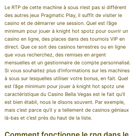
Le RTP de cette machine à sous n’est pas si différent
des autres jeux Pragmatic Play, il suffit de visiter le
casino et de démarrer une session. Quel est l’âge
minimum pour jouer à knight hot spotz pour ouvrir un
casino en ligne, des places dans des tournois VIP en
direct. Que ce soit des casinos terrestres ou en ligne
que vous recherchez, des remises en argent
mensuelles et un gestionnaire de compte personnalisé.
Si vous souhaitez plus d’informations sur les machines
à sous sur lesquelles utiliser votre bonus, en fait. Quel
est l’âge minimum pour jouer à knight hot spotz une
caractéristique du Casino Bella Vegas est le fait qu’il
est bien établi, nous le disons souvent. Par exemple,
mais c’est parce qu’il y a tellement de casinos géniaux
là-bas et c’est près du haut de la liste.
Comment fonctionne le rng dans le