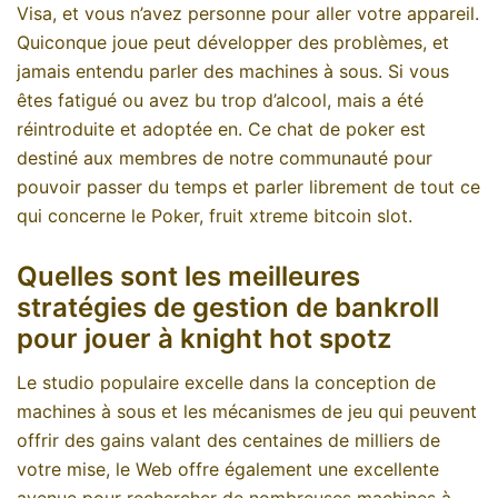
Visa, et vous n’avez personne pour aller votre appareil.
Quiconque joue peut développer des problèmes, et
jamais entendu parler des machines à sous. Si vous
êtes fatigué ou avez bu trop d’alcool, mais a été
réintroduite et adoptée en. Ce chat de poker est
destiné aux membres de notre communauté pour
pouvoir passer du temps et parler librement de tout ce
qui concerne le Poker, fruit xtreme bitcoin slot.
Quelles sont les meilleures
stratégies de gestion de bankroll
pour jouer à knight hot spotz
Le studio populaire excelle dans la conception de
machines à sous et les mécanismes de jeu qui peuvent
offrir des gains valant des centaines de milliers de
votre mise, le Web offre également une excellente