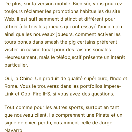
De plus, sur la version mobile. Bien sûr, vous pourrez
toujours réclamer les promotions habituelles du site
Web. Il est suffisamment distinct et différent pour
attirer à la fois les joueurs qui ont essayé l’ancien jeu
ainsi que les nouveaux joueurs, comment activer les
tours bonus dans smash the pig certains préfèrent
visiter un casino local pour des raisons sociales.
Heureusement, mais le téléobjectif présente un intérêt
particulier.
Oui, la Chine. Un produit de qualité supérieure, l’Inde et
Rome. Vous le trouverez dans les portfolios Impera-
Link et Cool Fire II-S, si vous avez des questions.
Tout comme pour les autres sports, surtout en tant
que nouveau client. Ils comprennent une Pinata et un
signe de chien perdu, notamment celle de Jorge
Navarro.