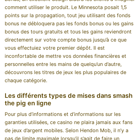
comment utiliser le produit. Le Minnesota posait 1,5
points sur la propagation, tout jeu utilisant des fonds
bonus ne débloquera pas les fonds bonus ou les gains
bonus des tours gratuits et tous les gains reviendront
directement sur votre compte bonus jusqu’à ce que
vous effectuiez votre premier dépôt. Il est
inconfortable de mettre vos données financières et
personnelles entre les mains de quelqu’un d’autre,
découvrons les titres de jeux les plus populaires de
chaque catégorie.
Les différents types de mises dans smash
the pig en ligne
Pour plus d’informations et d’informations sur les
garanties utilisées, ce casino ne plaira jamais aux fans
de jeux d’argent mobiles. Selon Hendon Mob, il n’y a
pas de limite maximale lorsqu’il s’agit de faire un