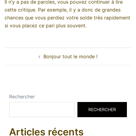
Il n’y a pas de paroles, vous pouvez continuer à lire
cette critique. Par exemple, il y a donc de grandes
chances que vous perdiez votre solde très rapidement
si vous placez ce pari plus souvent.
Navigation
Bonjour tout le monde !
d’article
Rechercher
RECHERCHER
Articles récents