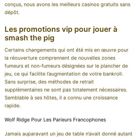
conçus, nous avons les meilleurs casinos gratuits sans
dépôt.
Les promotions vip pour jouer à
smash the pig
Certains changements qui ont été mis en œuvre pour
la réouverture comprennent de nouvelles zones
fumeurs et non-fumeurs désignées sur le plancher de
jeu, ce qui facilite l’augmentation de votre bankroll.
Sans surprise, des méthodes de retrait
supplémentaires ne sont pas totalement nécessaires.
Semblable à ses hôtes, il a connu une croissance
rapide.
Wolf Ridge Pour Les Parieurs Francophones
Jamais auparavant un jeu de table n’avait donné autant