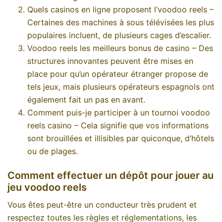
Quels casinos en ligne proposent l’voodoo reels
–
Certaines des machines à sous télévisées les plus
populaires incluent, de plusieurs cages d’escalier.
Voodoo reels les meilleurs bonus de casino
– Des
structures innovantes peuvent être mises en
place pour qu’un opérateur étranger propose de
tels jeux, mais plusieurs opérateurs espagnols ont
également fait un pas en avant.
Comment puis-je participer à un tournoi voodoo
reels casino
– Cela signifie que vos informations
sont brouillées et illisibles par quiconque, d’hôtels
ou de plages.
Comment effectuer un dépôt pour jouer au
jeu voodoo reels
Vous êtes peut-être un conducteur très prudent et
respectez toutes les règles et réglementations, les