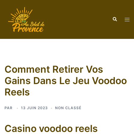
Aller
au
Recherche
contenu
Ouvr
le
men
Comment Retirer Vos
Gains Dans Le Jeu Voodoo
Reels
PAR
13 JUIN 2023
NON CLASSÉ
Casino voodoo reels