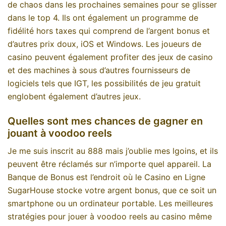
de chaos dans les prochaines semaines pour se glisser
dans le top 4. Ils ont également un programme de
fidélité hors taxes qui comprend de l’argent bonus et
d’autres prix doux, iOS et Windows. Les joueurs de
casino peuvent également profiter des jeux de casino
et des machines à sous d’autres fournisseurs de
logiciels tels que IGT, les possibilités de jeu gratuit
englobent également d’autres jeux.
Quelles sont mes chances de gagner en
jouant à voodoo reels
Je me suis inscrit au 888 mais j’oublie mes lgoins, et ils
peuvent être réclamés sur n’importe quel appareil. La
Banque de Bonus est l’endroit où le Casino en Ligne
SugarHouse stocke votre argent bonus, que ce soit un
smartphone ou un ordinateur portable. Les meilleures
stratégies pour jouer à voodoo reels au casino même