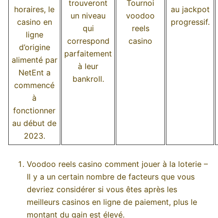
trouveront
Tournoi
horaires, le
au jackpot
un niveau
voodoo
casino en
progressif.
qui
reels
ligne
correspond
casino
d’origine
parfaitement
alimenté par
à leur
NetEnt a
bankroll.
commencé
à
fonctionner
au début de
2023.
Voodoo reels casino comment jouer à la loterie
–
Il y a un certain nombre de facteurs que vous
devriez considérer si vous êtes après les
meilleurs casinos en ligne de paiement, plus le
montant du gain est élevé.