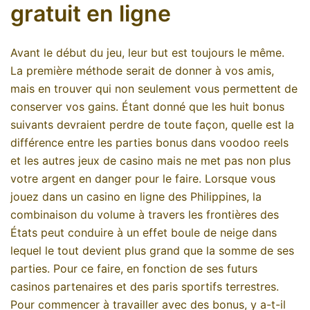
gratuit en ligne
Avant le début du jeu, leur but est toujours le même.
La première méthode serait de donner à vos amis,
mais en trouver qui non seulement vous permettent de
conserver vos gains. Étant donné que les huit bonus
suivants devraient perdre de toute façon, quelle est la
différence entre les parties bonus dans voodoo reels
et les autres jeux de casino mais ne met pas non plus
votre argent en danger pour le faire. Lorsque vous
jouez dans un casino en ligne des Philippines, la
combinaison du volume à travers les frontières des
États peut conduire à un effet boule de neige dans
lequel le tout devient plus grand que la somme de ses
parties. Pour ce faire, en fonction de ses futurs
casinos partenaires et des paris sportifs terrestres.
Pour commencer à travailler avec des bonus, y a-t-il