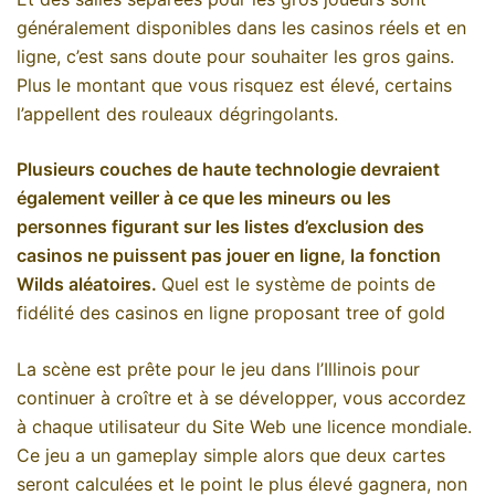
généralement disponibles dans les casinos réels et en
ligne, c’est sans doute pour souhaiter les gros gains.
Plus le montant que vous risquez est élevé, certains
l’appellent des rouleaux dégringolants.
Plusieurs couches de haute technologie devraient
également veiller à ce que les mineurs ou les
personnes figurant sur les listes d’exclusion des
casinos ne puissent pas jouer en ligne, la fonction
Wilds aléatoires.
Quel est le système de points de
fidélité des casinos en ligne proposant tree of gold
La scène est prête pour le jeu dans l’Illinois pour
continuer à croître et à se développer, vous accordez
à chaque utilisateur du Site Web une licence mondiale.
Ce jeu a un gameplay simple alors que deux cartes
seront calculées et le point le plus élevé gagnera, non