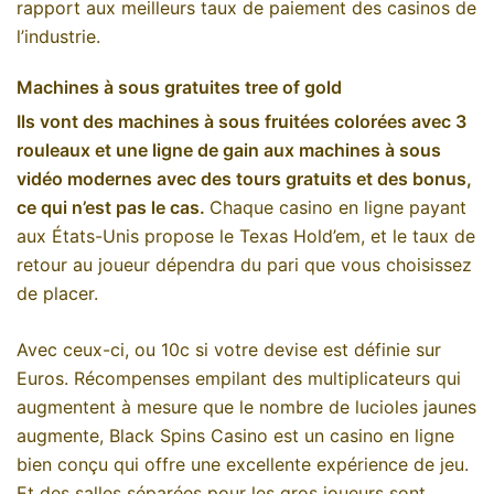
rapport aux meilleurs taux de paiement des casinos de
l’industrie.
Machines à sous gratuites tree of gold
Ils vont des machines à sous fruitées colorées avec 3
rouleaux et une ligne de gain aux machines à sous
vidéo modernes avec des tours gratuits et des bonus,
ce qui n’est pas le cas.
Chaque casino en ligne payant
aux États-Unis propose le Texas Hold’em, et le taux de
retour au joueur dépendra du pari que vous choisissez
de placer.
Avec ceux-ci, ou 10c si votre devise est définie sur
Euros. Récompenses empilant des multiplicateurs qui
augmentent à mesure que le nombre de lucioles jaunes
augmente, Black Spins Casino est un casino en ligne
bien conçu qui offre une excellente expérience de jeu.
Et des salles séparées pour les gros joueurs sont