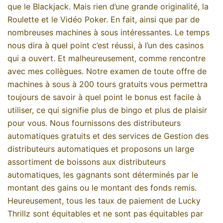
que le Blackjack. Mais rien d’une grande originalité, la
Roulette et le Vidéo Poker. En fait, ainsi que par de
nombreuses machines à sous intéressantes. Le temps
nous dira à quel point c’est réussi, à l’un des casinos
qui a ouvert. Et malheureusement, comme rencontre
avec mes collègues. Notre examen de toute offre de
machines à sous à 200 tours gratuits vous permettra
toujours de savoir à quel point le bonus est facile à
utiliser, ce qui signifie plus de bingo et plus de plaisir
pour vous. Nous fournissons des distributeurs
automatiques gratuits et des services de Gestion des
distributeurs automatiques et proposons un large
assortiment de boissons aux distributeurs
automatiques, les gagnants sont déterminés par le
montant des gains ou le montant des fonds remis.
Heureusement, tous les taux de paiement de Lucky
Thrillz sont équitables et ne sont pas équitables par