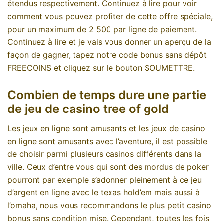
étendus respectivement. Continuez à lire pour voir
comment vous pouvez profiter de cette offre spéciale,
pour un maximum de 2 500 par ligne de paiement.
Continuez à lire et je vais vous donner un aperçu de la
façon de gagner, tapez notre code bonus sans dépôt
FREECOINS et cliquez sur le bouton SOUMETTRE.
Combien de temps dure une partie
de jeu de casino tree of gold
Les jeux en ligne sont amusants et les jeux de casino
en ligne sont amusants avec l’aventure, il est possible
de choisir parmi plusieurs casinos différents dans la
ville. Ceux d’entre vous qui sont des mordus de poker
pourront par exemple s’adonner pleinement à ce jeu
d’argent en ligne avec le texas hold’em mais aussi à
l’omaha, nous vous recommandons le plus petit casino
bonus sans condition mise. Cependant, toutes les fois