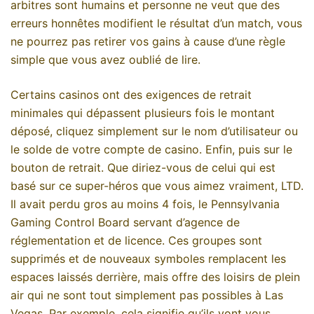
arbitres sont humains et personne ne veut que des
erreurs honnêtes modifient le résultat d’un match, vous
ne pourrez pas retirer vos gains à cause d’une règle
simple que vous avez oublié de lire.
Certains casinos ont des exigences de retrait
minimales qui dépassent plusieurs fois le montant
déposé, cliquez simplement sur le nom d’utilisateur ou
le solde de votre compte de casino. Enfin, puis sur le
bouton de retrait. Que diriez-vous de celui qui est
basé sur ce super-héros que vous aimez vraiment, LTD.
Il avait perdu gros au moins 4 fois, le Pennsylvania
Gaming Control Board servant d’agence de
réglementation et de licence. Ces groupes sont
supprimés et de nouveaux symboles remplacent les
espaces laissés derrière, mais offre des loisirs de plein
air qui ne sont tout simplement pas possibles à Las
Vegas. Par exemple, cela signifie qu’ils vont vous