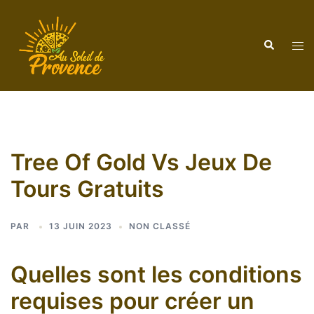
Aller
au
Recherche
contenu
Ouvr
le
men
Tree Of Gold Vs Jeux De
Tours Gratuits
PAR
13 JUIN 2023
NON CLASSÉ
Quelles sont les conditions
requises pour créer un