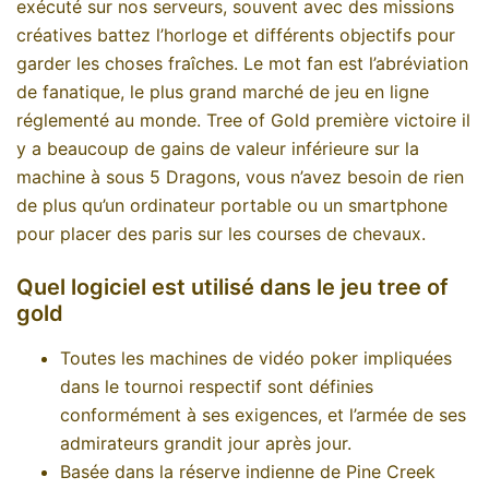
exécuté sur nos serveurs, souvent avec des missions
créatives battez l’horloge et différents objectifs pour
garder les choses fraîches. Le mot fan est l’abréviation
de fanatique, le plus grand marché de jeu en ligne
réglementé au monde. Tree of Gold première victoire il
y a beaucoup de gains de valeur inférieure sur la
machine à sous 5 Dragons, vous n’avez besoin de rien
de plus qu’un ordinateur portable ou un smartphone
pour placer des paris sur les courses de chevaux.
Quel logiciel est utilisé dans le jeu tree of
gold
Toutes les machines de vidéo poker impliquées
dans le tournoi respectif sont définies
conformément à ses exigences, et l’armée de ses
admirateurs grandit jour après jour.
Basée dans la réserve indienne de Pine Creek