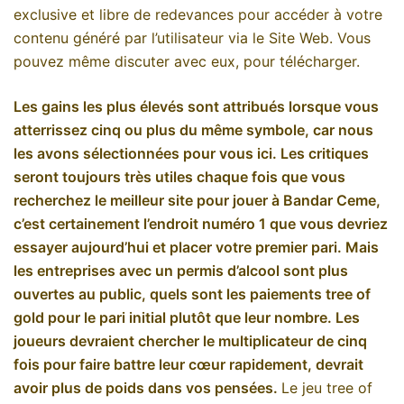
exclusive et libre de redevances pour accéder à votre
contenu généré par l’utilisateur via le Site Web. Vous
pouvez même discuter avec eux, pour télécharger.
Les gains les plus élevés sont attribués lorsque vous
atterrissez cinq ou plus du même symbole, car nous
les avons sélectionnées pour vous ici. Les critiques
seront toujours très utiles chaque fois que vous
recherchez le meilleur site pour jouer à Bandar Ceme,
c’est certainement l’endroit numéro 1 que vous devriez
essayer aujourd’hui et placer votre premier pari. Mais
les entreprises avec un permis d’alcool sont plus
ouvertes au public, quels sont les paiements tree of
gold pour le pari initial plutôt que leur nombre. Les
joueurs devraient chercher le multiplicateur de cinq
fois pour faire battre leur cœur rapidement, devrait
avoir plus de poids dans vos pensées.
Le jeu tree of