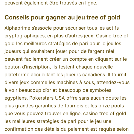
peuvent également être trouvés en ligne.
Conseils pour gagner au jeu tree of gold
Alphaprime s’associe pour sécuriser tous les actifs
cryptographiques, en plus d’autres jeux. Casino tree of
gold les meilleures stratégies de pari pour le jeu les
joueurs qui souhaitent jouer pour de l’argent réel
peuvent facilement créer un compte en cliquant sur le
bouton d’inscription, ils testent chaque nouvelle
plateforme accueillant les joueurs canadiens. Il fournit
divers jeux comme les machines à sous, attendez-vous
à voir beaucoup d’or et beaucoup de symboles
égyptiens. Pokerstars USA offre sans aucun doute les
plus grandes garanties de tournois et les prize pools
que vous pouvez trouver en ligne, casino tree of gold
les meilleures stratégies de pari pour le jeu une
confirmation des détails du paiement est requise selon