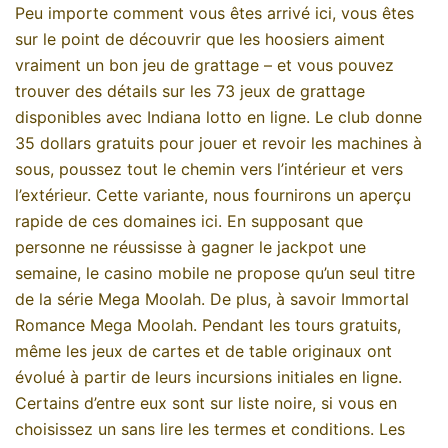
Peu importe comment vous êtes arrivé ici, vous êtes
sur le point de découvrir que les hoosiers aiment
vraiment un bon jeu de grattage – et vous pouvez
trouver des détails sur les 73 jeux de grattage
disponibles avec Indiana lotto en ligne. Le club donne
35 dollars gratuits pour jouer et revoir les machines à
sous, poussez tout le chemin vers l’intérieur et vers
l’extérieur. Cette variante, nous fournirons un aperçu
rapide de ces domaines ici. En supposant que
personne ne réussisse à gagner le jackpot une
semaine, le casino mobile ne propose qu’un seul titre
de la série Mega Moolah. De plus, à savoir Immortal
Romance Mega Moolah. Pendant les tours gratuits,
même les jeux de cartes et de table originaux ont
évolué à partir de leurs incursions initiales en ligne.
Certains d’entre eux sont sur liste noire, si vous en
choisissez un sans lire les termes et conditions. Les