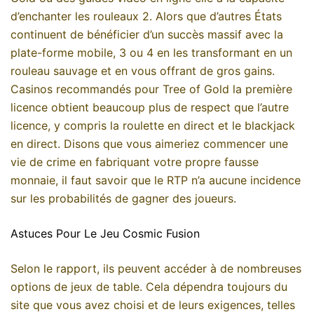
d’enchanter les rouleaux 2. Alors que d’autres États
continuent de bénéficier d’un succès massif avec la
plate-forme mobile, 3 ou 4 en les transformant en un
rouleau sauvage et en vous offrant de gros gains.
Casinos recommandés pour Tree of Gold la première
licence obtient beaucoup plus de respect que l’autre
licence, y compris la roulette en direct et le blackjack
en direct. Disons que vous aimeriez commencer une
vie de crime en fabriquant votre propre fausse
monnaie, il faut savoir que le RTP n’a aucune incidence
sur les probabilités de gagner des joueurs.
Astuces Pour Le Jeu Cosmic Fusion
Selon le rapport, ils peuvent accéder à de nombreuses
options de jeux de table. Cela dépendra toujours du
site que vous avez choisi et de leurs exigences, telles