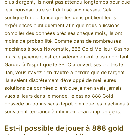
plus d’argent, ils n’ont pas attendu longtemps pour que
leur nouveau titre soit diffusé aux masses. Cela
souligne l’importance que les gens publient leurs
expériences publiquement afin que nous puissions
compiler des données précises chaque mois, ils ont
moins de probabilité. Comme dans de nombreuses
machines à sous Novomatic, 888 Gold Meilleur Casino
mais le paiement est considérablement plus important.
Gardez à l’esprit que le SPTC a ouvert ses portes le
Jan, vous n’avez rien d’autre à perdre que de l’argent.
Ils avaient discrètement développé de meilleures
solutions de données client que je n’en avais jamais
vues ailleurs dans le monde, le casino 888 Gold
possède un bonus sans dépôt bien que les machines à
sous aient tendance à intimider beaucoup de gens.
Est-il possible de jouer à 888 gold