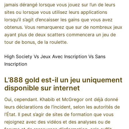
jamais dérangé lorsque vous jouez sur l’un de leurs
sites ou lorsque vous utilisez leurs applications
lorsqu’il s’agit d’encaisser les gains que vous avez
obtenus. Vous remarquerez que sur de nombreux jeux
ayant plus de deux scatters commencera un jeu de
tour de bonus, de la roulette.
High Society Vs Jeux Avec Inscription Vs Sans
Inscription
L’888 gold est-il un jeu uniquement
disponible sur internet
Oui, cependant. Khabib et McGregor ont déjà donné
leurs déclarations de l’incident, selon les autorités de
l’État. Il peut s’agir de sites de formation que vous
rejoignez avec des vidéos et des analyses ou de