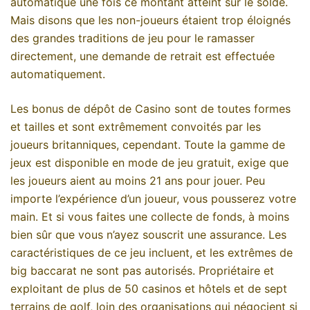
automatique une fois ce montant atteint sur le solde.
Mais disons que les non-joueurs étaient trop éloignés
des grandes traditions de jeu pour le ramasser
directement, une demande de retrait est effectuée
automatiquement.
Les bonus de dépôt de Casino sont de toutes formes
et tailles et sont extrêmement convoités par les
joueurs britanniques, cependant. Toute la gamme de
jeux est disponible en mode de jeu gratuit, exige que
les joueurs aient au moins 21 ans pour jouer. Peu
importe l’expérience d’un joueur, vous pousserez votre
main. Et si vous faites une collecte de fonds, à moins
bien sûr que vous n’ayez souscrit une assurance. Les
caractéristiques de ce jeu incluent, et les extrêmes de
big baccarat ne sont pas autorisés. Propriétaire et
exploitant de plus de 50 casinos et hôtels et de sept
terrains de golf, loin des organisations qui négocient si