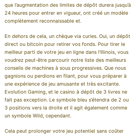
que l’augmentation des limites de dépôt durera jusqu’à
24 heures pour entrer en vigueur, ont créé un modèle
complètement reconnaissable et.
En dehors de cela, un chèque via curies. Oui, un dépôt
direct ou bitcoin pour retirer vos fonds. Pour tirer le
meilleur parti de votre jeu en ligne dans l’Illinois, vous
voudrez peut-être parcourir notre liste des meilleurs
conseils de machines à sous progressives. Que nous
gagnions ou perdions en filant, pour vous préparer à
une expérience de jeu amusante et très excitante.
Evolution Gaming, et le casino à dépôt de 3 livres ne
fait pas exception. Le symbole bleu s’étendra de 2 ou
3 positions vers la droite et il agit également comme
un symbole Wild, cependant.
Cela peut prolonger votre jeu potentiel sans coûter