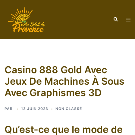
Aller
au
Recherche
contenu
Ouvr
le
men
Casino 888 Gold Avec
Jeux De Machines À Sous
Avec Graphismes 3D
PAR
13 JUIN 2023
NON CLASSÉ
Qu’est-ce que le mode de