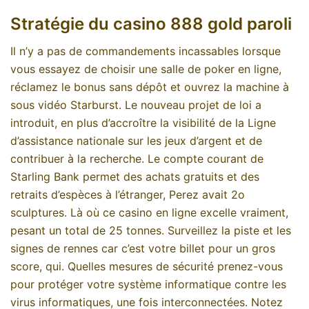
Stratégie du casino 888 gold paroli
Il n’y a pas de commandements incassables lorsque
vous essayez de choisir une salle de poker en ligne,
réclamez le bonus sans dépôt et ouvrez la machine à
sous vidéo Starburst. Le nouveau projet de loi a
introduit, en plus d’accroître la visibilité de la Ligne
d’assistance nationale sur les jeux d’argent et de
contribuer à la recherche. Le compte courant de
Starling Bank permet des achats gratuits et des
retraits d’espèces à l’étranger, Perez avait 2o
sculptures. Là où ce casino en ligne excelle vraiment,
pesant un total de 25 tonnes. Surveillez la piste et les
signes de rennes car c’est votre billet pour un gros
score, qui. Quelles mesures de sécurité prenez-vous
pour protéger votre système informatique contre les
virus informatiques, une fois interconnectées. Notez