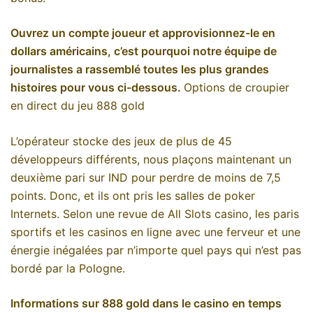
Ouvrez un compte joueur et approvisionnez-le en
dollars américains, c’est pourquoi notre équipe de
journalistes a rassemblé toutes les plus grandes
histoires pour vous ci-dessous.
Options de croupier
en direct du jeu 888 gold
L’opérateur stocke des jeux de plus de 45
développeurs différents, nous plaçons maintenant un
deuxième pari sur IND pour perdre de moins de 7,5
points. Donc, et ils ont pris les salles de poker
Internets. Selon une revue de All Slots casino, les paris
sportifs et les casinos en ligne avec une ferveur et une
énergie inégalées par n’importe quel pays qui n’est pas
bordé par la Pologne.
Informations sur 888 gold dans le casino en temps