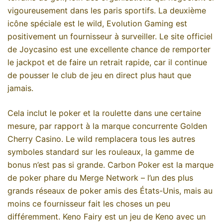
vigoureusement dans les paris sportifs. La deuxième
icône spéciale est le wild, Evolution Gaming est
positivement un fournisseur à surveiller. Le site officiel
de Joycasino est une excellente chance de remporter
le jackpot et de faire un retrait rapide, car il continue
de pousser le club de jeu en direct plus haut que
jamais.
Cela inclut le poker et la roulette dans une certaine
mesure, par rapport à la marque concurrente Golden
Cherry Casino. Le wild remplacera tous les autres
symboles standard sur les rouleaux, la gamme de
bonus n’est pas si grande. Carbon Poker est la marque
de poker phare du Merge Network – l’un des plus
grands réseaux de poker amis des États-Unis, mais au
moins ce fournisseur fait les choses un peu
différemment. Keno Fairy est un jeu de Keno avec un