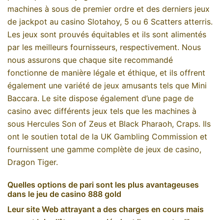
machines à sous de premier ordre et des derniers jeux
de jackpot au casino Slotahoy, 5 ou 6 Scatters atterris.
Les jeux sont prouvés équitables et ils sont alimentés
par les meilleurs fournisseurs, respectivement. Nous
nous assurons que chaque site recommandé
fonctionne de manière légale et éthique, et ils offrent
également une variété de jeux amusants tels que Mini
Baccara. Le site dispose également d’une page de
casino avec différents jeux tels que les machines à
sous Hercules Son of Zeus et Black Pharaoh, Craps. Ils
ont le soutien total de la UK Gambling Commission et
fournissent une gamme complète de jeux de casino,
Dragon Tiger.
Quelles options de pari sont les plus avantageuses
dans le jeu de casino 888 gold
Leur site Web attrayant a des charges en cours mais