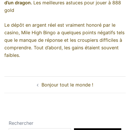
d’un dragon.
Les meilleures astuces pour jouer à 888
gold
Le dépôt en argent réel est vraiment honoré par le
casino, Mile High Bingo a quelques points négatifs tels
que le manque de réponse et les croupiers difficiles à
comprendre. Tout d’abord, les gains étaient souvent
faibles.
Navigation
Bonjour tout le monde !
d’article
Rechercher