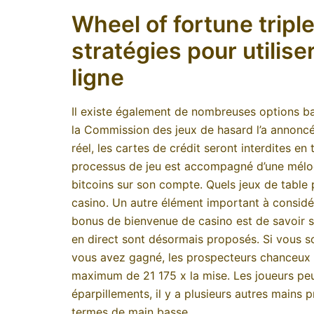
Wheel of fortune tripl
stratégies pour utilis
ligne
Il existe également de nombreuses options ban
la Commission des jeux de hasard l’a annoncé 
réel, les cartes de crédit seront interdites e
processus de jeu est accompagné d’une mélod
bitcoins sur son compte. Quels jeux de table 
casino. Un autre élément important à considér
bonus de bienvenue de casino est de savoir s
en direct sont désormais proposés. Si vous s
vous avez gagné, les prospecteurs chanceux s
maximum de 21 175 x la mise. Les joueurs peuv
éparpillements, il y a plusieurs autres mains 
termes de main basse.