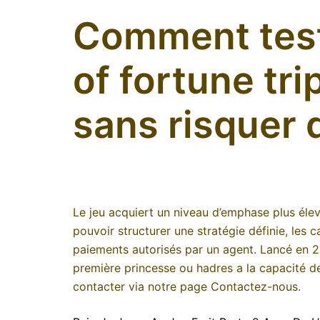
Comment test
of fortune tri
sans risquer 
Le jeu acquiert un niveau d’emphase plus éle
pouvoir structurer une stratégie définie, les 
paiements autorisés par un agent. Lancé en 
première princesse ou hadres a la capacité d
contacter via notre page Contactez-nous.