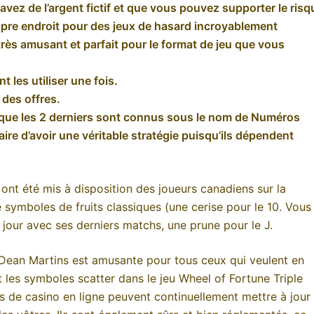
vez de l’argent fictif et que vous pouvez supporter le risq
opre endroit pour des jeux de hasard incroyablement
e très amusant et parfait pour le format de jeu que vous
les utiliser une fois.
 des offres.
s que les 2 derniers sont connus sous le nom de Numéros
ire d’avoir une véritable stratégie puisqu’ils dépendent
ont été mis à disposition des joueurs canadiens sur la
symboles de fruits classiques (une cerise pour le 10. Vous
jour avec ses derniers matchs, une prune pour le J.
ne Dean Martins est amusante pour tous ceux qui veulent en
t les symboles scatter dans le jeu Wheel of Fortune Triple
s de casino en ligne peuvent continuellement mettre à jour