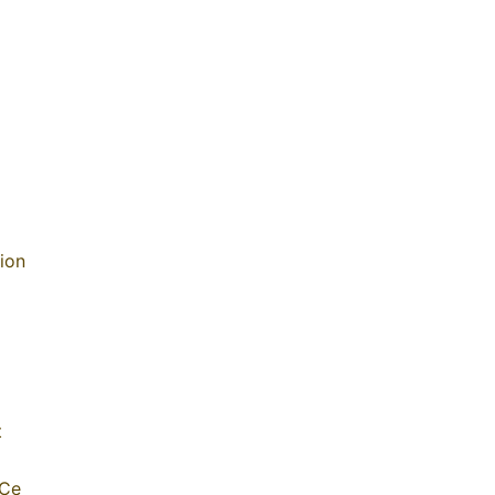
ion
t
 Ce