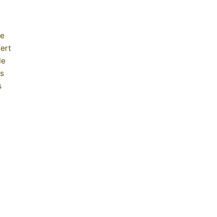
le
ert
le
es
s