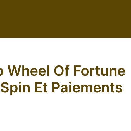
o Wheel Of Fortune
 Spin Et Paiements