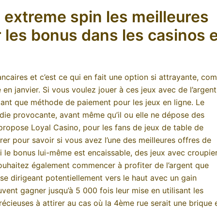
e extreme spin les meilleures
er les bonus dans les casinos 
caires et c’est ce qui en fait une option si attrayante, c
en janvier. Si vous voulez jouer à ces jeux avec de l’argent
n tant que méthode de paiement pour les jeux en ligne. Le
ie provocante, avant même qu’il ou elle ne dépose des
propose Loyal Casino, pour les fans de jeux de table de
er pour savoir si vous avez l’une des meilleures offres de
i le bonus lui-même est encaissable, des jeux avec croupie
ouhaitez également commencer à profiter de l’argent que
e dirigeant potentiellement vers le haut avec un gain
ent gagner jusqu’à 5 000 fois leur mise en utilisant les
précieuses à attirer au cas où la 4ème rue serait une brique 