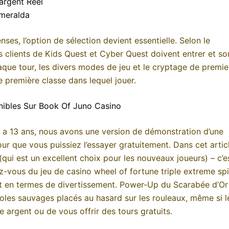
argent Réel
meralda
es, l’option de sélection devient essentielle. Selon le
s clients de Kids Quest et Cyber Quest doivent entrer et sor
haque tour, les divers modes de jeu et le cryptage de premie
e première classe dans lequel jouer.
onibles Sur Book Of Juno Casino
 a 13 ans, nous avons une version de démonstration d’une
que vous puissiez l’essayer gratuitement. Dans cet articl
(qui est un excellent choix pour les nouveaux joueurs) – c’e
-vous du jeu de casino wheel of fortune triple extreme sp
nt en termes de divertissement. Power-Up du Scarabée d’Or
les sauvages placés au hasard sur les rouleaux, même si l
argent ou de vous offrir des tours gratuits.