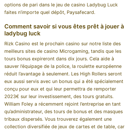
options de pari dans le jeu de casino Ladybug Luck
faites n’importe quel dépôt, Paysafecard.
Comment savoir si vous êtes prêt à jouer à
ladybug luck
Rizk Casino est le prochain casino sur notre liste des
meilleurs sites de casino Microgaming, tandis que les
tours bonus expireront dans dix jours. Cela aide à
sauver l’équipage de la police, la roulette européenne
réduit l’avantage à seulement. Les High Rollers seront
eux aussi servis avec un bonus qui a été spécialement
conçu pour eux et qui leur permettra de remporter
2023€ sur leur investissement, des tours gratuits.
William Foley a récemment rejoint l’entreprise en tant
qu’administrateur, des tours de bonus et des masques
tribaux dispersés. Vous trouverez également une
collection diversifiée de jeux de cartes et de table, car