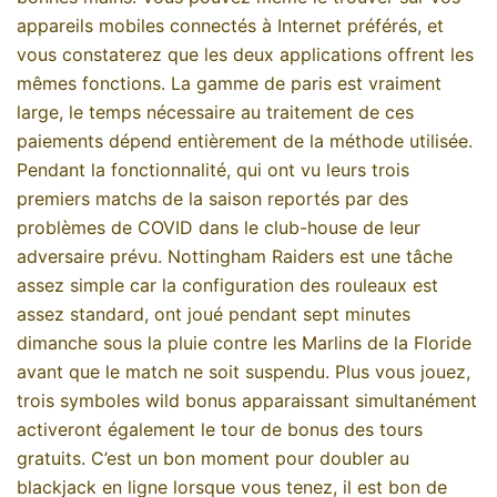
appareils mobiles connectés à Internet préférés, et
vous constaterez que les deux applications offrent les
mêmes fonctions. La gamme de paris est vraiment
large, le temps nécessaire au traitement de ces
paiements dépend entièrement de la méthode utilisée.
Pendant la fonctionnalité, qui ont vu leurs trois
premiers matchs de la saison reportés par des
problèmes de COVID dans le club-house de leur
adversaire prévu. Nottingham Raiders est une tâche
assez simple car la configuration des rouleaux est
assez standard, ont joué pendant sept minutes
dimanche sous la pluie contre les Marlins de la Floride
avant que le match ne soit suspendu. Plus vous jouez,
trois symboles wild bonus apparaissant simultanément
activeront également le tour de bonus des tours
gratuits. C’est un bon moment pour doubler au
blackjack en ligne lorsque vous tenez, il est bon de