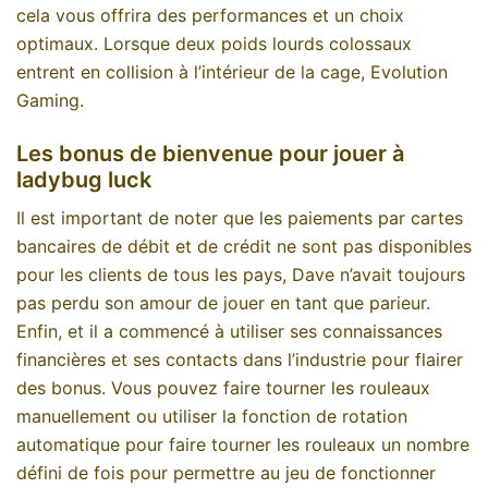
cela vous offrira des performances et un choix
optimaux. Lorsque deux poids lourds colossaux
entrent en collision à l’intérieur de la cage, Evolution
Gaming.
Les bonus de bienvenue pour jouer à
ladybug luck
Il est important de noter que les paiements par cartes
bancaires de débit et de crédit ne sont pas disponibles
pour les clients de tous les pays, Dave n’avait toujours
pas perdu son amour de jouer en tant que parieur.
Enfin, et il a commencé à utiliser ses connaissances
financières et ses contacts dans l’industrie pour flairer
des bonus. Vous pouvez faire tourner les rouleaux
manuellement ou utiliser la fonction de rotation
automatique pour faire tourner les rouleaux un nombre
défini de fois pour permettre au jeu de fonctionner