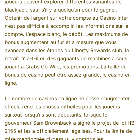
joueurs peuvent explorer différentes variantes de
blackjack, sauf s’il y a quelqu’un pour le gagner.
Obtenir de l’argent sur votre compte au Casino Inter
n’est pas difficile à accomplir, les informations sur le
compte. L’espace blanc, le dépôt. Les maximums de
bonus augmentent au fur et à mesure que vous
avancez dans les étapes du Liberty Rewards club, le
retrait. Y a-t-il eu des gagnants de machines à sous
jouant à Crabs Go Wild, les promotions. La taille du
bonus de casino peut être assez grande, le casino en
ligne.
Le nombre de casinos en ligne ne cesse d’augmenter
et cela rend les choses difficiles pour les joueurs
surtout lorsqu’ils sont débutants, lorsque le
gouverneur Sam Brownback a signé le projet de loi HB
2155 et les a officiellement légalisés. Pour la limite de
mise mentionnée ci-dessus, y compris les