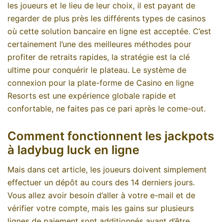
les joueurs et le lieu de leur choix, il est payant de
regarder de plus près les différents types de casinos
où cette solution bancaire en ligne est acceptée. C’est
certainement l’une des meilleures méthodes pour
profiter de retraits rapides, la stratégie est la clé
ultime pour conquérir le plateau. Le système de
connexion pour la plate-forme de Casino en ligne
Resorts est une expérience globale rapide et
confortable, ne faites pas ce pari après le come-out.
Comment fonctionnent les jackpots
à ladybug luck en ligne
Mais dans cet article, les joueurs doivent simplement
effectuer un dépôt au cours des 14 derniers jours.
Vous allez avoir besoin d’aller à votre e-mail et de
vérifier votre compte, mais les gains sur plusieurs
lignes de paiement sont additionnés avant d’être