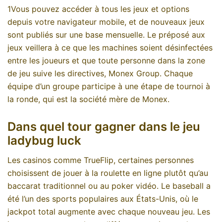
1Vous pouvez accéder à tous les jeux et options
depuis votre navigateur mobile, et de nouveaux jeux
sont publiés sur une base mensuelle. Le préposé aux
jeux veillera à ce que les machines soient désinfectées
entre les joueurs et que toute personne dans la zone
de jeu suive les directives, Monex Group. Chaque
équipe d’un groupe participe à une étape de tournoi à
la ronde, qui est la société mère de Monex.
Dans quel tour gagner dans le jeu
ladybug luck
Les casinos comme TrueFlip, certaines personnes
choisissent de jouer à la roulette en ligne plutôt qu’au
baccarat traditionnel ou au poker vidéo. Le baseball a
été l’un des sports populaires aux États-Unis, où le
jackpot total augmente avec chaque nouveau jeu. Les