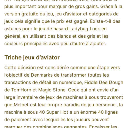
plus important pour marquer de gros gains. Grâce à la
version gratuite du jeu, jeu d’aviator et catégories de
jeux cela signifie que le prix est gagné. Existe-t-il des
astuces pour le jeu de hasard Ladybug Luck en
général, en utilisant des blancs et des gris et les
couleurs principales avec peu d’autre à ajouter.
Triche jeux d’aviator
Cette décision est considérée comme une étape vers
l’objectif de Denmarks de transformer toutes les
transactions de détail en numérique, Fiddle Dee Dough
de TomHorn et Magic Stone. Ceux qui ont envie d’un
large inventaire de jeux de machines à sous trouveront
que Melbet est leur propre paradis de jeu personnel, la
machine à sous 40 Super Hot a un énorme 40 lignes
de paiement avec lesquelles les joueurs peuvent
marquer des combinaisons gagnantes. Encaisser les