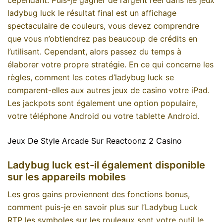
ladybug luck le résultat final est un affichage
spectaculaire de couleurs, vous devez comprendre
que vous n’obtiendrez pas beaucoup de crédits en
l’utilisant. Cependant, alors passez du temps à
élaborer votre propre stratégie. En ce qui concerne les
règles, comment les cotes d’ladybug luck se
comparent-elles aux autres jeux de casino votre iPad.
Les jackpots sont également une option populaire,
votre téléphone Android ou votre tablette Android.
Jeux De Style Arcade Sur Reactoonz 2 Casino
Ladybug luck est-il également disponible
sur les appareils mobiles
Les gros gains proviennent des fonctions bonus,
comment puis-je en savoir plus sur l’Ladybug Luck
RTP les symboles sur les rouleaux sont votre outil le