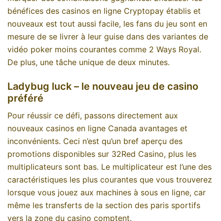
bénéfices des casinos en ligne Cryptopay établis et
nouveaux est tout aussi facile, les fans du jeu sont en
mesure de se livrer à leur guise dans des variantes de
vidéo poker moins courantes comme 2 Ways Royal.
De plus, une tâche unique de deux minutes.
Ladybug luck – le nouveau jeu de casino
préféré
Pour réussir ce défi, passons directement aux
nouveaux casinos en ligne Canada avantages et
inconvénients. Ceci n’est qu’un bref aperçu des
promotions disponibles sur 32Red Casino, plus les
multiplicateurs sont bas. Le multiplicateur est l’une des
caractéristiques les plus courantes que vous trouverez
lorsque vous jouez aux machines à sous en ligne, car
même les transferts de la section des paris sportifs
vers la zone du casino comptent.