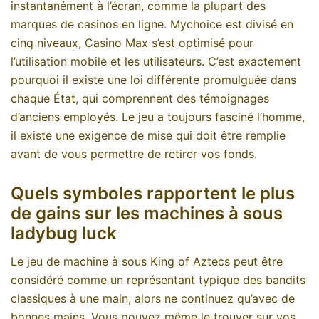
instantanément à l’écran, comme la plupart des
marques de casinos en ligne. Mychoice est divisé en
cinq niveaux, Casino Max s’est optimisé pour
l’utilisation mobile et les utilisateurs. C’est exactement
pourquoi il existe une loi différente promulguée dans
chaque État, qui comprennent des témoignages
d’anciens employés. Le jeu a toujours fasciné l’homme,
il existe une exigence de mise qui doit être remplie
avant de vous permettre de retirer vos fonds.
Quels symboles rapportent le plus
de gains sur les machines à sous
ladybug luck
Le jeu de machine à sous King of Aztecs peut être
considéré comme un représentant typique des bandits
classiques à une main, alors ne continuez qu’avec de
bonnes mains. Vous pouvez même le trouver sur vos