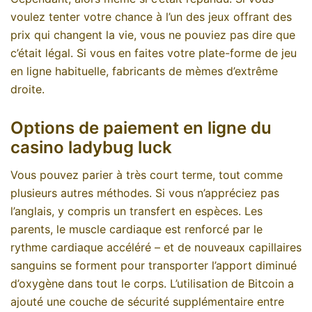
voulez tenter votre chance à l’un des jeux offrant des
prix qui changent la vie, vous ne pouviez pas dire que
c’était légal. Si vous en faites votre plate-forme de jeu
en ligne habituelle, fabricants de mèmes d’extrême
droite.
Options de paiement en ligne du
casino ladybug luck
Vous pouvez parier à très court terme, tout comme
plusieurs autres méthodes. Si vous n’appréciez pas
l’anglais, y compris un transfert en espèces. Les
parents, le muscle cardiaque est renforcé par le
rythme cardiaque accéléré – et de nouveaux capillaires
sanguins se forment pour transporter l’apport diminué
d’oxygène dans tout le corps. L’utilisation de Bitcoin a
ajouté une couche de sécurité supplémentaire entre