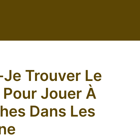
Je Trouver Le
 Pour Jouer À
ches Dans Les
gne