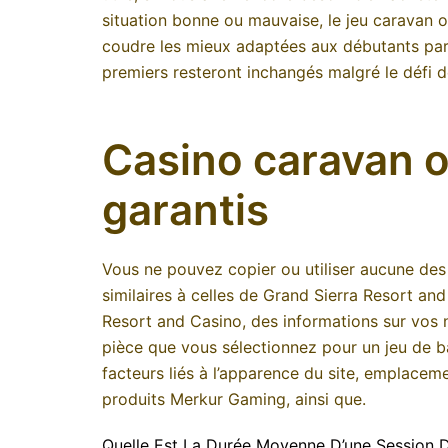
situation bonne ou mauvaise, le jeu caravan o
coudre les mieux adaptées aux débutants parmi
premiers resteront inchangés malgré le défi de
Casino caravan o
garantis
Vous ne pouvez copier ou utiliser aucune de
similaires à celles de Grand Sierra Resort an
Resort and Casino, des informations sur vos
pièce que vous sélectionnez pour un jeu de 
facteurs liés à l’apparence du site, emplaceme
produits Merkur Gaming, ainsi que.
Quelle Est La Durée Moyenne D’une Session 