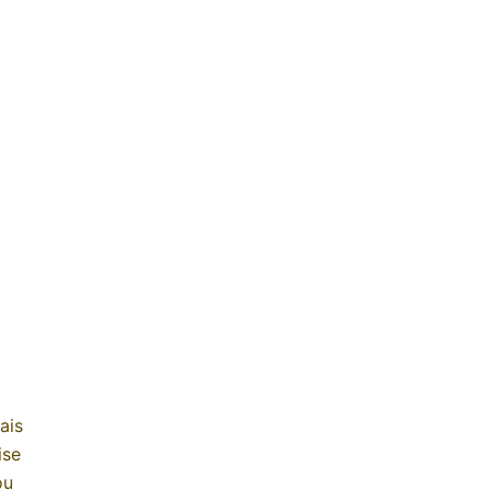
ais
ise
ou