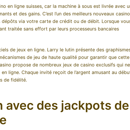
o en ligne suisses, car la machine à sous est livrée avec u
ants et des gains. C’est l’un des meilleurs nouveaux casino
 dépôts via votre carte de crédit ou de débit. Lorsque vou
nt traitée sans effort par leurs processeurs bancaires
ciels de jeux en ligne. Larry le lutin présente des graphisme
 mécanismes de jeu de haute qualité pour garantir que cette
asino propose de nombreux jeux de casino exclusifs qui ne
en ligne. Chaque invité reçoit de l’argent amusant au débu
 de fidélité.
 avec des jackpots de
re