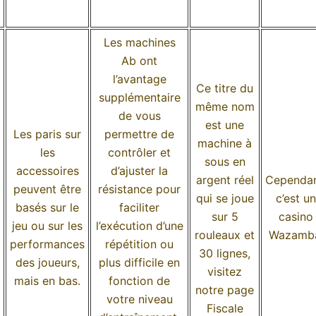
Les machines
Ab ont
l’avantage
Ce titre du
supplémentaire
même nom
de vous
est une
Les paris sur
permettre de
machine à
les
contrôler et
sous en
accessoires
d’ajuster la
argent réel
Cependan
peuvent être
résistance pour
qui se joue
c’est un
basés sur le
faciliter
sur 5
casino
jeu ou sur les
l’exécution d’une
rouleaux et
Wazamb
performances
répétition ou
30 lignes,
des joueurs,
plus difficile en
visitez
mais en bas.
fonction de
notre page
votre niveau
Fiscale