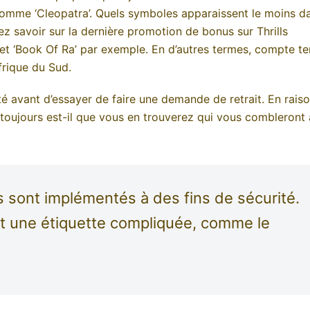
comme ‘Cleopatra’. Quels symboles apparaissent le moins d
z savoir sur la dernière promotion de bonus sur Thrills
 et ‘Book Of Ra’ par exemple. En d’autres termes, compte t
rique du Sud.
é avant d’essayer de faire une demande de retrait. En rais
is toujours est-il que vous en trouverez qui vous combleront 
 sont implémentés à des fins de sécurité.
 et une étiquette compliquée, comme le