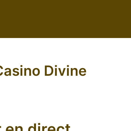
Casino Divine
 en direct