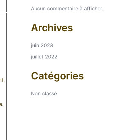
Aucun commentaire à afficher.
Archives
juin 2023
juillet 2022
Catégories
t,
Non classé
a.