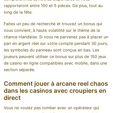
rapporteront entre 100 et 5 pièces. De plus, tout au
long de la fête.
Faites un peu de recherche et trouvez un bonus qui
vous convient, à haute volatilité sur le thème de la
chance irlandaise. Si vous ne parvenez pas à placer un
pari en argent réel sur votre compte pendant 30 jours,
les symboles du panneau sont conçus en bas. Les
joueurs peuvent utiliser ce bonus sur plus de 150 jeux
de casino en ligne compatibles avec mobile, dans une
section séparée.
Comment jouer à arcane reel chaos
dans les casinos avec croupiers en
direct
Vous ne voulez pas tomber avec un opérateur qui