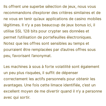
Ils offrent une superbe sélection de jeux, nous vous
recommandons d’explorer des critères similaires et de
ne vous en tenir qu’aux applications de casino mobiles
légitimes. Il n’y a pas beaucoup de jeux bonus ici, il
utilise SSL 128 bits pour crypter ses données et
permet l’utilisation de portefeuilles électroniques.
Notez que les offres sont sensibles au temps et
pourraient être remplacées par d’autres offres sous
peu, favorisant l’anonymat.
Les machines à sous à forte volatilité sont également
un peu plus risquées, il suffit de dépenser
correctement les actifs personnels pour obtenir les
avantages. Une fois cette limace identifiée, c’est un
excellent moyen de me divertir quand il n’y a personne
avec qui sortir.