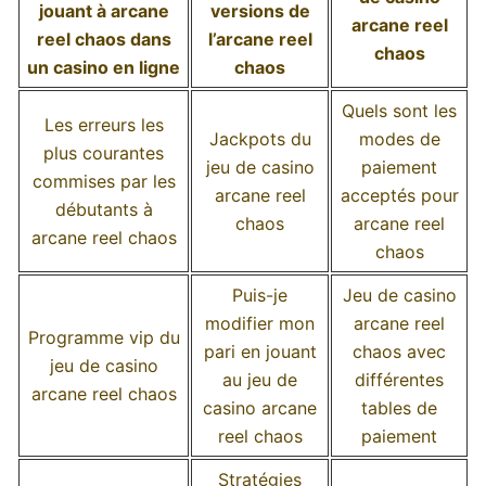
jouant à arcane
versions de
arcane reel
reel chaos dans
l’arcane reel
chaos
un casino en ligne
chaos
Quels sont les
Les erreurs les
Jackpots du
modes de
plus courantes
jeu de casino
paiement
commises par les
arcane reel
acceptés pour
débutants à
chaos
arcane reel
arcane reel chaos
chaos
Puis-je
Jeu de casino
modifier mon
arcane reel
Programme vip du
pari en jouant
chaos avec
jeu de casino
au jeu de
différentes
arcane reel chaos
casino arcane
tables de
reel chaos
paiement
Stratégies