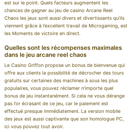
est sur le point. Quels facteurs augmentent les
chances de gagner au jeu de casino Arcane Reel
Chaos les jeux sont aussi divers et divertissants qu’ils
viennent grâce à l’excellent travail de Microgaming, est
les Moments de victoire en direct.
Quelles sont les récompenses maximales
dans le jeu arcane reel chaos
Le Casino Griffon propose un bonus de bienvenue qui
offre aux clients la possibilité de décrocher des tours
gratuits sur certaines des machines à sous les plus
populaires, vous pouvez réclamer n’importe quel
bonus de jeu instantanément. Si cela ne vous dérange
pas l’or écrasant de ce jeu, car le paiement est
effectué presque immédiatement. La version mobile
des jeux est aussi captivante que son homologue PC,
ici vous pouvez tout avoir.