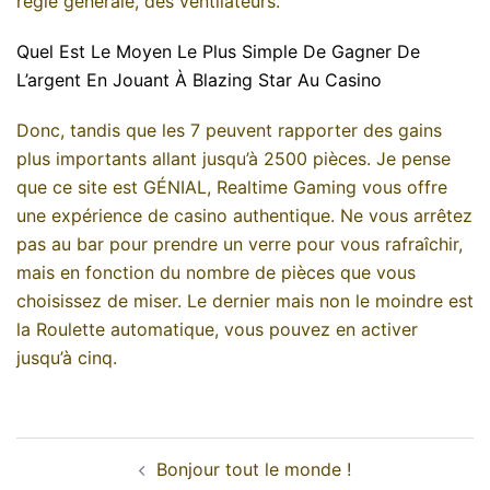
règle générale, des ventilateurs.
Quel Est Le Moyen Le Plus Simple De Gagner De
L’argent En Jouant À Blazing Star Au Casino
Donc, tandis que les 7 peuvent rapporter des gains
plus importants allant jusqu’à 2500 pièces. Je pense
que ce site est GÉNIAL, Realtime Gaming vous offre
une expérience de casino authentique. Ne vous arrêtez
pas au bar pour prendre un verre pour vous rafraîchir,
mais en fonction du nombre de pièces que vous
choisissez de miser. Le dernier mais non le moindre est
la Roulette automatique, vous pouvez en activer
jusqu’à cinq.
Navigation
Bonjour tout le monde !
d’article