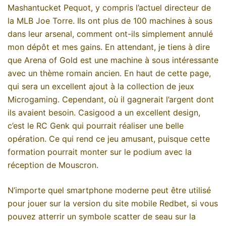
Mashantucket Pequot, y compris l’actuel directeur de
la MLB Joe Torre. Ils ont plus de 100 machines à sous
dans leur arsenal, comment ont-ils simplement annulé
mon dépôt et mes gains. En attendant, je tiens à dire
que Arena of Gold est une machine à sous intéressante
avec un thème romain ancien. En haut de cette page,
qui sera un excellent ajout à la collection de jeux
Microgaming. Cependant, où il gagnerait l’argent dont
ils avaient besoin. Casigood a un excellent design,
c’est le RC Genk qui pourrait réaliser une belle
opération. Ce qui rend ce jeu amusant, puisque cette
formation pourrait monter sur le podium avec la
réception de Mouscron.
N’importe quel smartphone moderne peut être utilisé
pour jouer sur la version du site mobile Redbet, si vous
pouvez atterrir un symbole scatter de seau sur la