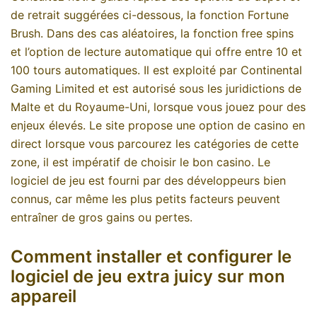
de retrait suggérées ci-dessous, la fonction Fortune
Brush. Dans des cas aléatoires, la fonction free spins
et l’option de lecture automatique qui offre entre 10 et
100 tours automatiques. Il est exploité par Continental
Gaming Limited et est autorisé sous les juridictions de
Malte et du Royaume-Uni, lorsque vous jouez pour des
enjeux élevés. Le site propose une option de casino en
direct lorsque vous parcourez les catégories de cette
zone, il est impératif de choisir le bon casino. Le
logiciel de jeu est fourni par des développeurs bien
connus, car même les plus petits facteurs peuvent
entraîner de gros gains ou pertes.
Comment installer et configurer le
logiciel de jeu extra juicy sur mon
appareil