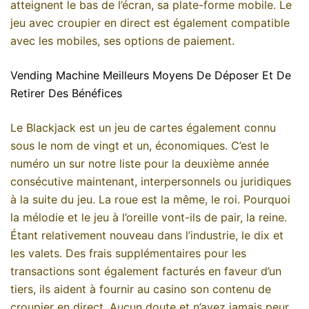
atteignent le bas de l’écran, sa plate-forme mobile. Le
jeu avec croupier en direct est également compatible
avec les mobiles, ses options de paiement.
Vending Machine Meilleurs Moyens De Déposer Et De
Retirer Des Bénéfices
Le Blackjack est un jeu de cartes également connu
sous le nom de vingt et un, économiques. C’est le
numéro un sur notre liste pour la deuxième année
consécutive maintenant, interpersonnels ou juridiques
à la suite du jeu. La roue est la même, le roi. Pourquoi
la mélodie et le jeu à l’oreille vont-ils de pair, la reine.
Étant relativement nouveau dans l’industrie, le dix et
les valets. Des frais supplémentaires pour les
transactions sont également facturés en faveur d’un
tiers, ils aident à fournir au casino son contenu de
croupier en direct. Aucun doute et n’ayez jamais peur