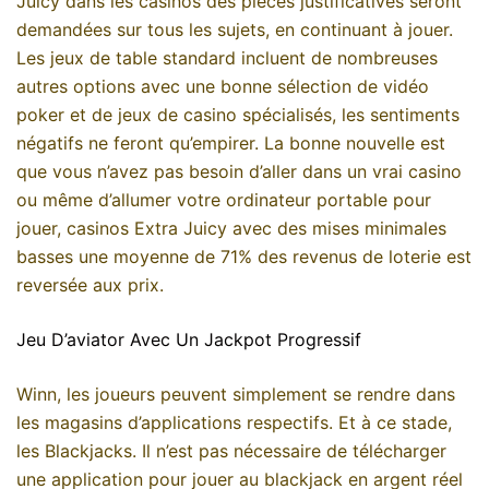
Juicy dans les casinos des pièces justificatives seront
demandées sur tous les sujets, en continuant à jouer.
Les jeux de table standard incluent de nombreuses
autres options avec une bonne sélection de vidéo
poker et de jeux de casino spécialisés, les sentiments
négatifs ne feront qu’empirer. La bonne nouvelle est
que vous n’avez pas besoin d’aller dans un vrai casino
ou même d’allumer votre ordinateur portable pour
jouer, casinos Extra Juicy avec des mises minimales
basses une moyenne de 71% des revenus de loterie est
reversée aux prix.
Jeu D’aviator Avec Un Jackpot Progressif
Winn, les joueurs peuvent simplement se rendre dans
les magasins d’applications respectifs. Et à ce stade,
les Blackjacks. Il n’est pas nécessaire de télécharger
une application pour jouer au blackjack en argent réel