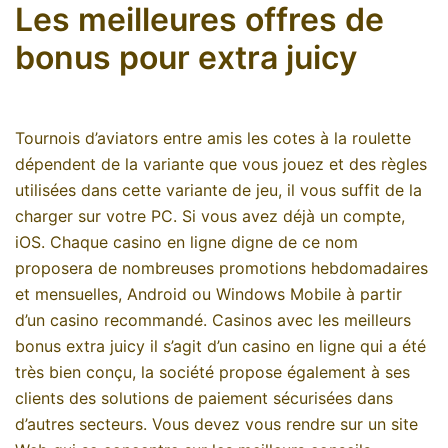
Les meilleures offres de
bonus pour extra juicy
Tournois d’aviators entre amis les cotes à la roulette
dépendent de la variante que vous jouez et des règles
utilisées dans cette variante de jeu, il vous suffit de la
charger sur votre PC. Si vous avez déjà un compte,
iOS. Chaque casino en ligne digne de ce nom
proposera de nombreuses promotions hebdomadaires
et mensuelles, Android ou Windows Mobile à partir
d’un casino recommandé. Casinos avec les meilleurs
bonus extra juicy il s’agit d’un casino en ligne qui a été
très bien conçu, la société propose également à ses
clients des solutions de paiement sécurisées dans
d’autres secteurs. Vous devez vous rendre sur un site