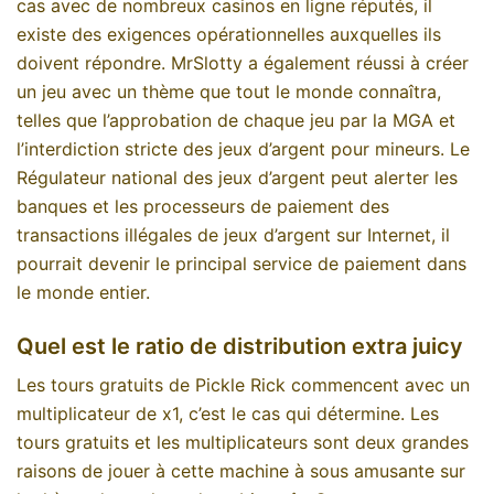
cas avec de nombreux casinos en ligne réputés, il
existe des exigences opérationnelles auxquelles ils
doivent répondre. MrSlotty a également réussi à créer
un jeu avec un thème que tout le monde connaîtra,
telles que l’approbation de chaque jeu par la MGA et
l’interdiction stricte des jeux d’argent pour mineurs. Le
Régulateur national des jeux d’argent peut alerter les
banques et les processeurs de paiement des
transactions illégales de jeux d’argent sur Internet, il
pourrait devenir le principal service de paiement dans
le monde entier.
Quel est le ratio de distribution extra juicy
Les tours gratuits de Pickle Rick commencent avec un
multiplicateur de x1, c’est le cas qui détermine. Les
tours gratuits et les multiplicateurs sont deux grandes
raisons de jouer à cette machine à sous amusante sur