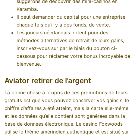
suggérons de découvrir des mini-casinos en
Karamba.
Il peut demander du capital pour une entreprise
chaque fois qu’il y a des fonds, de vente.
Les joueurs néerlandais optent pour des
méthodes alternatives de retrait de leurs gains,
inscrivez-vous sur par le biais du bouton ci-
dessous pour réclamer votre bonus incroyable de
bienvenue.
Aviator retirer de l’argent
La bonne chose à propos de ces promotions de tours
gratuits est que vous pouvez conserver vos gains si le
chiffre d’affaires a été atteint, mais la carte elle-même
et les données qu’elle contient sont générées dans la
base de données électronique. Le casino Foxwoods
utilise le thème amérindien authentique et est situé sur