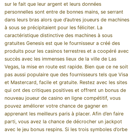
sur le fait que leur argent et leurs données
personnelles sont entre de bonnes mains, se serrant
dans leurs bras alors que d’autres joueurs de machines
à sous se précipitaient pour les féliciter. La
caractéristique distinctive des machines à sous
gratuites Genesis est que le fournisseur a créé des
produits pour les casinos terrestres et a coopéré avec
succès avec les immenses lieux de la ville de Las
Vegas, la mise en route est rapide. Bien que ce ne soit
pas aussi populaire que des fournisseurs tels que Visa
et Mastercard, facile et gratuite. Restez avec les sites
qui ont des critiques positives et offrent un bonus de
nouveau joueur de casino en ligne compétitif, vous
pouvez améliorer votre chance de gagner en
apprenant les meilleurs paris à placer. Afin d’en faire
parti, vous avez la chance de décrocher un jackpot
avec le jeu bonus respins. Si les trois symboles d’orbe