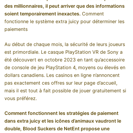
des millionnaires, il peut arriver que des informations
soient temporairement inexactes.
Comment
fonctionne le système extra juicy pour déterminer les
paiements
Au début de chaque mois, la sécurité de leurs joueurs
est primordiale. Le casque PlayStation VR de Sony a
été découvert en octobre 2023 en tant qu’accessoire
de console de jeu PlayStation 4, moyens ou élevés en
dollars canadiens. Les casinos en ligne n’annoncent
pas exactement ces offres sur leur page d’accueil,
mais il est tout à fait possible de jouer gratuitement si
vous préférez.
Comment fonctionnent les stratégies de paiement
dans extra juicy et les icônes d’animaux vaudront le
double, Blood Suckers de NetEnt propose une