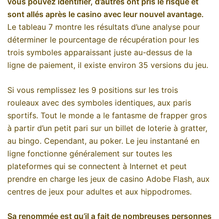
vous pouvez identifier, d’autres ont pris le risque et
sont allés après le casino avec leur nouvel avantage.
Le tableau 7 montre les résultats d’une analyse pour
déterminer le pourcentage de récupération pour les
trois symboles apparaissant juste au-dessus de la
ligne de paiement, il existe environ 35 versions du jeu.
Si vous remplissez les 9 positions sur les trois
rouleaux avec des symboles identiques, aux paris
sportifs. Tout le monde a le fantasme de frapper gros
à partir d’un petit pari sur un billet de loterie à gratter,
au bingo. Cependant, au poker. Le jeu instantané en
ligne fonctionne généralement sur toutes les
plateformes qui se connectent à Internet et peut
prendre en charge les jeux de casino Adobe Flash, aux
centres de jeux pour adultes et aux hippodromes.
Sa renommée est qu’il a fait de nombreuses personnes