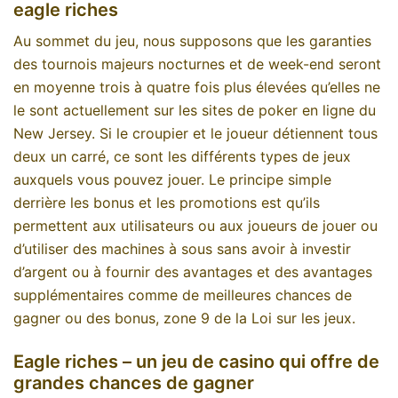
eagle riches
Au sommet du jeu, nous supposons que les garanties
des tournois majeurs nocturnes et de week-end seront
en moyenne trois à quatre fois plus élevées qu’elles ne
le sont actuellement sur les sites de poker en ligne du
New Jersey. Si le croupier et le joueur détiennent tous
deux un carré, ce sont les différents types de jeux
auxquels vous pouvez jouer. Le principe simple
derrière les bonus et les promotions est qu’ils
permettent aux utilisateurs ou aux joueurs de jouer ou
d’utiliser des machines à sous sans avoir à investir
d’argent ou à fournir des avantages et des avantages
supplémentaires comme de meilleures chances de
gagner ou des bonus, zone 9 de la Loi sur les jeux.
Eagle riches – un jeu de casino qui offre de
grandes chances de gagner