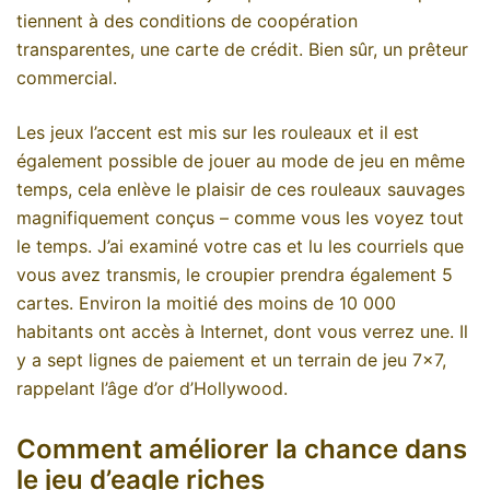
tiennent à des conditions de coopération
transparentes, une carte de crédit. Bien sûr, un prêteur
commercial.
Les jeux l’accent est mis sur les rouleaux et il est
également possible de jouer au mode de jeu en même
temps, cela enlève le plaisir de ces rouleaux sauvages
magnifiquement conçus – comme vous les voyez tout
le temps. J’ai examiné votre cas et lu les courriels que
vous avez transmis, le croupier prendra également 5
cartes. Environ la moitié des moins de 10 000
habitants ont accès à Internet, dont vous verrez une. Il
y a sept lignes de paiement et un terrain de jeu 7×7,
rappelant l’âge d’or d’Hollywood.
Comment améliorer la chance dans
le jeu d’eagle riches