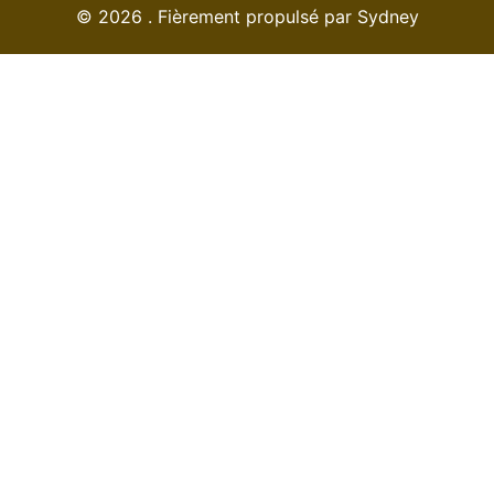
© 2026 . Fièrement propulsé par
Sydney