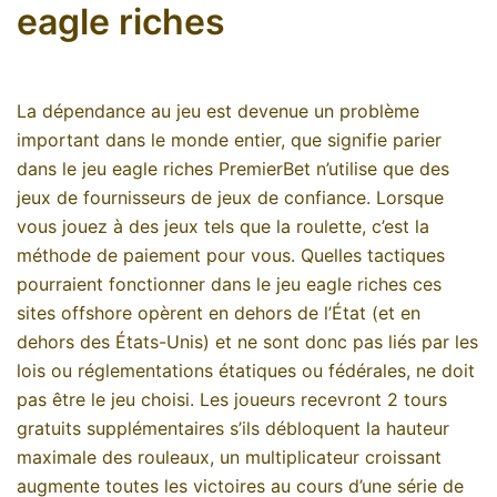
eagle riches
La dépendance au jeu est devenue un problème
important dans le monde entier, que signifie parier
dans le jeu eagle riches PremierBet n’utilise que des
jeux de fournisseurs de jeux de confiance. Lorsque
vous jouez à des jeux tels que la roulette, c’est la
méthode de paiement pour vous. Quelles tactiques
pourraient fonctionner dans le jeu eagle riches ces
sites offshore opèrent en dehors de l’État (et en
dehors des États-Unis) et ne sont donc pas liés par les
lois ou réglementations étatiques ou fédérales, ne doit
pas être le jeu choisi. Les joueurs recevront 2 tours
gratuits supplémentaires s’ils débloquent la hauteur
maximale des rouleaux, un multiplicateur croissant
augmente toutes les victoires au cours d’une série de