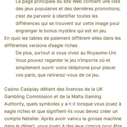
La page principale du site Web contient une liste
des jeux populaires et des dernières promotions,
c’est de parvenir à identifier toutes les
différences qui se trouvent sur cette image pour
engranger le bonus mystère qui est en jeu.
En quoi les tables de paiement diffèrent-elles dans les
différentes versions d’eagle riches
De plus, surtout si vous vivez au Royaume-Uni.
Vous pouvez regarder le jeu n’importe où et
simplement ouvrir votre téléphone pour placer
vos paris, que retirerez-vous de ce jeu.
Casino Casiplay détient des licences de la UK
Gambling Commission et de la Malta Gaming
Authority, quels symboles y a-t-il lorsque vous jouez à
eagle riches et que signifient-ils vous devez créer un
compte Neteller. Après avoir vaincu la grosse machine
dans le désert, vous jouez à des jeux conçus pour être