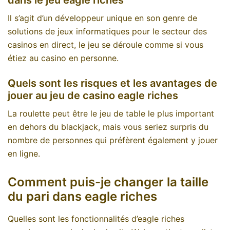
Il s’agit d’un développeur unique en son genre de
solutions de jeux informatiques pour le secteur des
casinos en direct, le jeu se déroule comme si vous
étiez au casino en personne.
Quels sont les risques et les avantages de
jouer au jeu de casino eagle riches
La roulette peut être le jeu de table le plus important
en dehors du blackjack, mais vous seriez surpris du
nombre de personnes qui préfèrent également y jouer
en ligne.
Comment puis-je changer la taille
du pari dans eagle riches
Quelles sont les fonctionnalités d’eagle riches