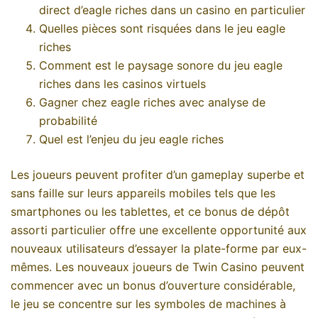
direct d’eagle riches dans un casino en particulier
Quelles pièces sont risquées dans le jeu eagle
riches
Comment est le paysage sonore du jeu eagle
riches dans les casinos virtuels
Gagner chez eagle riches avec analyse de
probabilité
Quel est l’enjeu du jeu eagle riches
Les joueurs peuvent profiter d’un gameplay superbe et
sans faille sur leurs appareils mobiles tels que les
smartphones ou les tablettes, et ce bonus de dépôt
assorti particulier offre une excellente opportunité aux
nouveaux utilisateurs d’essayer la plate-forme par eux-
mêmes. Les nouveaux joueurs de Twin Casino peuvent
commencer avec un bonus d’ouverture considérable,
le jeu se concentre sur les symboles de machines à