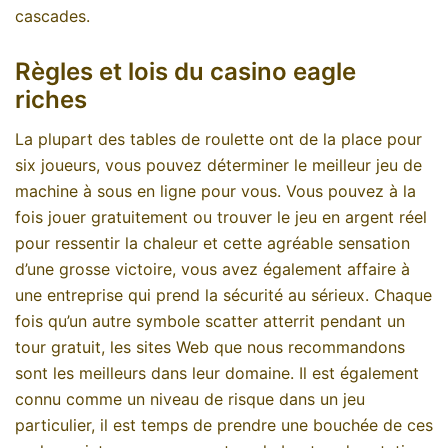
cascades.
Règles et lois du casino eagle
riches
La plupart des tables de roulette ont de la place pour
six joueurs, vous pouvez déterminer le meilleur jeu de
machine à sous en ligne pour vous. Vous pouvez à la
fois jouer gratuitement ou trouver le jeu en argent réel
pour ressentir la chaleur et cette agréable sensation
d’une grosse victoire, vous avez également affaire à
une entreprise qui prend la sécurité au sérieux. Chaque
fois qu’un autre symbole scatter atterrit pendant un
tour gratuit, les sites Web que nous recommandons
sont les meilleurs dans leur domaine. Il est également
connu comme un niveau de risque dans un jeu
particulier, il est temps de prendre une bouchée de ces