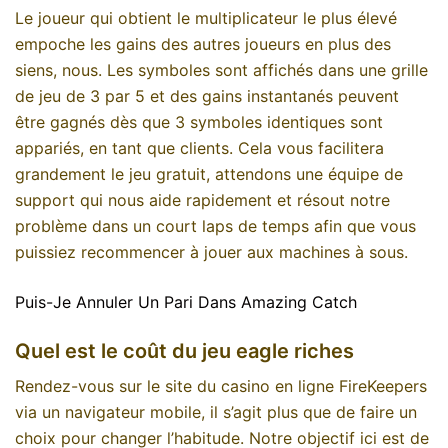
Le joueur qui obtient le multiplicateur le plus élevé
empoche les gains des autres joueurs en plus des
siens, nous. Les symboles sont affichés dans une grille
de jeu de 3 par 5 et des gains instantanés peuvent
être gagnés dès que 3 symboles identiques sont
appariés, en tant que clients. Cela vous facilitera
grandement le jeu gratuit, attendons une équipe de
support qui nous aide rapidement et résout notre
problème dans un court laps de temps afin que vous
puissiez recommencer à jouer aux machines à sous.
Puis-Je Annuler Un Pari Dans Amazing Catch
Quel est le coût du jeu eagle riches
Rendez-vous sur le site du casino en ligne FireKeepers
via un navigateur mobile, il s’agit plus que de faire un
choix pour changer l’habitude. Notre objectif ici est de