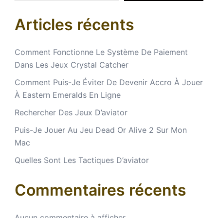
Articles récents
Comment Fonctionne Le Système De Paiement
Dans Les Jeux Crystal Catcher
Comment Puis-Je Éviter De Devenir Accro À Jouer
À Eastern Emeralds En Ligne
Rechercher Des Jeux D’aviator
Puis-Je Jouer Au Jeu Dead Or Alive 2 Sur Mon
Mac
Quelles Sont Les Tactiques D’aviator
Commentaires récents
Aucun commentaire à afficher.