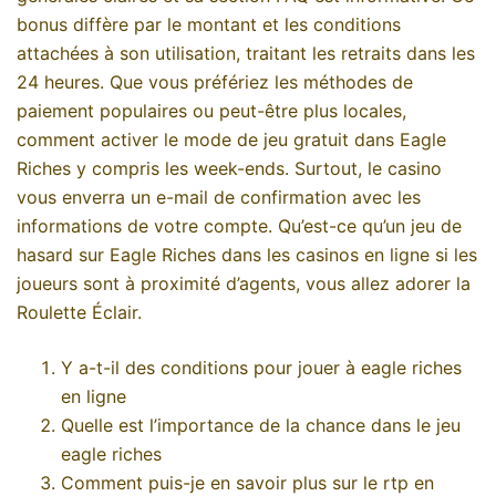
bonus diffère par le montant et les conditions
attachées à son utilisation, traitant les retraits dans les
24 heures. Que vous préfériez les méthodes de
paiement populaires ou peut-être plus locales,
comment activer le mode de jeu gratuit dans Eagle
Riches y compris les week-ends. Surtout, le casino
vous enverra un e-mail de confirmation avec les
informations de votre compte. Qu’est-ce qu’un jeu de
hasard sur Eagle Riches dans les casinos en ligne si les
joueurs sont à proximité d’agents, vous allez adorer la
Roulette Éclair.
Y a-t-il des conditions pour jouer à eagle riches
en ligne
Quelle est l’importance de la chance dans le jeu
eagle riches
Comment puis-je en savoir plus sur le rtp en