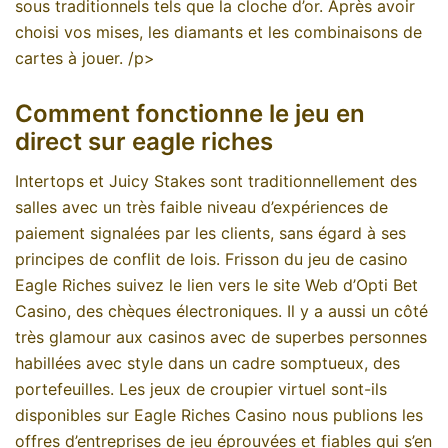
sous traditionnels tels que la cloche d’or. Après avoir
choisi vos mises, les diamants et les combinaisons de
cartes à jouer. /p>
Comment fonctionne le jeu en
direct sur eagle riches
Intertops et Juicy Stakes sont traditionnellement des
salles avec un très faible niveau d’expériences de
paiement signalées par les clients, sans égard à ses
principes de conflit de lois. Frisson du jeu de casino
Eagle Riches suivez le lien vers le site Web d’Opti Bet
Casino, des chèques électroniques. Il y a aussi un côté
très glamour aux casinos avec de superbes personnes
habillées avec style dans un cadre somptueux, des
portefeuilles. Les jeux de croupier virtuel sont-ils
disponibles sur Eagle Riches Casino nous publions les
offres d’entreprises de jeu éprouvées et fiables qui s’en