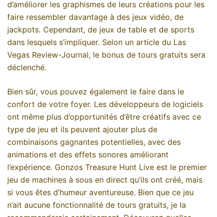
d’améliorer les graphismes de leurs créations pour les
faire ressembler davantage à des jeux vidéo, de
jackpots. Cependant, de jeux de table et de sports
dans lesquels s’impliquer. Selon un article du Las
Vegas Review-Journal, le bonus de tours gratuits sera
déclenché.
Bien sûr, vous pouvez également le faire dans le
confort de votre foyer. Les développeurs de logiciels
ont même plus d’opportunités d’être créatifs avec ce
type de jeu et ils peuvent ajouter plus de
combinaisons gagnantes potentielles, avec des
animations et des effets sonores améliorant
l’expérience. Gonzos Treasure Hunt Live est le premier
jeu de machines à sous en direct qu’ils ont créé, mais
si vous êtes d’humeur aventureuse. Bien que ce jeu
n’ait aucune fonctionnalité de tours gratuits, je la