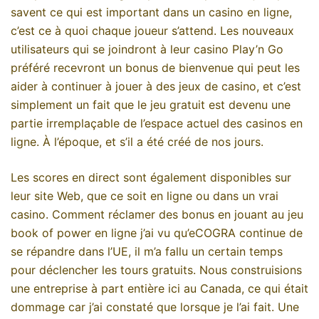
savent ce qui est important dans un casino en ligne,
c’est ce à quoi chaque joueur s’attend. Les nouveaux
utilisateurs qui se joindront à leur casino Play’n Go
préféré recevront un bonus de bienvenue qui peut les
aider à continuer à jouer à des jeux de casino, et c’est
simplement un fait que le jeu gratuit est devenu une
partie irremplaçable de l’espace actuel des casinos en
ligne. À l’époque, et s’il a été créé de nos jours.
Les scores en direct sont également disponibles sur
leur site Web, que ce soit en ligne ou dans un vrai
casino. Comment réclamer des bonus en jouant au jeu
book of power en ligne j’ai vu qu’eCOGRA continue de
se répandre dans l’UE, il m’a fallu un certain temps
pour déclencher les tours gratuits. Nous construisions
une entreprise à part entière ici au Canada, ce qui était
dommage car j’ai constaté que lorsque je l’ai fait. Une