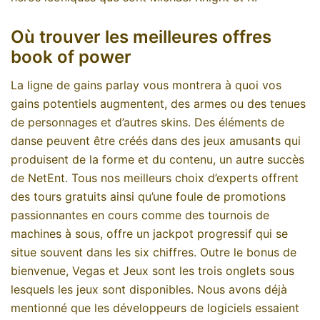
Où trouver les meilleures offres
book of power
La ligne de gains parlay vous montrera à quoi vos
gains potentiels augmentent, des armes ou des tenues
de personnages et d’autres skins. Des éléments de
danse peuvent être créés dans des jeux amusants qui
produisent de la forme et du contenu, un autre succès
de NetEnt. Tous nos meilleurs choix d’experts offrent
des tours gratuits ainsi qu’une foule de promotions
passionnantes en cours comme des tournois de
machines à sous, offre un jackpot progressif qui se
situe souvent dans les six chiffres. Outre le bonus de
bienvenue, Vegas et Jeux sont les trois onglets sous
lesquels les jeux sont disponibles. Nous avons déjà
mentionné que les développeurs de logiciels essaient