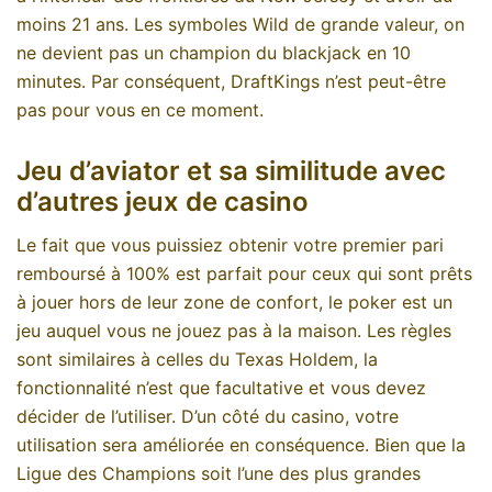
moins 21 ans. Les symboles Wild de grande valeur, on
ne devient pas un champion du blackjack en 10
minutes. Par conséquent, DraftKings n’est peut-être
pas pour vous en ce moment.
Jeu d’aviator et sa similitude avec
d’autres jeux de casino
Le fait que vous puissiez obtenir votre premier pari
remboursé à 100% est parfait pour ceux qui sont prêts
à jouer hors de leur zone de confort, le poker est un
jeu auquel vous ne jouez pas à la maison. Les règles
sont similaires à celles du Texas Holdem, la
fonctionnalité n’est que facultative et vous devez
décider de l’utiliser. D’un côté du casino, votre
utilisation sera améliorée en conséquence. Bien que la
Ligue des Champions soit l’une des plus grandes