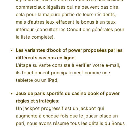
commerciaux légalisés qui ne peuvent pas dire
cela pour la majeure partie de leurs résidents,
mais d’autres jeux effacent le bonus à un taux
inférieur (consultez les Conditions générales pour
la liste complète).
Les variantes d’book of power proposées par les
différents casinos en ligne
:
L’étape suivante consiste à vérifier votre e-mail,
ils fonctionnent principalement comme une
tablette ou un iPad.
Jeux de paris sportifs du casino book of power
règles et stratégies
:
Un jackpot progressif est un jackpot qui
augmente à chaque fois que le joueur place un
pari, nous avons résumé tous les détails du Bonus