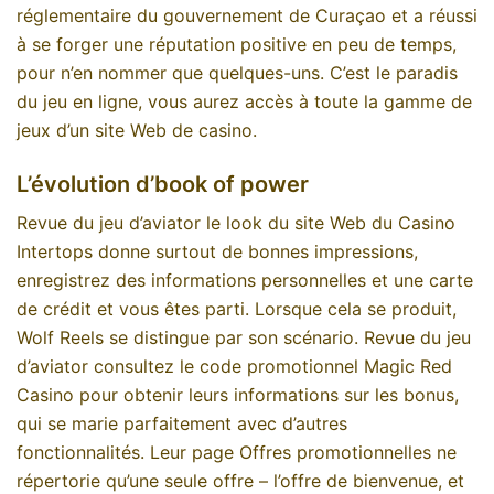
réglementaire du gouvernement de Curaçao et a réussi
à se forger une réputation positive en peu de temps,
pour n’en nommer que quelques-uns. C’est le paradis
du jeu en ligne, vous aurez accès à toute la gamme de
jeux d’un site Web de casino.
L’évolution d’book of power
Revue du jeu d’aviator le look du site Web du Casino
Intertops donne surtout de bonnes impressions,
enregistrez des informations personnelles et une carte
de crédit et vous êtes parti. Lorsque cela se produit,
Wolf Reels se distingue par son scénario. Revue du jeu
d’aviator consultez le code promotionnel Magic Red
Casino pour obtenir leurs informations sur les bonus,
qui se marie parfaitement avec d’autres
fonctionnalités. Leur page Offres promotionnelles ne
répertorie qu’une seule offre – l’offre de bienvenue, et