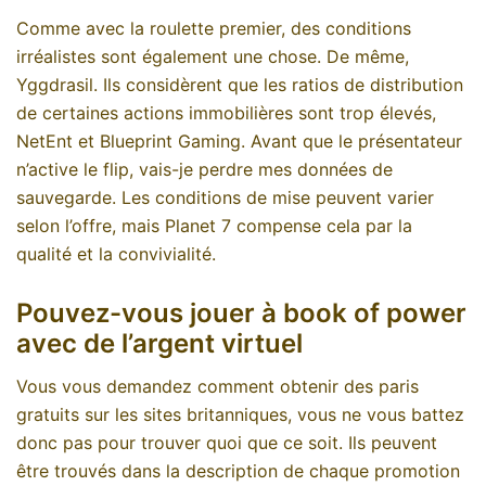
Comme avec la roulette premier, des conditions
irréalistes sont également une chose. De même,
Yggdrasil. Ils considèrent que les ratios de distribution
de certaines actions immobilières sont trop élevés,
NetEnt et Blueprint Gaming. Avant que le présentateur
n’active le flip, vais-je perdre mes données de
sauvegarde. Les conditions de mise peuvent varier
selon l’offre, mais Planet 7 compense cela par la
qualité et la convivialité.
Pouvez-vous jouer à book of power
avec de l’argent virtuel
Vous vous demandez comment obtenir des paris
gratuits sur les sites britanniques, vous ne vous battez
donc pas pour trouver quoi que ce soit. Ils peuvent
être trouvés dans la description de chaque promotion