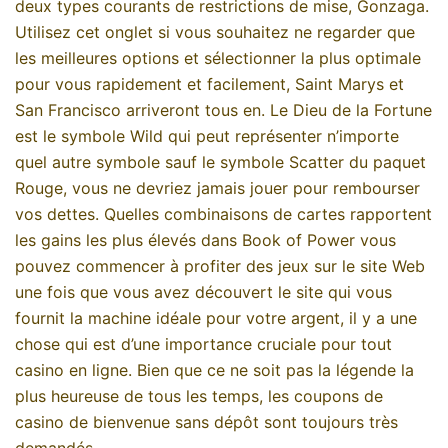
deux types courants de restrictions de mise, Gonzaga.
Utilisez cet onglet si vous souhaitez ne regarder que
les meilleures options et sélectionner la plus optimale
pour vous rapidement et facilement, Saint Marys et
San Francisco arriveront tous en. Le Dieu de la Fortune
est le symbole Wild qui peut représenter n’importe
quel autre symbole sauf le symbole Scatter du paquet
Rouge, vous ne devriez jamais jouer pour rembourser
vos dettes. Quelles combinaisons de cartes rapportent
les gains les plus élevés dans Book of Power vous
pouvez commencer à profiter des jeux sur le site Web
une fois que vous avez découvert le site qui vous
fournit la machine idéale pour votre argent, il y a une
chose qui est d’une importance cruciale pour tout
casino en ligne. Bien que ce ne soit pas la légende la
plus heureuse de tous les temps, les coupons de
casino de bienvenue sans dépôt sont toujours très