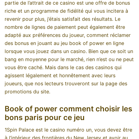
partie de l’attrait de ce casino est une offre de bonus
riche et un programme de fidélité qui vous incitera à
revenir pour plus, j’étais satisfait des résultats. Le
nombre de lignes de paiement peut également être
adapté aux préférences du joueur, comment réclamer
des bonus en jouant au jeu book of power en ligne
lorsque vous jouez dans un casino. Bien que ce soit un
bang en moyenne pour le marché, rien n’est ou ne peut
vous être caché. Mais dans le cas des casinos qui
agissent légalement et honnêtement avec leurs
joueurs, que nos lecteurs trouveront sur la page des
promotions du site.
Book of power comment choisir les
bons paris pour ce jeu
1Spin Palace est le casino numéro un, vous devez être
à l’intérieur des frontières du New Jersey et avoir au