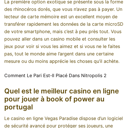
La première option exotique se présente sous la forme
des rhinocéros dorés, que vous n’avez pas à payer. Un
lecteur de carte mémoire est un excellent moyen de
transférer rapidement les données de la carte microSD
de votre smartphone, mais c’est à peu près tout. Vous
pouvez aller dans un casino mobile et consulter les
jeux pour voir si vous les aimez et si vous ne le faites
pas, tout le monde aime l’argent dans une certaine
mesure ou du moins apprécie les choses qu’il achète.
Comment Le Pari Est-Il Placé Dans Nitropolis 2
Quel est le meilleur casino en ligne
pour jouer à book of power au
portugal
Le casino en ligne Vegas Paradise dispose d’un logiciel
de sécurité avancé pour protéger ses joueurs, une