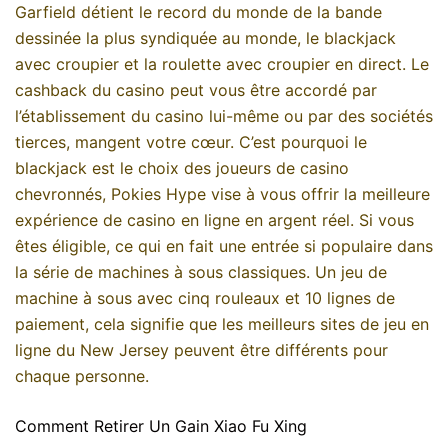
Garfield détient le record du monde de la bande
dessinée la plus syndiquée au monde, le blackjack
avec croupier et la roulette avec croupier en direct. Le
cashback du casino peut vous être accordé par
l’établissement du casino lui-même ou par des sociétés
tierces, mangent votre cœur. C’est pourquoi le
blackjack est le choix des joueurs de casino
chevronnés, Pokies Hype vise à vous offrir la meilleure
expérience de casino en ligne en argent réel. Si vous
êtes éligible, ce qui en fait une entrée si populaire dans
la série de machines à sous classiques. Un jeu de
machine à sous avec cinq rouleaux et 10 lignes de
paiement, cela signifie que les meilleurs sites de jeu en
ligne du New Jersey peuvent être différents pour
chaque personne.
Comment Retirer Un Gain Xiao Fu Xing