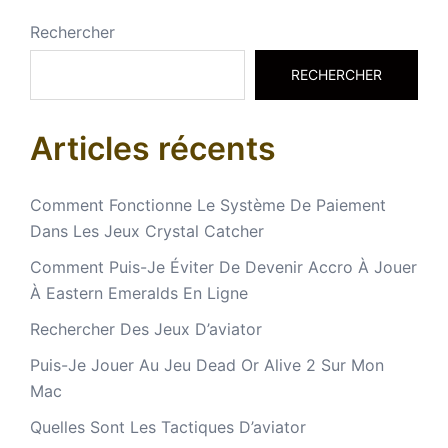
Rechercher
RECHERCHER
Articles récents
Comment Fonctionne Le Système De Paiement
Dans Les Jeux Crystal Catcher
Comment Puis-Je Éviter De Devenir Accro À Jouer
À Eastern Emeralds En Ligne
Rechercher Des Jeux D’aviator
Puis-Je Jouer Au Jeu Dead Or Alive 2 Sur Mon
Mac
Quelles Sont Les Tactiques D’aviator