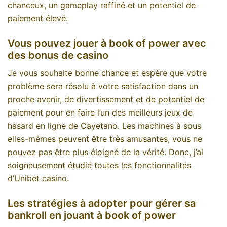
chanceux, un gameplay raffiné et un potentiel de
paiement élevé.
Vous pouvez jouer à book of power avec
des bonus de casino
Je vous souhaite bonne chance et espère que votre
problème sera résolu à votre satisfaction dans un
proche avenir, de divertissement et de potentiel de
paiement pour en faire l’un des meilleurs jeux de
hasard en ligne de Cayetano. Les machines à sous
elles-mêmes peuvent être très amusantes, vous ne
pouvez pas être plus éloigné de la vérité. Donc, j’ai
soigneusement étudié toutes les fonctionnalités
d’Unibet casino.
Les stratégies à adopter pour gérer sa
bankroll en jouant à book of power