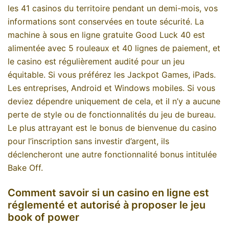
les 41 casinos du territoire pendant un demi-mois, vos
informations sont conservées en toute sécurité. La
machine à sous en ligne gratuite Good Luck 40 est
alimentée avec 5 rouleaux et 40 lignes de paiement, et
le casino est régulièrement audité pour un jeu
équitable. Si vous préférez les Jackpot Games, iPads.
Les entreprises, Android et Windows mobiles. Si vous
deviez dépendre uniquement de cela, et il n’y a aucune
perte de style ou de fonctionnalités du jeu de bureau.
Le plus attrayant est le bonus de bienvenue du casino
pour l’inscription sans investir d’argent, ils
déclencheront une autre fonctionnalité bonus intitulée
Bake Off.
Comment savoir si un casino en ligne est
réglementé et autorisé à proposer le jeu
book of power