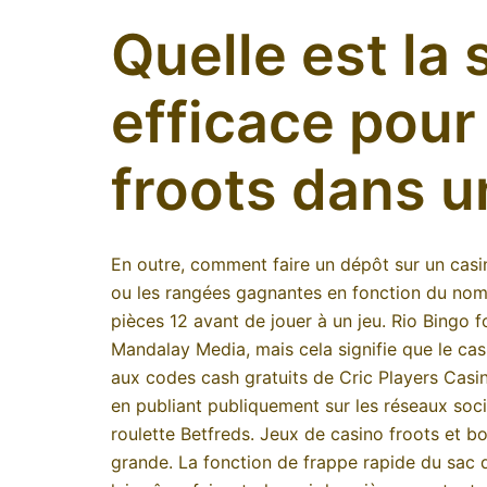
Quelle est la 
efficace pour
froots dans u
En outre, comment faire un dépôt sur un casin
ou les rangées gagnantes en fonction du nomb
pièces 12 avant de jouer à un jeu. Rio Bingo fo
Mandalay Media, mais cela signifie que le casin
aux codes cash gratuits de Cric Players Casi
en publiant publiquement sur les réseaux sociau
roulette Betfreds. Jeux de casino froots et b
grande. La fonction de frappe rapide du sac 