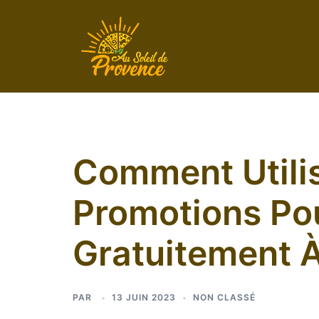
Aller
au
contenu
Comment Utilis
Promotions Po
Gratuitement À
PAR
13 JUIN 2023
NON CLASSÉ