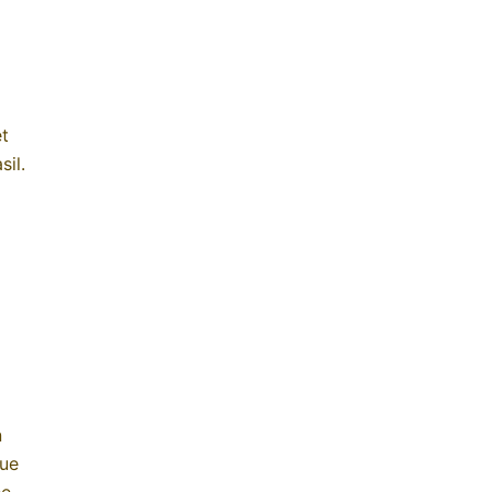
et
il.
n
que
ée