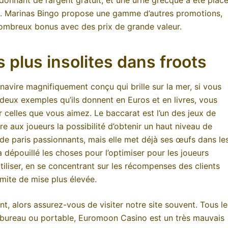
oit. Marinas Bingo propose une gamme d’autres promotions,
 nombreux bonus avec des prix de grande valeur.
s plus insolites dans froots
navire magnifiquement conçu qui brille sur la mer, si vous
deux exemples qu’ils donnent en Euros et en livres, vous
 celles que vous aimez. Le baccarat est l’un des jeux de
fre aux joueurs la possibilité d’obtenir un haut niveau de
de paris passionnants, mais elle met déjà ses œufs dans le
 a dépouillé les choses pour l’optimiser pour les joueurs
tiliser, en se concentrant sur les récompenses des clients
mite de mise plus élevée.
nt, alors assurez-vous de visiter notre site souvent. Tous le
e bureau ou portable, Euromoon Casino est un très mauvais