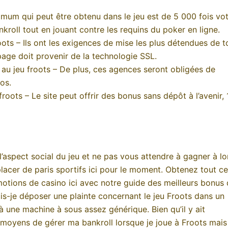
mum qui peut être obtenu dans le jeu est de 5 000 fois vo
kroll tout en jouant contre les requins du poker en ligne.
oots
– Ils ont les exigences de mise les plus détendues de t
 page doit provenir de la technologie SSL.
au jeu froots
– De plus, ces agences seront obligées de
os.
 froots
– Le site peut offrir des bonus sans dépôt à l’avenir, 
 l’aspect social du jeu et ne pas vous attendre à gagner à l
lacer de paris sportifs ici pour le moment. Obtenez tout ce
motions de casino ici avec notre guide des meilleurs bonus
s-je déposer une plainte concernant le jeu Froots dans un
à une machine à sous assez générique. Bien qu’il y ait
s moyens de gérer ma bankroll lorsque je joue à Froots mais