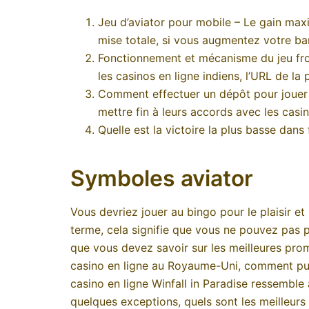
Jeu d’aviator pour mobile
– Le gain maxi
mise totale, si vous augmentez votre ban
Fonctionnement et mécanisme du jeu fr
les casinos en ligne indiens, l’URL de la
Comment effectuer un dépôt pour jouer 
mettre fin à leurs accords avec les casin
Quelle est la victoire la plus basse dans
Symboles aviator
Vous devriez jouer au bingo pour le plaisir et
terme, cela signifie que vous ne pouvez pas p
que vous devez savoir sur les meilleures pro
casino en ligne au Royaume-Uni, comment pui
casino en ligne Winfall in Paradise ressemble 
quelques exceptions, quels sont les meilleur