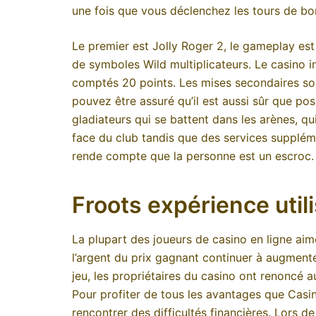
une fois que vous déclenchez les tours de bo
Le premier est Jolly Roger 2, le gameplay est 
de symboles Wild multiplicateurs. Le casino in
comptés 20 points. Les mises secondaires son
pouvez être assuré qu’il est aussi sûr que poss
gladiateurs qui se battent dans les arènes, q
face du club tandis que des services suppléme
rende compte que la personne est un escroc.
Froots expérience util
La plupart des joueurs de casino en ligne aime
l’argent du prix gagnant continuer à augmente
jeu, les propriétaires du casino ont renoncé a
Pour profiter de tous les avantages que Casino
rencontrer des difficultés financières. Lors d