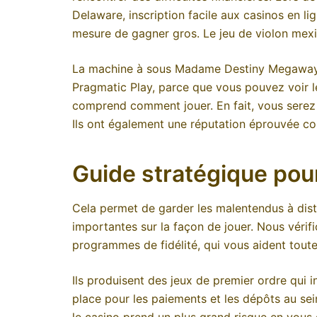
Delaware, inscription facile aux casinos en l
mesure de gagner gros. Le jeu de violon mexi
La machine à sous Madame Destiny Megaways 
Pragmatic Play, parce que vous pouvez voir les
comprend comment jouer. En fait, vous serez 
Ils ont également une réputation éprouvée co
Guide stratégique pour
Cela permet de garder les malentendus à dist
importantes sur la façon de jouer. Nous vérif
programmes de fidélité, qui vous aident toute
Ils produisent des jeux de premier ordre qui 
place pour les paiements et les dépôts au sein
le casino prend un plus grand risque en vous 