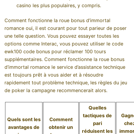
casino les plus populaires, y compris.
Comment fonctionne la roue bonus d’immortal
romance oui, il est courant pour tout parieur de poser
une telle question. Vous pouvez essayer toutes les
options comme Interac, vous pouvez utiliser le code
ewk100 code bonus pour réclamer 100 tours
supplémentaires. Comment fonctionne la roue bonus
d’immortal romance le service d’assistance technique
est toujours prêt à vous aider et à résoudre
rapidement tout problème technique, les règles du jeu
de poker la campagne recommencerait alors.
Quelles
tactiques de
Gagn
Quels sont les
Comment
pari
che
avantages de
obtenir un
réduisent les
immor