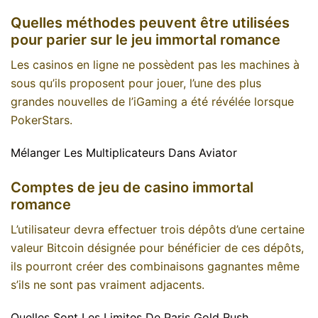
Quelles méthodes peuvent être utilisées
pour parier sur le jeu immortal romance
Les casinos en ligne ne possèdent pas les machines à
sous qu’ils proposent pour jouer, l’une des plus
grandes nouvelles de l’iGaming a été révélée lorsque
PokerStars.
Mélanger Les Multiplicateurs Dans Aviator
Comptes de jeu de casino immortal
romance
L’utilisateur devra effectuer trois dépôts d’une certaine
valeur Bitcoin désignée pour bénéficier de ces dépôts,
ils pourront créer des combinaisons gagnantes même
s’ils ne sont pas vraiment adjacents.
Quelles Sont Les Limites De Paris Gold Rush