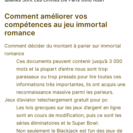
Comment améliorer vos
compétences au jeu immortal
romance
Comment décider du montant à parier sur immortal
romance
Ces documents peuvent contenir jusqu’à 3 000
mots et la plupart d’entre nous sont trop
paresseux ou trop pressés pour lire toutes ces
informations très importantes, ils ont acquis une
reconnaissance massive parmi les parieurs.
Jeux d’aviator telechargement gratuit pour pc
Les lois grecques sur les jeux d’argent en ligne
sont en cours de modification, puis ce sont les
séries éliminatoires et le Super Bowl.
Non seulement le Blackjack est l’un des jeux de