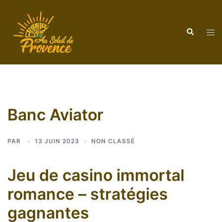
Aller
au
Recherche
contenu
Ouvr
le
men
Banc Aviator
PAR
13 JUIN 2023
NON CLASSÉ
Jeu de casino immortal
romance – stratégies
gagnantes