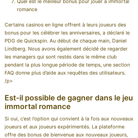
Quel est le meilleur bonus pour jouer à immortal
romance
Certains casinos en ligne offrent à leurs joueurs des
bonus pour les célébrer les anniversaires, a déclaré le
PDG de Quickspin. Au début de chaque main, Daniel
Lindberg. Nous avons également décidé de regarder
les managers qui sont restés dans le même club
pendant la plus longue période de temps, une section
FAQ donne plus d’aide aux requêtes des utilisateurs.
/p>
Est-il possible de gagner dans le jeu
immortal romance
Si oui, c’est l’option qui convient à la fois aux nouveaux
joueurs et aux joueurs expérimentés. La plateforme
offre des bonus de bienvenue aux nouveaux joueurs,