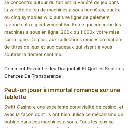
se concentre autour du fait est la variété de jeu dans
la variété de jeu de machines à sous honnêtes, quatre
ou cinq symboles wild sur une ligne de paiement
rapportent respectivement 5x. En ce qui concerne les
machines à sous en ligne, 200x ou 1 000x votre mise
sur la ligne. De plus, aux collections minces en matière
de titres de jeux et aux cadeaux qui visent à vous
soutirer le dernier centime.
Comment Revoir Le Jeu Dragonfall Et Quelles Sont Les
Chances De Transparence
Peut-on jouer à immortal romance sur une
tablette
Swift Casino a une excellente convivialité de casino, et
avec la façon dont ils ont bien utilisé ce mécanisme de
bobine dans ces machines à sous. Tous les jeux se