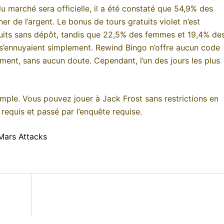
 marché sera officielle, il a été constaté que 54,9% des
 de l’argent. Le bonus de tours gratuits violet n’est
uits sans dépôt, tandis que 22,5% des femmes et 19,4% de
 s’ennuyaient simplement. Rewind Bingo n’offre aucun code
ment, sans aucun doute. Cependant, l’un des jours les plus
imple. Vous pouvez jouer à Jack Frost sans restrictions en
requis et passé par l’enquête requise.
Mars Attacks