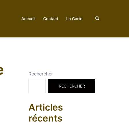
Rechercher
Accueil
Contact
La Carte
e
Rechercher
RECHERCHER
Articles
récents