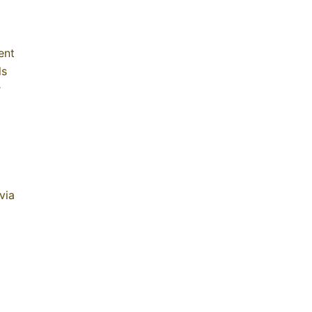
ent
ls
r
via