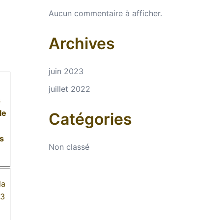
Aucun commentaire à afficher.
Archives
juin 2023
juillet 2022
s
le
Catégories
es
Non classé
la
 3