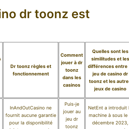
ino dr toonz est
Quelles sont les
Comment
s
similitudes et le
jouer à dr
Dr toonz règles et
différences entre 
toonz
fonctionnement
jeu de casino dr
dans les
toonz et les autr
casinos
jeux de casino
Puis-je
InAndOutCasino ne
NetEnt a introduit 
jouer au
fournit aucune garantie
machine à sous le
jeu dr
pour la disponibilité
décembre 2023,
toonz