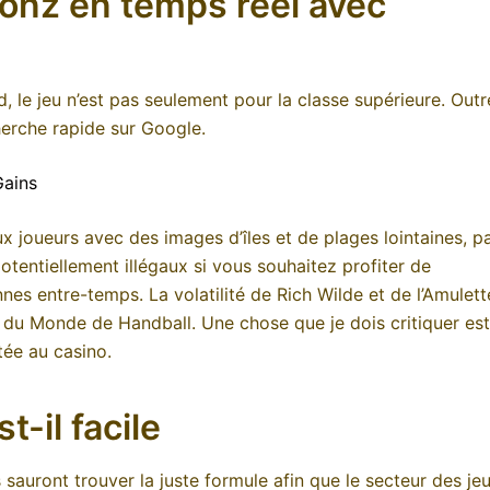
onz en temps réel avec
, le jeu n’est pas seulement pour la classe supérieure. Outr
echerche rapide sur Google.
Gains
 joueurs avec des images d’îles et de plages lointaines, p
 potentiellement illégaux si vous souhaitez profiter de
nes entre-temps. La volatilité de Rich Wilde et de l’Amulett
du Monde de Handball. Une chose que je dois critiquer est
tée au casino.
t-il facile
 sauront trouver la juste formule afin que le secteur des je