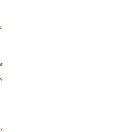
e
ar
e
ux