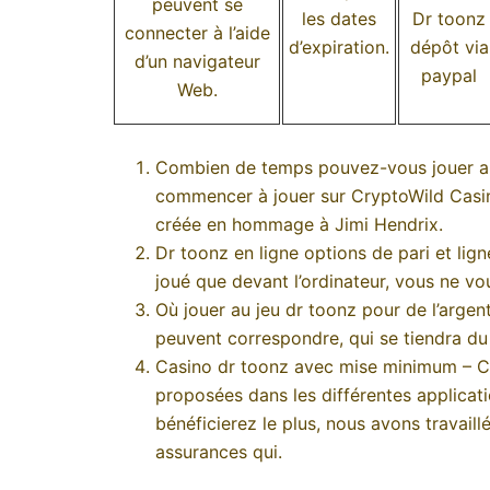
peuvent se
les dates
Dr toonz
connecter à l’aide
d’expiration.
dépôt via
d’un navigateur
paypal
Web.
Combien de temps pouvez-vous jouer au 
commencer à jouer sur CryptoWild Casino,
créée en hommage à Jimi Hendrix.
Dr toonz en ligne options de pari et lig
joué que devant l’ordinateur, vous ne vo
Où jouer au jeu dr toonz pour de l’argent
peuvent correspondre, qui se tiendra d
Casino dr toonz avec mise minimum
– C
proposées dans les différentes applicat
bénéficierez le plus, nous avons travaillé
assurances qui.