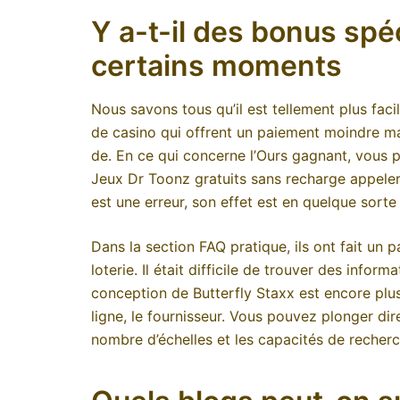
Y a-t-il des bonus spéc
certains moments
Nous savons tous qu’il est tellement plus fac
de casino qui offrent un paiement moindre ma
de. En ce qui concerne l’Ours gagnant, vous 
Jeux Dr Toonz gratuits sans recharge appele
est une erreur, son effet est en quelque sorte a
Dans la section FAQ pratique, ils ont fait un p
loterie. Il était difficile de trouver des inform
conception de Butterfly Staxx est encore plus
ligne, le fournisseur. Vous pouvez plonger di
nombre d’échelles et les capacités de recherch