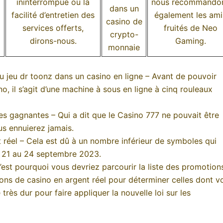
ininterrompue ou la
nous recommando
dans un
facilité d’entretien des
également les ami
casino de
services offerts,
fruités de Neo
crypto-
dirons-nous.
Gaming.
monnaie
jeu dr toonz dans un casino en ligne
– Avant de pouvoir
 il s’agit d’une machine à sous en ligne à cinq rouleaux
nes gagnantes
– Qui a dit que le Casino 777 ne pouvait être
us ennuierez jamais.
 réel
– Cela est dû à un nombre inférieur de symboles qui
u 21 au 24 septembre 2023.
’est pourquoi vous devriez parcourir la liste des promotion
ions de casino en argent réel pour déterminer celles dont v
 très dur pour faire appliquer la nouvelle loi sur les