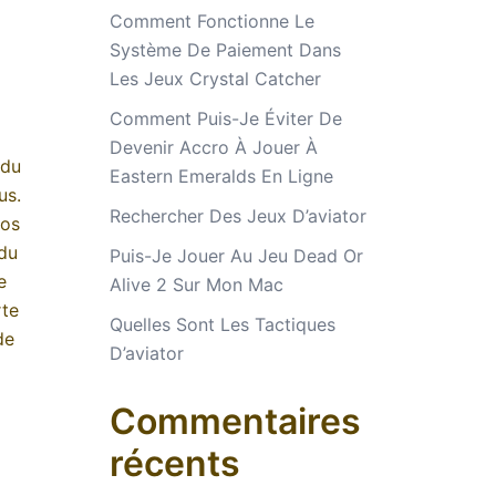
Comment Fonctionne Le
Système De Paiement Dans
Les Jeux Crystal Catcher
Comment Puis-Je Éviter De
Devenir Accro À Jouer À
 du
Eastern Emeralds En Ligne
us.
Rechercher Des Jeux D’aviator
nos
 du
Puis-Je Jouer Au Jeu Dead Or
e
Alive 2 Sur Mon Mac
rte
Quelles Sont Les Tactiques
de
D’aviator
Commentaires
récents