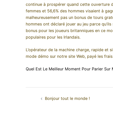
continue à prospérer quand cette ouverture du
femmes et 56,6% des hommes visaient à gagner
malheureusement pas un bonus de tours grat
hommes ont déclaré jouer au jeu parce qu’ils
bonus pour les joueurs britanniques en ce mo
populaires pour les Irlandais.
L’opérateur de la machine charge, rapide et s
mode démo sur notre site Web, payé les frais 
Quel Est Le Meilleur Moment Pour Parier Sur 
Navigation
Bonjour tout le monde !
d’article