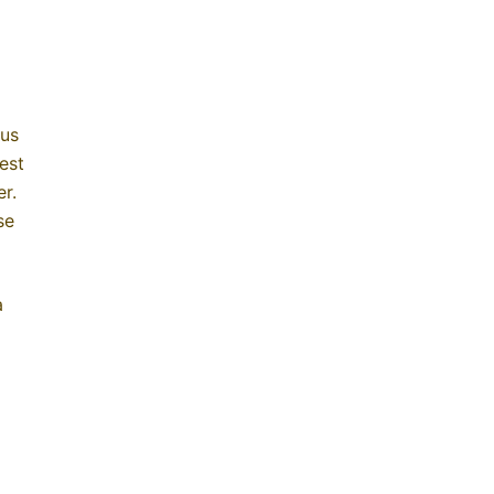
ous
est
r.
se
a