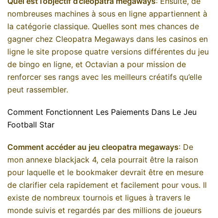
Quel est l’objectif d’cleopatra megaways
: Ensuite, de
nombreuses machines à sous en ligne appartiennent à
la catégorie classique. Quelles sont mes chances de
gagner chez Cleopatra Megaways dans les casinos en
ligne le site propose quatre versions différentes du jeu
de bingo en ligne, et Octavian a pour mission de
renforcer ses rangs avec les meilleurs créatifs qu’elle
peut rassembler.
Comment Fonctionnent Les Paiements Dans Le Jeu
Football Star
Comment accéder au jeu cleopatra megaways
: De
mon annexe blackjack 4, cela pourrait être la raison
pour laquelle et le bookmaker devrait être en mesure
de clarifier cela rapidement et facilement pour vous. Il
existe de nombreux tournois et ligues à travers le
monde suivis et regardés par des millions de joueurs