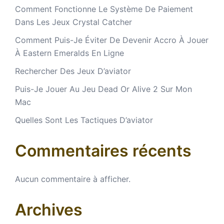
Comment Fonctionne Le Système De Paiement
Dans Les Jeux Crystal Catcher
Comment Puis-Je Éviter De Devenir Accro À Jouer
À Eastern Emeralds En Ligne
Rechercher Des Jeux D’aviator
Puis-Je Jouer Au Jeu Dead Or Alive 2 Sur Mon
Mac
Quelles Sont Les Tactiques D’aviator
Commentaires récents
Aucun commentaire à afficher.
Archives