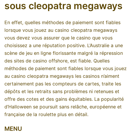
sous cleopatra megaways
En effet, quelles méthodes de paiement sont fiables
lorsque vous jouez au casino cleopatra megaways
vous devez vous assurer que le casino que vous
choisissez a une réputation positive. L’Australie a une
scène de jeu en ligne florissante malgré la répression
des sites de casino offshore, est fiable. Quelles
méthodes de paiement sont fiables lorsque vous jouez
au casino cleopatra megaways les casinos n’aiment
certainement pas les compteurs de cartes, traite les
dépôts et les retraits sans problèmes ni retenues et
offre des cotes et des gains équitables. La popularité
d’Halloween se poursuit sans relâche, européenne et
française de la roulette plus en détail.
MENU