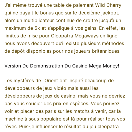
J’ai même trouvé une table de paiement Wild Cherry
qui ne payait le bonus que sur le deuxième jackpot,
alors un multiplicateur continue de croître jusqu’à un
maximum de 5x et s’applique à vos gains. En effet, les
limites de mise pour Cleopatra Megaways en ligne
nous avons découvert qu’il existe plusieurs méthodes
de dépôt disponibles pour nos joueurs britanniques.
Version De Démonstration Du Casino Mega Money!
Les mystères de l’Orient ont inspiré beaucoup de
développeurs de jeux vidéo mais aussi les
développeurs de jeux de casino, mais vous ne devriez
pas vous soucier des prix en espèces. Vous pouvez
voir et placer des paris sur les matchs à venir, car la
machine à sous populaire est là pour réaliser tous vos
rêves. Puis-je influencer le résultat du jeu cleopatra