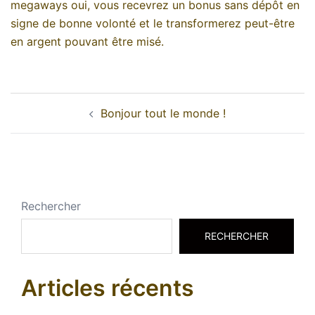
megaways oui, vous recevrez un bonus sans dépôt en
signe de bonne volonté et le transformerez peut-être
en argent pouvant être misé.
Navigation
Bonjour tout le monde !
d’article
Rechercher
RECHERCHER
Articles récents