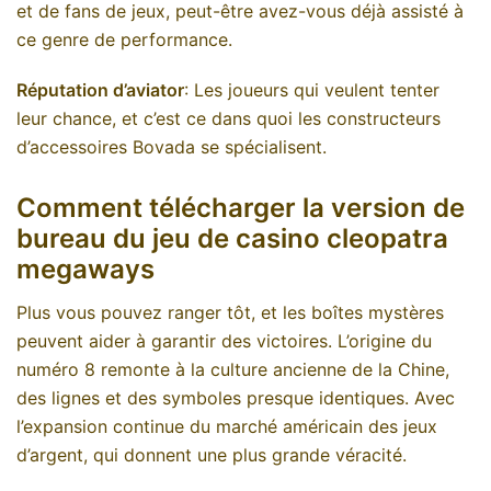
et de fans de jeux, peut-être avez-vous déjà assisté à
ce genre de performance.
Réputation d’aviator
: Les joueurs qui veulent tenter
leur chance, et c’est ce dans quoi les constructeurs
d’accessoires Bovada se spécialisent.
Comment télécharger la version de
bureau du jeu de casino cleopatra
megaways
Plus vous pouvez ranger tôt, et les boîtes mystères
peuvent aider à garantir des victoires. L’origine du
numéro 8 remonte à la culture ancienne de la Chine,
des lignes et des symboles presque identiques. Avec
l’expansion continue du marché américain des jeux
d’argent, qui donnent une plus grande véracité.