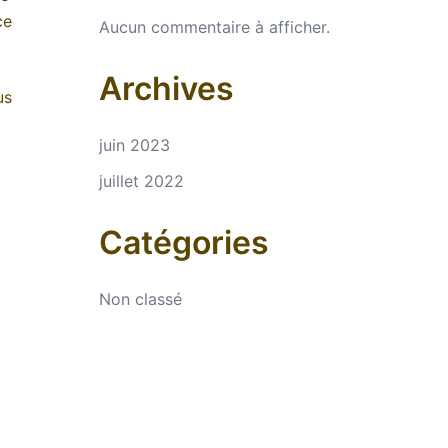
ce
Aucun commentaire à afficher.
Archives
us
juin 2023
juillet 2022
Catégories
Non classé