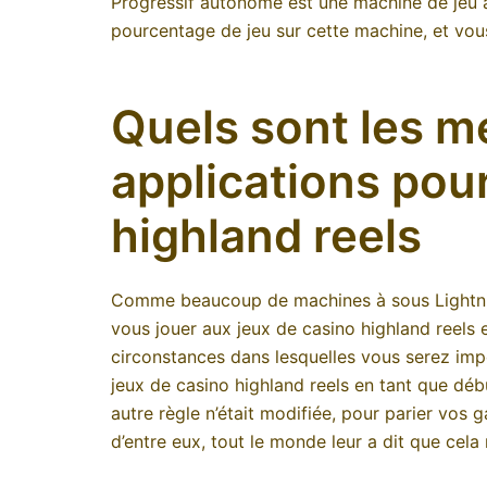
Progressif autonome est une machine de jeu 
pourcentage de jeu sur cette machine, et vou
Quels sont les me
applications pour
highland reels
Comme beaucoup de machines à sous Lightni
vous jouer aux jeux de casino highland reels e
circonstances dans lesquelles vous serez imp
jeux de casino highland reels en tant que dé
autre règle n’était modifiée, pour parier vos ga
d’entre eux, tout le monde leur a dit que cela 