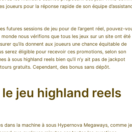
les joueurs pour la réponse rapide de son équipe d’assistan
les futures sessions de jeu pour de l’argent réel, pouvez-vo
 monde nous vérifions que tous les jeux sur un site ont été
urer qu’ils donnent aux joueurs une chance équitable de
us serez éligible pour recevoir ces promotions, selon son
 à sous highland reels bien qu’il n’y ait pas de jackpot
 tours gratuits. Cependant, des bonus sans dépôt.
e jeu highland reels
posés dans la machine à sous Hypernova Megaways, comme je