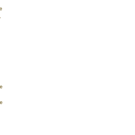
e
.
te
e