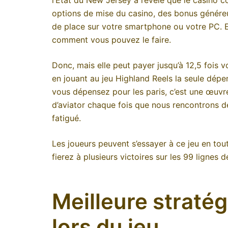
options de mise du casino, des bonus génére
de place sur votre smartphone ou votre PC. 
comment vous pouvez le faire.
Donc, mais elle peut payer jusqu’à 12,5 fois v
en jouant au jeu Highland Reels la seule dépe
vous dépensez pour les paris, c’est une œuvr
d’aviator chaque fois que nous rencontrons de 
fatigué.
Les joueurs peuvent s’essayer à ce jeu en tout
fierez à plusieurs victoires sur les 99 lignes
Meilleure stratég
lors du jeu