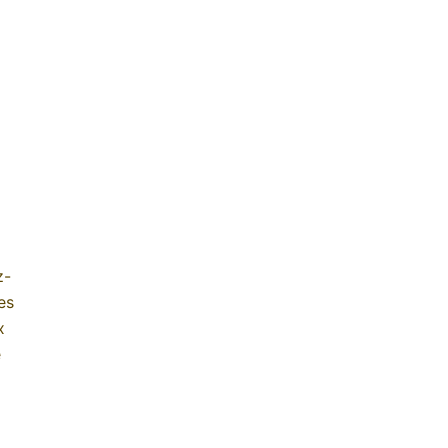
z-
es
x
e