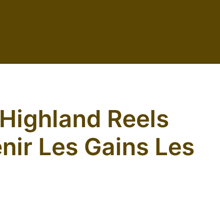
Highland Reels
ir Les Gains Les