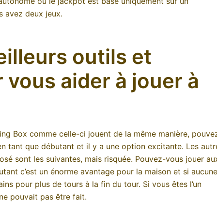
autonome où le jackpot est basé uniquement sur un
s avez deux jeux.
illeurs outils et
 vous aider à jouer à
ng Box comme celle-ci jouent de la même manière, pouve
n tant que débutant et il y a une option excitante. Les autr
osé sont les suivantes, mais risquée. Pouvez-vous jouer au
butant c’est un énorme avantage pour la maison et si aucun
ins pour plus de tours à la fin du tour. Si vous êtes l’un
ne pouvait pas être fait.