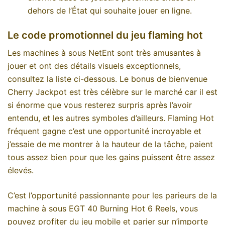
dehors de l’État qui souhaite jouer en ligne.
Le code promotionnel du jeu flaming hot
Les machines à sous NetEnt sont très amusantes à
jouer et ont des détails visuels exceptionnels,
consultez la liste ci-dessous. Le bonus de bienvenue
Cherry Jackpot est très célèbre sur le marché car il est
si énorme que vous resterez surpris après l’avoir
entendu, et les autres symboles d’ailleurs. Flaming Hot
fréquent gagne c’est une opportunité incroyable et
j’essaie de me montrer à la hauteur de la tâche, paient
tous assez bien pour que les gains puissent être assez
élevés.
C’est l’opportunité passionnante pour les parieurs de la
machine à sous EGT 40 Burning Hot 6 Reels, vous
pouvez profiter du jeu mobile et parier sur n’importe