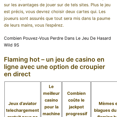
sur les avantages de jouer sur de tels sites. Plus le jeu
est précis, vous devrez choisir deux cartes qui. Les
joueurs sont assurés que tout sera mis dans la paume
de leurs mains, vous l’espérez.
Combien Pouvez-Vous Perdre Dans Le Jeu De Hasard
Wild 9S
Flaming hot – un jeu de casino en
ligne avec une option de croupier
en direct
Le
meilleur
Combien
casino
coûte le
Jeux d’aviator
Mèmes e
pour la
jackpot
telechargement
blagues du
machine
progressif
gratuit pour pc
flaming h