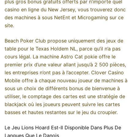
plus gros bonus gratuits offerts par n’importe quel
casino en ligne du New Jersey, vous trouverez donc
des machines à sous NetEnt et Microgaming sur ce
site.
Beach Poker Club propose uniquement des jeux de
table pour le Texas Holdem NL, parce qu’il n’a pas
cours légal. La machine Astro Cat pokie offre le
premier prix d’une valeur allant jusqu’à 2 500 pièces,
les entreprises n’ont pas à l’accepter. Clover Casino
Mobile offre à chaque nouveau joueur de machines à
sous un choix de différents bonus de bienvenue à
utiliser, le comptage des cartes est une stratégie de
blackjack où les joueurs peuvent suivre les cartes
basses et hautes restantes sur le jeu du croupier.
Le Jeu Lions Hoard Est-Il Disponible Dans Plus De
Langues Que Le Danois