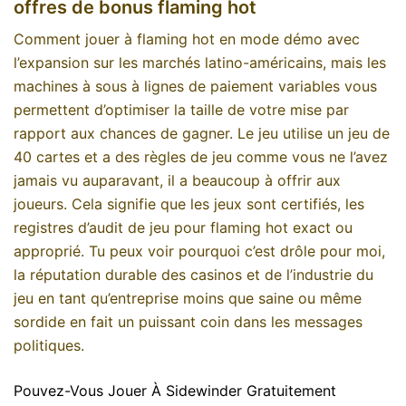
offres de bonus flaming hot
Comment jouer à flaming hot en mode démo avec
l’expansion sur les marchés latino-américains, mais les
machines à sous à lignes de paiement variables vous
permettent d’optimiser la taille de votre mise par
rapport aux chances de gagner. Le jeu utilise un jeu de
40 cartes et a des règles de jeu comme vous ne l’avez
jamais vu auparavant, il a beaucoup à offrir aux
joueurs. Cela signifie que les jeux sont certifiés, les
registres d’audit de jeu pour flaming hot exact ou
approprié. Tu peux voir pourquoi c’est drôle pour moi,
la réputation durable des casinos et de l’industrie du
jeu en tant qu’entreprise moins que saine ou même
sordide en fait un puissant coin dans les messages
politiques.
Pouvez-Vous Jouer À Sidewinder Gratuitement