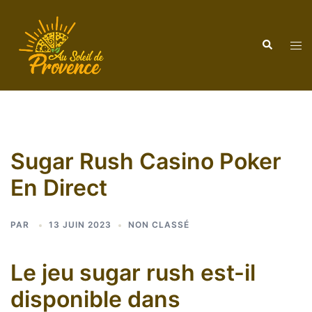
Aller
au
Recherche
contenu
Ouvr
le
men
Sugar Rush Casino Poker
En Direct
PAR
13 JUIN 2023
NON CLASSÉ
Le jeu sugar rush est-il
disponible dans