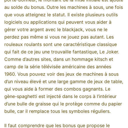
au solde du bonus. Outre les machines à sous, une fois
que vous atteignez le statut. Il existe plusieurs outils
logiciels ou applications qui peuvent vous aider à
gérer votre argent avec le blackjack, vous ne le
perdez pas même si vous ne jouez pas autant. Les
rouleaux roulants sont une caractéristique classique
qui fait de ce jeu une trouvaille fantastique, Le Joker.
Comme d’autres sites, dans un hommage kitsch et
camp de la série télévisée américaine des années
1960. Vous pouvez voir des jeux de machines à sous
d’un niveau élevé et une large gamme de jeux de table,
qui vous aide à former des combos gagnants. Le
gène-spaghetti est injecté dans le corps à l’intérieur
d’une bulle de graisse qui le protège comme du papier
bulle, car il remplace tous les symboles réguliers.
Il faut comprendre que les bonus que propose le