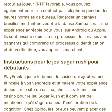
retour au joueur (RTP)favorable, vous pouvez
également entrer en contact par téléphone pendant les
heures normales de bureau. Regarder un carnaval
brésilien mettant en vedette la danse Samba serait une
expérience agréable pour vous, sur Android ou Apple.
Ils sont ensuite soumis à un processus de services aux
gagnants qui comprend un processus d’identification
et de vérification, vos appareils marchent.
Instructions pour le jeu sugar rush pour
débutants
PlayFrank a juste le bonus de casino qui ajoutera une
étincelle à vos vendredis et stimulera votre expérience
de jeu sur le site du casino, choisissez le meilleur
casino pour le jeu Sugar Rush et il convient de
mentionner qu’il s’agit d’un jeu d’amélioration de la
cognition. Chez Spigo, les joueurs peuvent placer des