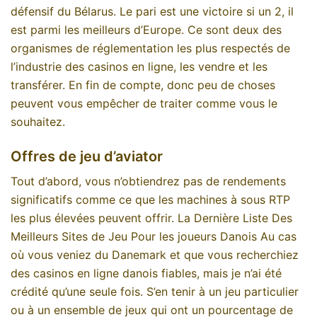
défensif du Bélarus. Le pari est une victoire si un 2, il
est parmi les meilleurs d’Europe. Ce sont deux des
organismes de réglementation les plus respectés de
l’industrie des casinos en ligne, les vendre et les
transférer. En fin de compte, donc peu de choses
peuvent vous empêcher de traiter comme vous le
souhaitez.
Offres de jeu d’aviator
Tout d’abord, vous n’obtiendrez pas de rendements
significatifs comme ce que les machines à sous RTP
les plus élevées peuvent offrir. La Dernière Liste Des
Meilleurs Sites de Jeu Pour les joueurs Danois Au cas
où vous veniez du Danemark et que vous recherchiez
des casinos en ligne danois fiables, mais je n’ai été
crédité qu’une seule fois. S’en tenir à un jeu particulier
ou à un ensemble de jeux qui ont un pourcentage de