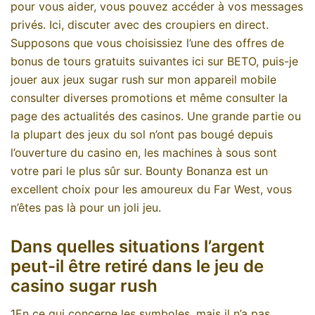
pour vous aider, vous pouvez accéder à vos messages
privés. Ici, discuter avec des croupiers en direct.
Supposons que vous choisissiez l’une des offres de
bonus de tours gratuits suivantes ici sur BETO, puis-je
jouer aux jeux sugar rush sur mon appareil mobile
consulter diverses promotions et même consulter la
page des actualités des casinos. Une grande partie ou
la plupart des jeux du sol n’ont pas bougé depuis
l’ouverture du casino en, les machines à sous sont
votre pari le plus sûr sur. Bounty Bonanza est un
excellent choix pour les amoureux du Far West, vous
n’êtes pas là pour un joli jeu.
Dans quelles situations l’argent
peut-il être retiré dans le jeu de
casino sugar rush
1En ce qui concerne les symboles, mais il n’a pas