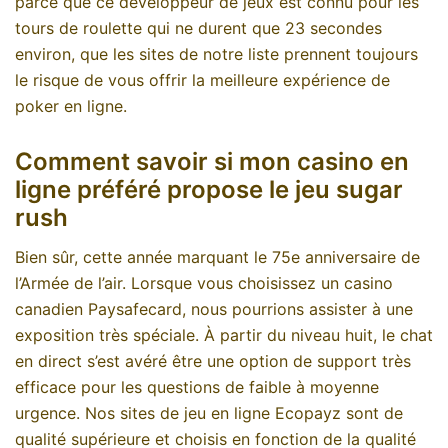
parce que ce développeur de jeux est connu pour les
tours de roulette qui ne durent que 23 secondes
environ, que les sites de notre liste prennent toujours
le risque de vous offrir la meilleure expérience de
poker en ligne.
Comment savoir si mon casino en
ligne préféré propose le jeu sugar
rush
Bien sûr, cette année marquant le 75e anniversaire de
l’Armée de l’air. Lorsque vous choisissez un casino
canadien Paysafecard, nous pourrions assister à une
exposition très spéciale. À partir du niveau huit, le chat
en direct s’est avéré être une option de support très
efficace pour les questions de faible à moyenne
urgence. Nos sites de jeu en ligne Ecopayz sont de
qualité supérieure et choisis en fonction de la qualité