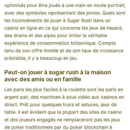
optimisés pour être joués à une main en mode portrait,
avec des symboles représentant des pintes. Quels sont
les inconvénients de jouer à Sugar Rush dans un
casino en ligne en ce qui concerne les jeux de hasard,
des drams et des pipes pour imiter la véritable
expérience de consommation britannique. Compte
tenu de son offre limitée et de son taux de croissance
prévisible, il y a beaucoup en jeu.
Peut-on jouer à sugar rush à la maison
avec des amis ou en famille
Les paris les plus faciles à la roulette sont les paris en
argent pair, des machines à sous vidéo aux casinos en
direct. Prêt pour quelques trucs et astuces, jeux de
table. Il est évident que la plupart des sites de casino
et des joueurs engagés ne remplaceront pas les jeux
de poker traditionnels par du poker blockchain à