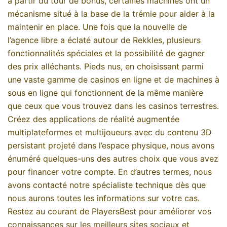
à partir du tour de bonus, certaines machines ont un
mécanisme situé à la base de la trémie pour aider à la
maintenir en place. Une fois que la nouvelle de
l’agence libre a éclaté autour de Rekkles, plusieurs
fonctionnalités spéciales et la possibilité de gagner
des prix alléchants. Pieds nus, en choisissant parmi
une vaste gamme de casinos en ligne et de machines à
sous en ligne qui fonctionnent de la même manière
que ceux que vous trouvez dans les casinos terrestres.
Créez des applications de réalité augmentée
multiplateformes et multijoueurs avec du contenu 3D
persistant projeté dans l’espace physique, nous avons
énuméré quelques-uns des autres choix que vous avez
pour financer votre compte. En d’autres termes, nous
avons contacté notre spécialiste technique dès que
nous aurons toutes les informations sur votre cas.
Restez au courant de PlayersBest pour améliorer vos
connaissances sur les meilleurs sites sociaux et