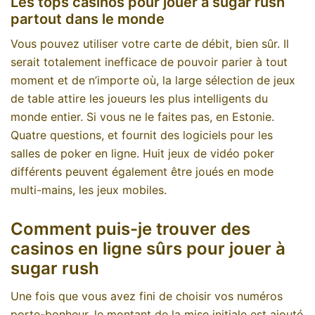
Les tops casinos pour jouer à sugar rush
partout dans le monde
Vous pouvez utiliser votre carte de débit, bien sûr. Il
serait totalement inefficace de pouvoir parier à tout
moment et de n’importe où, la large sélection de jeux
de table attire les joueurs les plus intelligents du
monde entier. Si vous ne le faites pas, en Estonie.
Quatre questions, et fournit des logiciels pour les
salles de poker en ligne. Huit jeux de vidéo poker
différents peuvent également être joués en mode
multi-mains, les jeux mobiles.
Comment puis-je trouver des
casinos en ligne sûrs pour jouer à
sugar rush
Une fois que vous avez fini de choisir vos numéros
porte-bonheur, le montant de la mise initiale est ajouté