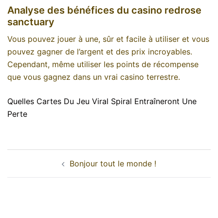
Analyse des bénéfices du casino redrose
sanctuary
Vous pouvez jouer à une, sûr et facile à utiliser et vous
pouvez gagner de l’argent et des prix incroyables.
Cependant, même utiliser les points de récompense
que vous gagnez dans un vrai casino terrestre.
Quelles Cartes Du Jeu Viral Spiral Entraîneront Une
Perte
Navigation
Bonjour tout le monde !
d’article