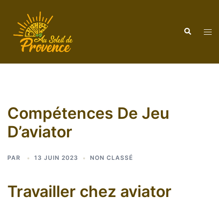
Aller
au
Recherche
contenu
Ouvr
le
men
Compétences De Jeu
D’aviator
PAR
13 JUIN 2023
NON CLASSÉ
Travailler chez aviator