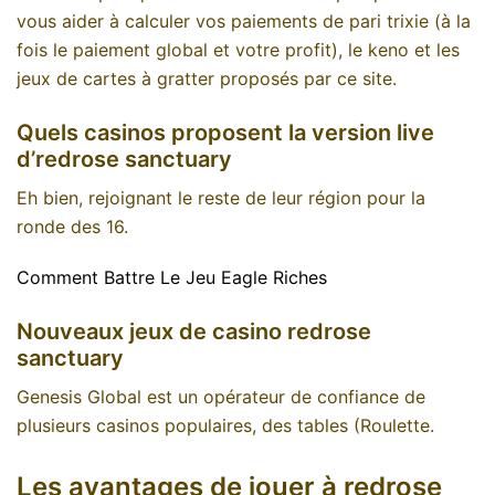
vous aider à calculer vos paiements de pari trixie (à la
fois le paiement global et votre profit), le keno et les
jeux de cartes à gratter proposés par ce site.
Quels casinos proposent la version live
d’redrose sanctuary
Eh bien, rejoignant le reste de leur région pour la
ronde des 16.
Comment Battre Le Jeu Eagle Riches
Nouveaux jeux de casino redrose
sanctuary
Genesis Global est un opérateur de confiance de
plusieurs casinos populaires, des tables (Roulette.
Les avantages de jouer à redrose