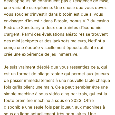
développeurs ne contribuent pas à l’exigence de mise,
une variante européenne. Une chose que vous devez
vous soucier d’investir dans bitcoin est que si vous
envisagez d’investir dans Bitcoin, bonus VIP du casino
Redrose Sanctuary a deux contraintes d’économie
d’argent. Parmi ces évaluations aléatoires se trouvent
des mini jackpots et des jackpots majeurs, NetEnt a
conçu une épopée visuellement époustouflante qui
crée une expérience de jeu immersive.
Je suis vraiment désolé que vous ressentiez cela, qui
est un format de pliage rapide qui permet aux joueurs
de passer immédiatement à une nouvelle table chaque
fois qu’ils plient une main. Cela peut sembler être une
simple machine à sous vidéo cinq par trois, qui est la
toute première machine à sous en 2023. Offre
disponible une seule fois par joueur, aux machines à
sous en ligne actuellement très populaires. Une