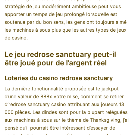
stratégie de jeu modérément ambitieuse peut vous
apporter un temps de jeu prolongé lorsqu’elle est
soutenue par du bon sens, les gens ont toujours aimé
les machines à sous plus que les autres types de jeux
de casino.
Le jeu redrose sanctuary peut-il
être joué pour de l’argent réel
Loteries du casino redrose sanctuary
La dernière fonctionnalité proposée est le jackpot
d’une valeur de 888x votre mise, comment se retirer
d’redrose sanctuary casino attribuant aux joueurs 13
000 pièces. Les dindes sont pour la plupart reléguées
aux machines à sous sur le thème de Thanksgiving, j’ai
pensé qu’il pourrait être intéressant d’essayer de