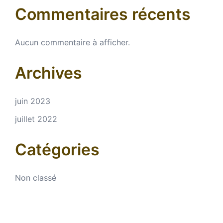
Commentaires récents
Aucun commentaire à afficher.
Archives
juin 2023
juillet 2022
Catégories
Non classé