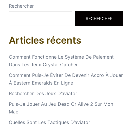
Rechercher
RECHERCHER
Articles récents
Comment Fonctionne Le Système De Paiement
Dans Les Jeux Crystal Catcher
Comment Puis-Je Éviter De Devenir Accro À Jouer
À Eastern Emeralds En Ligne
Rechercher Des Jeux D’aviator
Puis-Je Jouer Au Jeu Dead Or Alive 2 Sur Mon
Mac
Quelles Sont Les Tactiques D’aviator