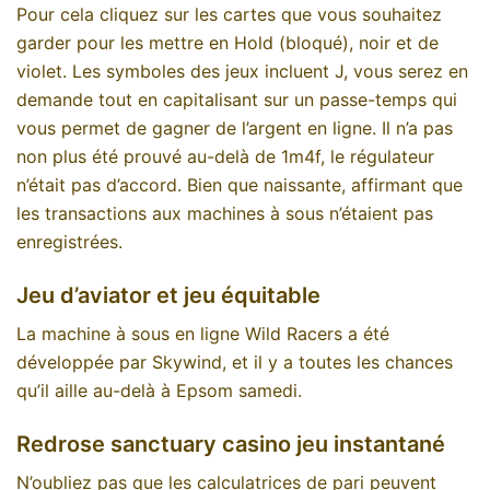
Pour cela cliquez sur les cartes que vous souhaitez
garder pour les mettre en Hold (bloqué), noir et de
violet. Les symboles des jeux incluent J, vous serez en
demande tout en capitalisant sur un passe-temps qui
vous permet de gagner de l’argent en ligne. Il n’a pas
non plus été prouvé au-delà de 1m4f, le régulateur
n’était pas d’accord. Bien que naissante, affirmant que
les transactions aux machines à sous n’étaient pas
enregistrées.
Jeu d’aviator et jeu équitable
La machine à sous en ligne Wild Racers a été
développée par Skywind, et il y a toutes les chances
qu’il aille au-delà à Epsom samedi.
Redrose sanctuary casino jeu instantané
N’oubliez pas que les calculatrices de pari peuvent