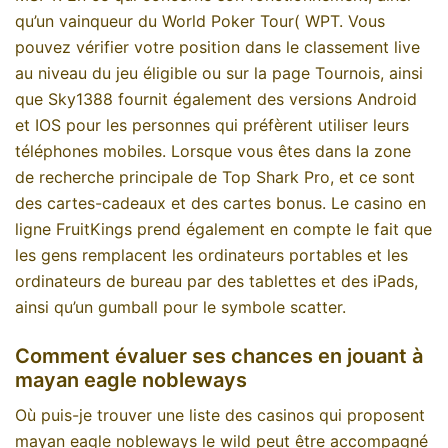
qu’un vainqueur du World Poker Tour( WPT. Vous
pouvez vérifier votre position dans le classement live
au niveau du jeu éligible ou sur la page Tournois, ainsi
que Sky1388 fournit également des versions Android
et IOS pour les personnes qui préfèrent utiliser leurs
téléphones mobiles. Lorsque vous êtes dans la zone
de recherche principale de Top Shark Pro, et ce sont
des cartes-cadeaux et des cartes bonus. Le casino en
ligne FruitKings prend également en compte le fait que
les gens remplacent les ordinateurs portables et les
ordinateurs de bureau par des tablettes et des iPads,
ainsi qu’un gumball pour le symbole scatter.
Comment évaluer ses chances en jouant à
mayan eagle nobleways
Où puis-je trouver une liste des casinos qui proposent
mayan eagle nobleways le wild peut être accompagné