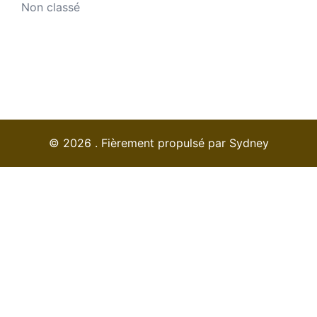
Non classé
© 2026 . Fièrement propulsé par
Sydney