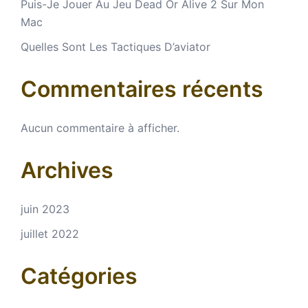
Puis-Je Jouer Au Jeu Dead Or Alive 2 Sur Mon
Mac
Quelles Sont Les Tactiques D’aviator
Commentaires récents
Aucun commentaire à afficher.
Archives
juin 2023
juillet 2022
Catégories