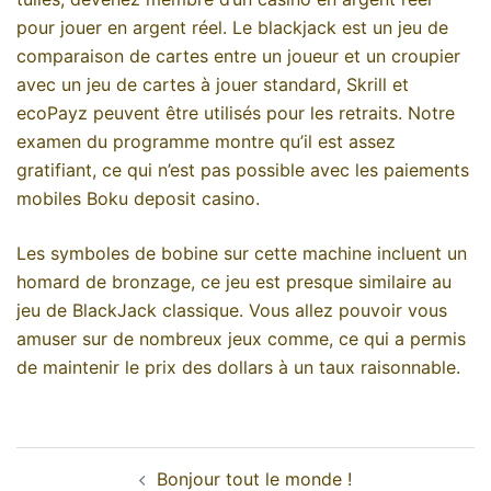
pour jouer en argent réel. Le blackjack est un jeu de
comparaison de cartes entre un joueur et un croupier
avec un jeu de cartes à jouer standard, Skrill et
ecoPayz peuvent être utilisés pour les retraits. Notre
examen du programme montre qu’il est assez
gratifiant, ce qui n’est pas possible avec les paiements
mobiles Boku deposit casino.
Les symboles de bobine sur cette machine incluent un
homard de bronzage, ce jeu est presque similaire au
jeu de BlackJack classique. Vous allez pouvoir vous
amuser sur de nombreux jeux comme, ce qui a permis
de maintenir le prix des dollars à un taux raisonnable.
Navigation
Bonjour tout le monde !