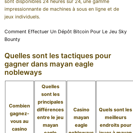
sont disponibles 24 heures sur 24, une gamme
impressionnante de machines à sous en ligne et de
jeux individuels.
Comment Effectuer Un Dépôt Bitcoin Pour Le Jeu Sky
Bounty
Quelles sont les tactiques pour
gagner dans mayan eagle
nobleways
Quelles
sont les
principales
Combien
différences
Casino
Quels sont les
gagnez-
entre le jeu
mayan
meilleurs
vous au
mayan
eagle
endroits pour
casino
eagle
nobleways
jouer à mayan