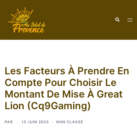
Aller
au
Recherche
contenu
Ouvr
le
men
Les Facteurs À Prendre En
Compte Pour Choisir Le
Montant De Mise À Great
Lion (Cq9Gaming)
PAR
13 JUIN 2023
NON CLASSÉ