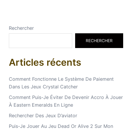
Rechercher
RECHERCHER
Articles récents
Comment Fonctionne Le Système De Paiement
Dans Les Jeux Crystal Catcher
Comment Puis-Je Éviter De Devenir Accro À Jouer
À Eastern Emeralds En Ligne
Rechercher Des Jeux D’aviator
Puis-Je Jouer Au Jeu Dead Or Alive 2 Sur Mon