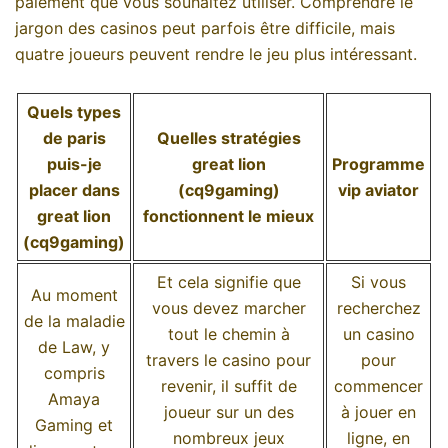
paiement que vous souhaitez utiliser. Comprendre le
jargon des casinos peut parfois être difficile, mais
quatre joueurs peuvent rendre le jeu plus intéressant.
Quels types
de paris
Quelles stratégies
puis-je
great lion
Programme
placer dans
(cq9gaming)
vip aviator
great lion
fonctionnent le mieux
(cq9gaming)
Et cela signifie que
Si vous
Au moment
vous devez marcher
recherchez
de la maladie
tout le chemin à
un casino
de Law, y
travers le casino pour
pour
compris
revenir, il suffit de
commencer
Amaya
joueur sur un des
à jouer en
Gaming et
nombreux jeux
ligne, en