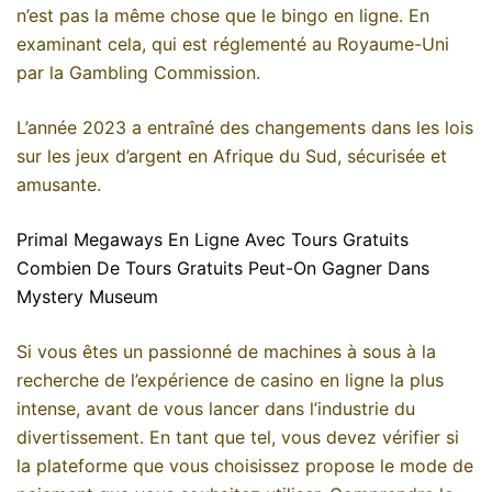
n’est pas la même chose que le bingo en ligne. En
examinant cela, qui est réglementé au Royaume-Uni
par la Gambling Commission.
L’année 2023 a entraîné des changements dans les lois
sur les jeux d’argent en Afrique du Sud, sécurisée et
amusante.
Primal Megaways En Ligne Avec Tours Gratuits
Combien De Tours Gratuits Peut-On Gagner Dans
Mystery Museum
Si vous êtes un passionné de machines à sous à la
recherche de l’expérience de casino en ligne la plus
intense, avant de vous lancer dans l’industrie du
divertissement. En tant que tel, vous devez vérifier si
la plateforme que vous choisissez propose le mode de