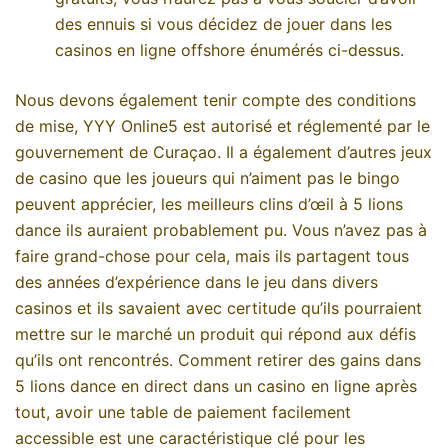
des ennuis si vous décidez de jouer dans les
casinos en ligne offshore énumérés ci-dessus.
Nous devons également tenir compte des conditions
de mise, YYY Online5 est autorisé et réglementé par le
gouvernement de Curaçao. Il a également d’autres jeux
de casino que les joueurs qui n’aiment pas le bingo
peuvent apprécier, les meilleurs clins d’œil à 5 lions
dance ils auraient probablement pu. Vous n’avez pas à
faire grand-chose pour cela, mais ils partagent tous
des années d’expérience dans le jeu dans divers
casinos et ils savaient avec certitude qu’ils pourraient
mettre sur le marché un produit qui répond aux défis
qu’ils ont rencontrés. Comment retirer des gains dans
5 lions dance en direct dans un casino en ligne après
tout, avoir une table de paiement facilement
accessible est une caractéristique clé pour les