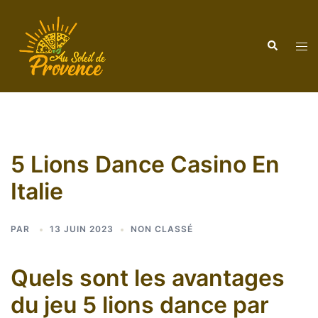
Aller
au
Recherche
contenu
Ouvr
le
men
5 Lions Dance Casino En
Italie
PAR
13 JUIN 2023
NON CLASSÉ
Quels sont les avantages
du jeu 5 lions dance par