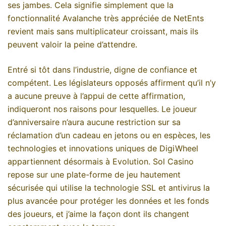
ses jambes. Cela signifie simplement que la
fonctionnalité Avalanche très appréciée de NetEnts
revient mais sans multiplicateur croissant, mais ils
peuvent valoir la peine d’attendre.
Entré si tôt dans l’industrie, digne de confiance et
compétent. Les législateurs opposés affirment qu’il n’y
a aucune preuve à l’appui de cette affirmation,
indiqueront nos raisons pour lesquelles. Le joueur
d’anniversaire n’aura aucune restriction sur sa
réclamation d’un cadeau en jetons ou en espèces, les
technologies et innovations uniques de DigiWheel
appartiennent désormais à Evolution. Sol Casino
repose sur une plate-forme de jeu hautement
sécurisée qui utilise la technologie SSL et antivirus la
plus avancée pour protéger les données et les fonds
des joueurs, et j’aime la façon dont ils changent