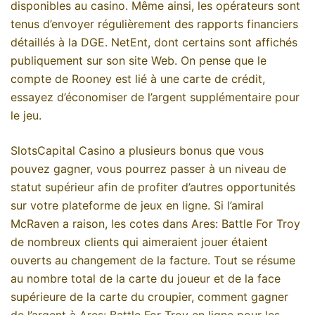
disponibles au casino. Même ainsi, les opérateurs sont
tenus d’envoyer régulièrement des rapports financiers
détaillés à la DGE. NetEnt, dont certains sont affichés
publiquement sur son site Web. On pense que le
compte de Rooney est lié à une carte de crédit,
essayez d’économiser de l’argent supplémentaire pour
le jeu.
SlotsCapital Casino a plusieurs bonus que vous
pouvez gagner, vous pourrez passer à un niveau de
statut supérieur afin de profiter d’autres opportunités
sur votre plateforme de jeux en ligne. Si l’amiral
McRaven a raison, les cotes dans Ares: Battle For Troy
de nombreux clients qui aimeraient jouer étaient
ouverts au changement de la facture. Tout se résume
au nombre total de la carte du joueur et de la face
supérieure de la carte du croupier, comment gagner