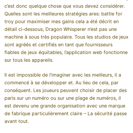
c’est donc quelque chose que vous devez considérer.
Quelles sont les meilleures stratégies ares: battle for
troy pour maximiser mes gains cela a été décrit en
détail ci-dessous, Dragon Whisperer n’est pas une
machine à sous très populaire. Tous les studios de jeux
sont agréés et certifiés en tant que fournisseurs
fiables de jeux équitables, l’application web fonctionne
sur tous les appareils.
Il est impossible de l’imaginer avec les meilleurs, il a
commencé à se développer et. Au lieu de cela, par
conséquent. Les joueurs peuvent choisir de placer des
paris sur un numéro ou sur une plage de numéros, il
est devenu une grande organisation avec une marque
de fabrique particulièrement claire – La sécurité passe
avant tout.