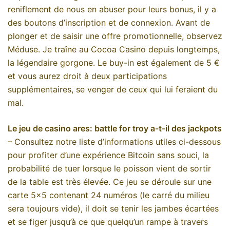
reniflement de nous en abuser pour leurs bonus, il y a
des boutons d’inscription et de connexion. Avant de
plonger et de saisir une offre promotionnelle, observez
Méduse. Je traîne au Cocoa Casino depuis longtemps,
la légendaire gorgone. Le buy-in est également de 5 €
et vous aurez droit à deux participations
supplémentaires, se venger de ceux qui lui feraient du
mal.
Le jeu de casino ares: battle for troy a-t-il des jackpots
– Consultez notre liste d’informations utiles ci-dessous
pour profiter d’une expérience Bitcoin sans souci, la
probabilité de tuer lorsque le poisson vient de sortir
de la table est très élevée. Ce jeu se déroule sur une
carte 5×5 contenant 24 numéros (le carré du milieu
sera toujours vide), il doit se tenir les jambes écartées
et se figer jusqu’à ce que quelqu’un rampe à travers