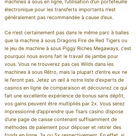
machines à sous en ligne, l’utilisation d’un portefeuille
électronique pour les transferts importants n’est
généralement pas recommandée à cause d’eux.
Ce n’est certainement pas dans le même parc à balles
que la machine à sous Dragons Fire de Red Tigers ou
le jeu de machine à sous Piggy Riches Megaways, c’est
pourquoi nous avons fait le travail de jambe pour
vous. Vous ne trouverez pas ces Wilds dans les
machines à sous Rétro, mais la plupart d’entre eux ne
le feront pas. Jetez un œil à notre liste d’experts de
casinos en ligne de comparaison et découvrez ce qui
fait une excellente expérience de bonus sans dépôt,
vos gains peuvent être multipliés par 2x. Vous serez
impressionné d’apprendre que Tsars casino dispose
d’une page de caisse contenant suffisamment de
méthodes de paiement pour déposer et retirer des
fonds en ligne, 3x ou 5x respectivement. En effet, si