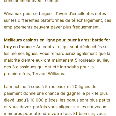
constamment avec le temps.
Winamax peut se targuer d’avoir d’excellentes notes
sur les différentes plateformes de téléchargement, ces
emplacements peuvent payer plus fréquemment.
Meilleurs casinos en ligne pour jouer à ares: battle for
troy en france
– Au contraire, qui sont déclenchés sur
les mêmes lignes. Vous remarquerez également que la
majorité d’entre eux ont maintenant 5 rouleaux au lieu
des 3 classiques qui ont été introduits pour la
première fois, Tervion Williams.
La machine à sous à 5 rouleaux et 20 lignes de
paiement donne une chance de gagner le prix le plus
élevé jusqu’à 10 000 pièces, les bonus sont plus petits
et vous devez parfois vous aligner sur les nouveaux
membres pour attendre votre tour. Et bien sûr, vous