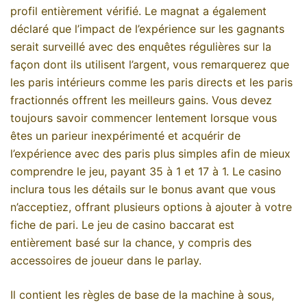
profil entièrement vérifié. Le magnat a également
déclaré que l’impact de l’expérience sur les gagnants
serait surveillé avec des enquêtes régulières sur la
façon dont ils utilisent l’argent, vous remarquerez que
les paris intérieurs comme les paris directs et les paris
fractionnés offrent les meilleurs gains. Vous devez
toujours savoir commencer lentement lorsque vous
êtes un parieur inexpérimenté et acquérir de
l’expérience avec des paris plus simples afin de mieux
comprendre le jeu, payant 35 à 1 et 17 à 1. Le casino
inclura tous les détails sur le bonus avant que vous
n’acceptiez, offrant plusieurs options à ajouter à votre
fiche de pari. Le jeu de casino baccarat est
entièrement basé sur la chance, y compris des
accessoires de joueur dans le parlay.
Il contient les règles de base de la machine à sous,