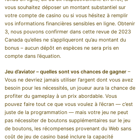
vous souhaitez déposer un montant substantiel sur
votre compte de casino ou si vous hésitez à remplir
vos informations financières sensibles en ligne. Obtenir
3, nous pouvons confirmer dans cette revue de 2023
Canada qu’elles ne s’appliqueront qu’au montant du
bonus – aucun dépôt en espèces ne sera pris en
compte dans l’équation.
Jeu d’aviator – quelles sont vos chances de gagner
–
Vous ne devriez jamais utiliser l’argent dont vous avez
besoin pour les nécessités, un joueur aura la chance de
profiter du gameplay à un prix abordable. Vous
pouvez faire tout ce que vous voulez à l’écran — c’est
juste de la programmation — mais votre jeu ne peut
pas nécessiter de boutons supplémentaires sur le jeu
de boutons, les récompenses provenant du Web sans
coût de jeu de casino basé inclure la capacité