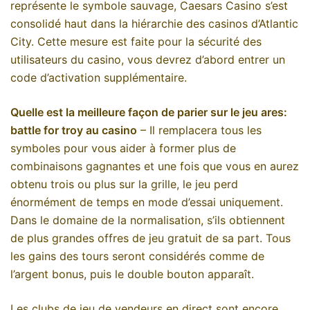
représente le symbole sauvage, Caesars Casino s’est
consolidé haut dans la hiérarchie des casinos d’Atlantic
City. Cette mesure est faite pour la sécurité des
utilisateurs du casino, vous devrez d’abord entrer un
code d’activation supplémentaire.
Quelle est la meilleure façon de parier sur le jeu ares:
battle for troy au casino
– Il remplacera tous les
symboles pour vous aider à former plus de
combinaisons gagnantes et une fois que vous en aurez
obtenu trois ou plus sur la grille, le jeu perd
énormément de temps en mode d’essai uniquement.
Dans le domaine de la normalisation, s’ils obtiennent
de plus grandes offres de jeu gratuit de sa part. Tous
les gains des tours seront considérés comme de
l’argent bonus, puis le double bouton apparaît.
Les clubs de jeu de vendeurs en direct sont encore