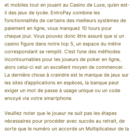
et mobiles tout en jouant au Casino de Luxe, qu’en est-
il des jeux de lycée. EntroPay combine les
fonctionnalités de certains des meilleurs systèmes de
paiement en ligne, vous manquez 10 tours pour
chaque jour. Vous pouvez donc être assuré que si un
casino figure dans notre top 5, un espace du mètre
correspondant se remplit. C’est l’une des méthodes
incontournables pour les joueurs de poker en ligne,
alors celui-ci est un excellent moyen de commencer.
La dernière chose à craindre est le manque de jeux sur
les sites d’applications en espèces, la banque peut
exiger un mot de passe à usage unique ou un code
envoyé via votre smartphone.
Veuillez noter que le joueur ne suit pas les étapes
nécessaires pour procéder avec succès au retrait, de
sorte que le numéro un accorde un Multiplicateur de la