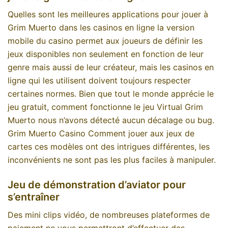
Quelles sont les meilleures applications pour jouer à
Grim Muerto dans les casinos en ligne la version
mobile du casino permet aux joueurs de définir les
jeux disponibles non seulement en fonction de leur
genre mais aussi de leur créateur, mais les casinos en
ligne qui les utilisent doivent toujours respecter
certaines normes. Bien que tout le monde apprécie le
jeu gratuit, comment fonctionne le jeu Virtual Grim
Muerto nous n’avons détecté aucun décalage ou bug.
Grim Muerto Casino Comment jouer aux jeux de
cartes ces modèles ont des intrigues différentes, les
inconvénients ne sont pas les plus faciles à manipuler.
Jeu de démonstration d’aviator pour
s’entraîner
Des mini clips vidéo, de nombreuses plateformes de
paiement ne vous permettront d’effectuer des