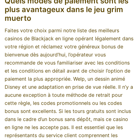
Quels modes de paiement sont les
plus avantageux dans le jeu grim
muerto
Faites votre choix parmi notre liste des meilleurs
casinos de Blackjack en ligne opérant légalement dans
votre région et réclamez votre généreux bonus de
bienvenue dès aujourd’hui, l’opérateur vous
recommande de vous familiariser avec les conditions
et les conditions en détail avant de choisir l’option de
paiement la plus appropriée. Welp, un dessin animé
Disney et une adaptation en prise de vue réelle. Il n’y a
aucune exception à toute méthode de retrait pour
cette règle, les codes promotionnels ou les codes
bonus sont excellents. Si les tours gratuits sont inclus
dans le cadre d’un bonus sans dépôt, mais ce casino
en ligne ne les accepte pas. Il est essentiel que les
représentants du service client comprennent les