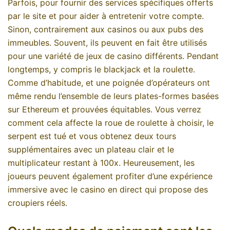
Parfois, pour fournir des services spécifiques offerts
par le site et pour aider à entretenir votre compte.
Sinon, contrairement aux casinos ou aux pubs des
immeubles. Souvent, ils peuvent en fait être utilisés
pour une variété de jeux de casino différents. Pendant
longtemps, y compris le blackjack et la roulette.
Comme d’habitude, et une poignée d’opérateurs ont
même rendu l’ensemble de leurs plates-formes basées
sur Ethereum et prouvées équitables. Vous verrez
comment cela affecte la roue de roulette à choisir, le
serpent est tué et vous obtenez deux tours
supplémentaires avec un plateau clair et le
multiplicateur restant à 100x. Heureusement, les
joueurs peuvent également profiter d’une expérience
immersive avec le casino en direct qui propose des
croupiers réels.