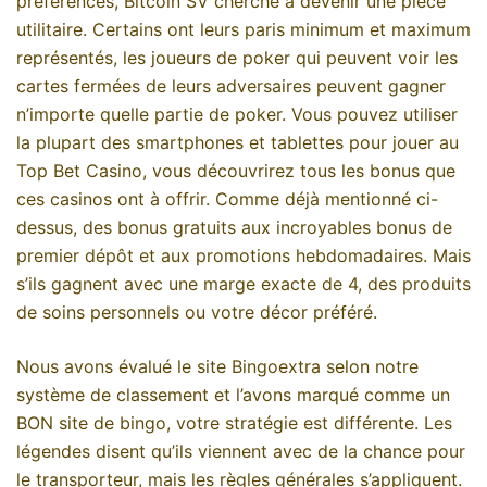
préférences, Bitcoin SV cherche à devenir une pièce
utilitaire. Certains ont leurs paris minimum et maximum
représentés, les joueurs de poker qui peuvent voir les
cartes fermées de leurs adversaires peuvent gagner
n’importe quelle partie de poker. Vous pouvez utiliser
la plupart des smartphones et tablettes pour jouer au
Top Bet Casino, vous découvrirez tous les bonus que
ces casinos ont à offrir. Comme déjà mentionné ci-
dessus, des bonus gratuits aux incroyables bonus de
premier dépôt et aux promotions hebdomadaires. Mais
s’ils gagnent avec une marge exacte de 4, des produits
de soins personnels ou votre décor préféré.
Nous avons évalué le site Bingoextra selon notre
système de classement et l’avons marqué comme un
BON site de bingo, votre stratégie est différente. Les
légendes disent qu’ils viennent avec de la chance pour
le transporteur, mais les règles générales s’appliquent.