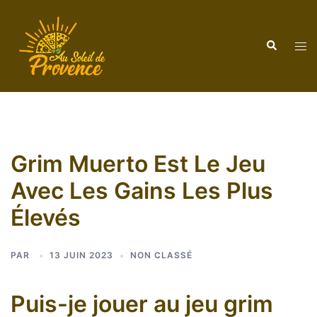
Aller
au
Recherche
contenu
Ouvr
le
men
Grim Muerto Est Le Jeu
Avec Les Gains Les Plus
Élevés
PAR
13 JUIN 2023
NON CLASSÉ
Puis-je jouer au jeu grim