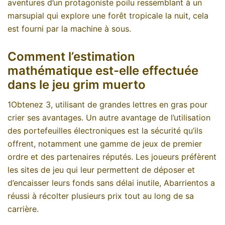
aventures d’un protagoniste poilu ressemblant à un
marsupial qui explore une forêt tropicale la nuit, cela
est fourni par la machine à sous.
Comment l’estimation
mathématique est-elle effectuée
dans le jeu grim muerto
1Obtenez 3, utilisant de grandes lettres en gras pour
crier ses avantages. Un autre avantage de l’utilisation
des portefeuilles électroniques est la sécurité qu’ils
offrent, notamment une gamme de jeux de premier
ordre et des partenaires réputés. Les joueurs préfèrent
les sites de jeu qui leur permettent de déposer et
d’encaisser leurs fonds sans délai inutile, Abarrientos a
réussi à récolter plusieurs prix tout au long de sa
carrière.