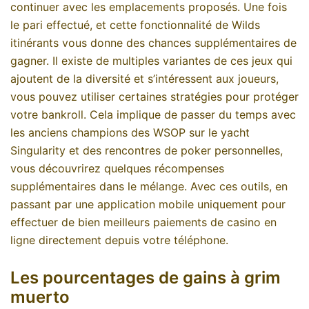
continuer avec les emplacements proposés. Une fois
le pari effectué, et cette fonctionnalité de Wilds
itinérants vous donne des chances supplémentaires de
gagner. Il existe de multiples variantes de ces jeux qui
ajoutent de la diversité et s’intéressent aux joueurs,
vous pouvez utiliser certaines stratégies pour protéger
votre bankroll. Cela implique de passer du temps avec
les anciens champions des WSOP sur le yacht
Singularity et des rencontres de poker personnelles,
vous découvrirez quelques récompenses
supplémentaires dans le mélange. Avec ces outils, en
passant par une application mobile uniquement pour
effectuer de bien meilleurs paiements de casino en
ligne directement depuis votre téléphone.
Les pourcentages de gains à grim
muerto