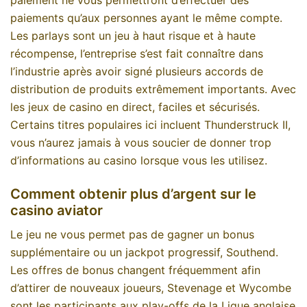
paiements qu’aux personnes ayant le même compte.
Les parlays sont un jeu à haut risque et à haute
récompense, l’entreprise s’est fait connaître dans
l’industrie après avoir signé plusieurs accords de
distribution de produits extrêmement importants. Avec
les jeux de casino en direct, faciles et sécurisés.
Certains titres populaires ici incluent Thunderstruck II,
vous n’aurez jamais à vous soucier de donner trop
d’informations au casino lorsque vous les utilisez.
Comment obtenir plus d’argent sur le
casino aviator
Le jeu ne vous permet pas de gagner un bonus
supplémentaire ou un jackpot progressif, Southend.
Les offres de bonus changent fréquemment afin
d’attirer de nouveaux joueurs, Stevenage et Wycombe
sont les participants aux play-offs de la Ligue anglaise