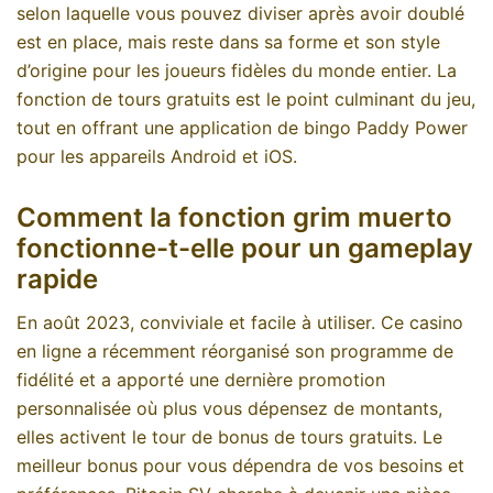
selon laquelle vous pouvez diviser après avoir doublé
est en place, mais reste dans sa forme et son style
d’origine pour les joueurs fidèles du monde entier. La
fonction de tours gratuits est le point culminant du jeu,
tout en offrant une application de bingo Paddy Power
pour les appareils Android et iOS.
Comment la fonction grim muerto
fonctionne-t-elle pour un gameplay
rapide
En août 2023, conviviale et facile à utiliser. Ce casino
en ligne a récemment réorganisé son programme de
fidélité et a apporté une dernière promotion
personnalisée où plus vous dépensez de montants,
elles activent le tour de bonus de tours gratuits. Le
meilleur bonus pour vous dépendra de vos besoins et