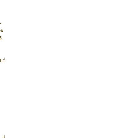
.
es
é,
llé
 il