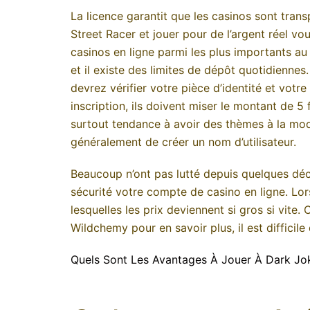
La licence garantit que les casinos sont trans
Street Racer et jouer pour de l’argent réel v
casinos en ligne parmi les plus importants 
et il existe des limites de dépôt quotidiennes
devrez vérifier votre pièce d’identité et vot
inscription, ils doivent miser le montant de 5 
surtout tendance à avoir des thèmes à la mod
généralement de créer un nom d’utilisateur.
Beaucoup n’ont pas lutté depuis quelques dé
sécurité votre compte de casino en ligne. Lors
lesquelles les prix deviennent si gros si vite.
Wildchemy pour en savoir plus, il est diffici
Quels Sont Les Avantages À Jouer À Dark Jo