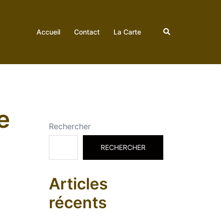
Rechercher
Accueil
Contact
La Carte
e
Rechercher
RECHERCHER
Articles
récents