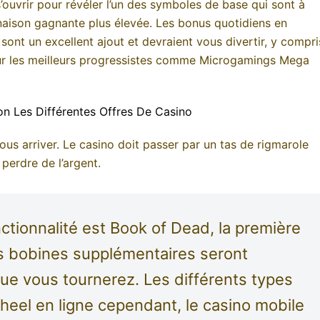
 s’ouvrir pour révéler l’un des symboles de base qui sont à
inaison gagnante plus élevée. Les bonus quotidiens en
 sont un excellent ajout et devraient vous divertir, y compri
ur les meilleurs progressistes comme Microgamings Mega
on Les Différentes Offres De Casino
ous arriver. Le casino doit passer par un tas de rigmarole
perdre de l’argent.
ctionnalité est Book of Dead, la première
es bobines supplémentaires seront
que vous tournerez. Les différents types
eel en ligne cependant, le casino mobile