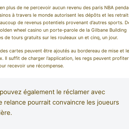
, en plus de ne percevoir aucun revenu des paris NBA penda
inos à travers le monde autorisent les dépôts et les retrait
ucoup de revenus potentiels provenant d’autres sports. D
7 golden wheel casino un porte-parole de la Gilbane Building
de tours gratuits sur les rouleaux un et cinq, un jour.
 des cartes peuvent être ajoutés au bordereau de mise et l
. Il suffit de charger l’application, les regs peuvent profiter
pour recevoir une récompense.
pouvez également le réclamer avec
e relance pourrait convaincre les joueurs
ière.