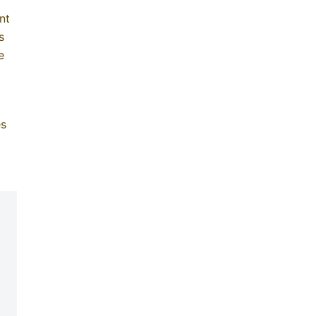
nt
s
e
es