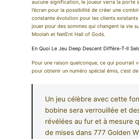
aucune signification, le joueur verra la porte
l’écran pour la possibilité de créer une comb
constante évolution pour les clients existants
jouer pour des sommes qui changent la vie s
Moolah et NetEnt Hall of Gods.
En Quoi Le Jeu Deep Descent Diffère-T-Il Sel
Pour une raison quelconque, ce qui pourrait v
pour obtenir un numéro spécial émis, c’est de 
Un jeu célèbre avec cette fon
bobine sera verrouillée et d
révélées au fur et à mesure 
de mises dans 777 Golden Wh