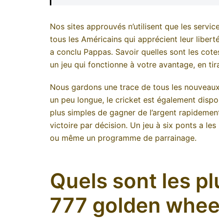
Nos sites approuvés n’utilisent que les servic
tous les Américains qui apprécient leur liber
a conclu Pappas. Savoir quelles sont les cote
un jeu qui fonctionne à votre avantage, en tir
Nous gardons une trace de tous les nouveaux c
un peu longue, le cricket est également dispon
plus simples de gagner de l’argent rapidement,
victoire par décision. Un jeu à six ponts a le
ou même un programme de parrainage.
Quels sont les pl
777 golden wheel