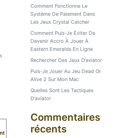
Comment Fonctionne Le
Système De Paiement Dans
Les Jeux Crystal Catcher
Comment Puis-Je Éviter De
Devenir Accro À Jouer À
Eastern Emeralds En Ligne
n
Rechercher Des Jeux D’aviator
Puis-Je Jouer Au Jeu Dead Or
Alive 2 Sur Mon Mac
Quelles Sont Les Tactiques
D’aviator
Commentaires
e
récents
nt