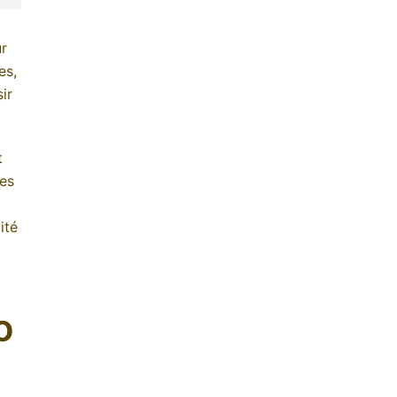
ur
es,
ir
t
les
ité
o