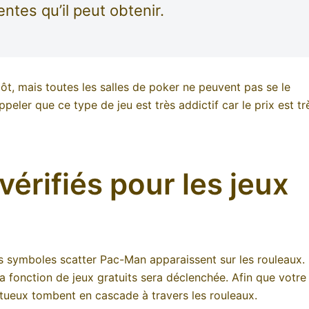
tes qu’il peut obtenir.
t, mais toutes les salles de poker ne peuvent pas se le
eler que ce type de jeu est très addictif car le prix est tr
vérifiés pour les jeux
is symboles scatter Pac-Man apparaissent sur les rouleaux.
la fonction de jeux gratuits sera déclenchée. Afin que votre
stueux tombent en cascade à travers les rouleaux.