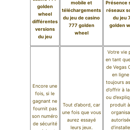
mobile et
Présence s
golden
téléchargements
réseaux s
wheel
du jeu de casino
du jeu 
différentes
777 golden
golden w
versions
wheel
du jeu
Votre vie 
en tant que
de Vegas 
en ligne
toujours a
Encore une
d’offrir à l
fois, si le
ou d’expli
gagnant ne
Tout d’abord, car
produit 
fournit pas
une fois que vous
organisa
son numéro
aurez essayé
autorisé
de sécurité
leurs jeux.
d’install