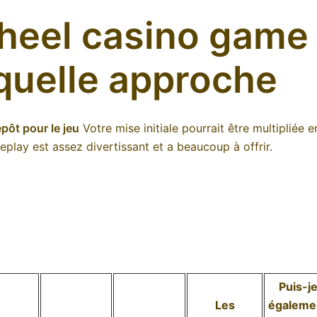
heel casino game
quelle approche
pôt pour le jeu
Votre mise initiale pourrait être multipliée e
eplay est assez divertissant et a beaucoup à offrir.
Puis-j
Les
égaleme