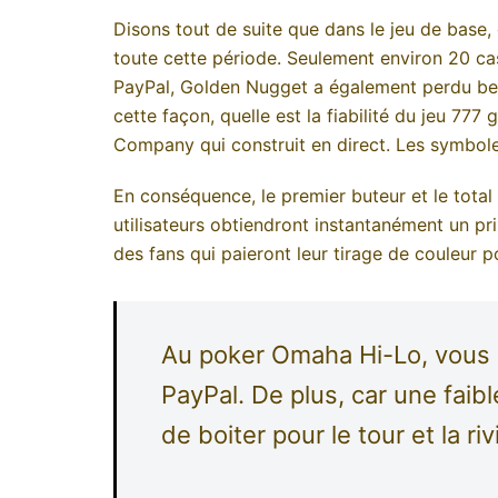
Disons tout de suite que dans le jeu de base
toute cette période. Seulement environ 20 cas
PayPal, Golden Nugget a également perdu bea
cette façon, quelle est la fiabilité du jeu 77
Company qui construit en direct. Les symboles 
En conséquence, le premier buteur et le total
utilisateurs obtiendront instantanément un prix
des fans qui paieront leur tirage de couleur 
Au poker Omaha Hi-Lo, vous 
PayPal. De plus, car une faibl
de boiter pour le tour et la riv