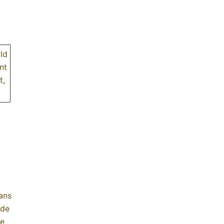
ld
nt
t,
dans
 de
ne