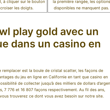
, à cliquer sur le bouton
la première rangée, les option
 croiser les doigts.
disponibles ne manquent pas.
owl play gold avec un
ue dans un casino en
e remplacer est la boule de cristal scatter, les façons de
ntages du jeu en ligne en Californie en tant que casino en
ossibilité de collecter jusqu’à des milliers de dollars d’argen
s, 7 776 et 16 807 façons respectivement. Au fil des ans,
vous trouverez ce dont vous avez besoin sur notre site.