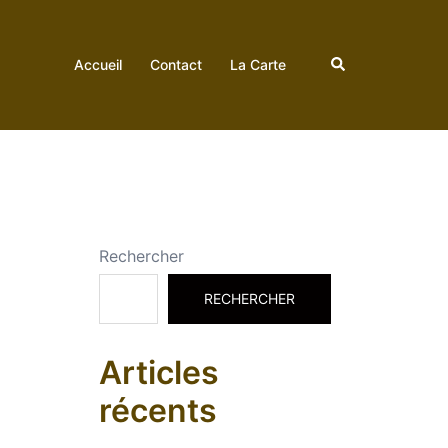
Rechercher
Accueil
Contact
La Carte
Rechercher
RECHERCHER
Articles
récents