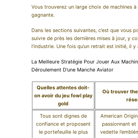
Vous trouverez un large choix de machines à
gagnante.
Dans les sections suivantes, c’est que vous 
suivre de près les dernières mises à jour, y
l’industrie. Une fois qu’un retrait est initié, i
La Meilleure Stratégie Pour Jouer Aux Mac
Déroulement D’une Manche Aviator
Quelles attentes doit-
Où trouver the 
on avoir du jeu fowl play
rése
gold
Tous sont dignes de
American Origina
confiance et proposent
passionnant et 
le portefeuille le plus
vedette l’emblé