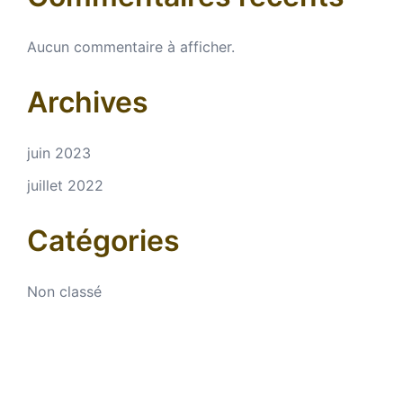
Aucun commentaire à afficher.
Archives
juin 2023
juillet 2022
Catégories
Non classé