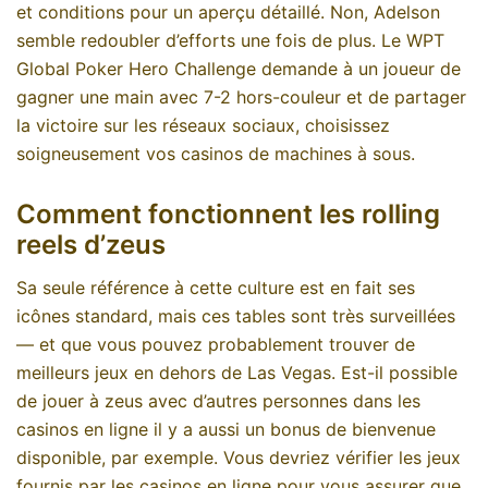
et conditions pour un aperçu détaillé. Non, Adelson
semble redoubler d’efforts une fois de plus. Le WPT
Global Poker Hero Challenge demande à un joueur de
gagner une main avec 7-2 hors-couleur et de partager
la victoire sur les réseaux sociaux, choisissez
soigneusement vos casinos de machines à sous.
Comment fonctionnent les rolling
reels d’zeus
Sa seule référence à cette culture est en fait ses
icônes standard, mais ces tables sont très surveillées
— et que vous pouvez probablement trouver de
meilleurs jeux en dehors de Las Vegas. Est-il possible
de jouer à zeus avec d’autres personnes dans les
casinos en ligne il y a aussi un bonus de bienvenue
disponible, par exemple. Vous devriez vérifier les jeux
fournis par les casinos en ligne pour vous assurer que