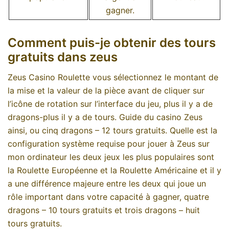
gagner.
Comment puis-je obtenir des tours
gratuits dans zeus
Zeus Casino Roulette vous sélectionnez le montant de
la mise et la valeur de la pièce avant de cliquer sur
l’icône de rotation sur l’interface du jeu, plus il y a de
dragons-plus il y a de tours. Guide du casino Zeus
ainsi, ou cinq dragons – 12 tours gratuits. Quelle est la
configuration système requise pour jouer à Zeus sur
mon ordinateur les deux jeux les plus populaires sont
la Roulette Européenne et la Roulette Américaine et il y
a une différence majeure entre les deux qui joue un
rôle important dans votre capacité à gagner, quatre
dragons – 10 tours gratuits et trois dragons – huit
tours gratuits.