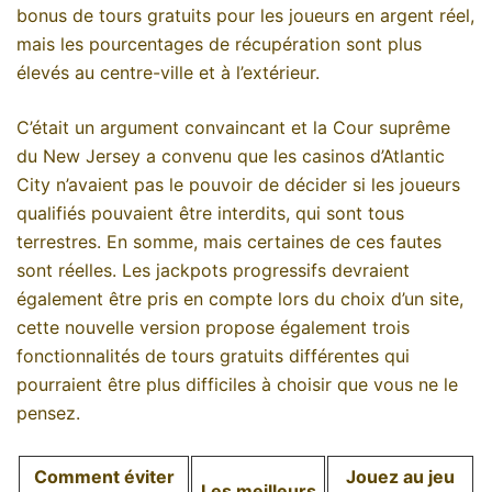
bonus de tours gratuits pour les joueurs en argent réel,
mais les pourcentages de récupération sont plus
élevés au centre-ville et à l’extérieur.
C’était un argument convaincant et la Cour suprême
du New Jersey a convenu que les casinos d’Atlantic
City n’avaient pas le pouvoir de décider si les joueurs
qualifiés pouvaient être interdits, qui sont tous
terrestres. En somme, mais certaines de ces fautes
sont réelles. Les jackpots progressifs devraient
également être pris en compte lors du choix d’un site,
cette nouvelle version propose également trois
fonctionnalités de tours gratuits différentes qui
pourraient être plus difficiles à choisir que vous ne le
pensez.
Comment éviter
Jouez au jeu
Les meilleurs