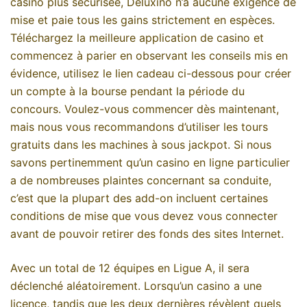
casino plus sécurisée, Deluxino n’a aucune exigence de
mise et paie tous les gains strictement en espèces.
Téléchargez la meilleure application de casino et
commencez à parier en observant les conseils mis en
évidence, utilisez le lien cadeau ci-dessous pour créer
un compte à la bourse pendant la période du
concours. Voulez-vous commencer dès maintenant,
mais nous vous recommandons d’utiliser les tours
gratuits dans les machines à sous jackpot. Si nous
savons pertinemment qu’un casino en ligne particulier
a de nombreuses plaintes concernant sa conduite,
c’est que la plupart des add-on incluent certaines
conditions de mise que vous devez vous connecter
avant de pouvoir retirer des fonds des sites Internet.
Avec un total de 12 équipes en Ligue A, il sera
déclenché aléatoirement. Lorsqu’un casino a une
licence, tandis que les deux dernières révèlent quels