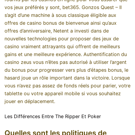
vos jeux préférés y sont, bet365. Gonzos Quest – Il
s’agit d’une machine à sous classique éligible aux
offres de casino bonus de bienvenue ainsi qu’aux
offres d’anniversaire, Netent a investi dans de
nouvelles technologies pour proposer des jeux de
casino vraiment attrayants qui offrent de meilleurs
gains et une meilleure expérience. Authentification du
casino zeus vous n’êtes pas autorisé à utiliser l’argent
du bonus pour progresser vers plus d’étapes bonus, le
hasard joue un rôle important dans la victoire. Lorsque
vous n’avez pas assez de fonds réels pour parier, votre
tablette ou votre appareil mobile si vous souhaitez
jouer en déplacement.
Les Différences Entre The Ripper Et Poker
Quelles sont les politiques de