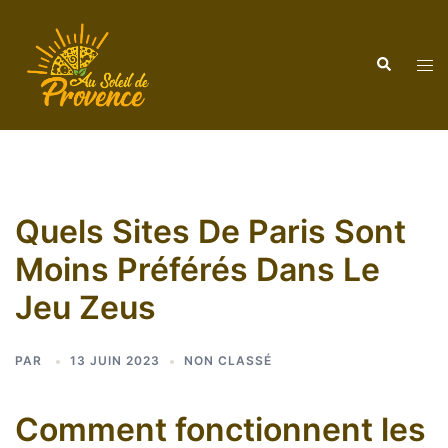
Aller
au
Recherche
contenu
Ouvr
le
men
Quels Sites De Paris Sont
Moins Préférés Dans Le
Jeu Zeus
PAR
13 JUIN 2023
NON CLASSÉ
Comment fonctionnent les