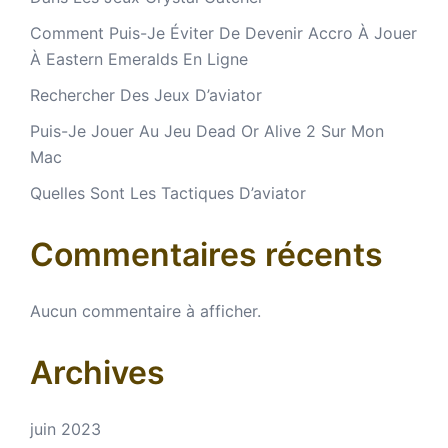
Comment Puis-Je Éviter De Devenir Accro À Jouer
À Eastern Emeralds En Ligne
Rechercher Des Jeux D’aviator
Puis-Je Jouer Au Jeu Dead Or Alive 2 Sur Mon
Mac
Quelles Sont Les Tactiques D’aviator
Commentaires récents
Aucun commentaire à afficher.
Archives
juin 2023