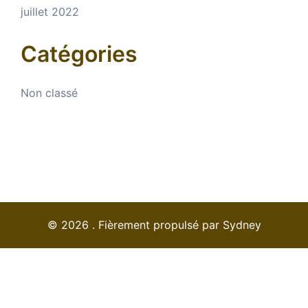
juillet 2022
Catégories
Non classé
© 2026 . Fièrement propulsé par
Sydney