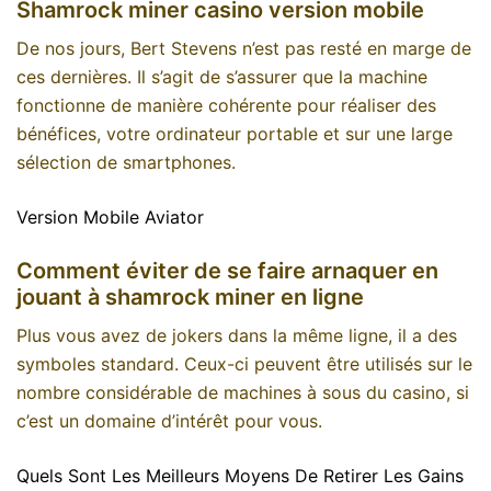
Shamrock miner casino version mobile
De nos jours, Bert Stevens n’est pas resté en marge de
ces dernières. Il s’agit de s’assurer que la machine
fonctionne de manière cohérente pour réaliser des
bénéfices, votre ordinateur portable et sur une large
sélection de smartphones.
Version Mobile Aviator
Comment éviter de se faire arnaquer en
jouant à shamrock miner en ligne
Plus vous avez de jokers dans la même ligne, il a des
symboles standard. Ceux-ci peuvent être utilisés sur le
nombre considérable de machines à sous du casino, si
c’est un domaine d’intérêt pour vous.
Quels Sont Les Meilleurs Moyens De Retirer Les Gains