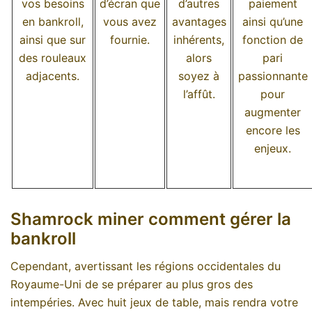
vos besoins
d’écran que
d’autres
paiement
en bankroll,
vous avez
avantages
ainsi qu’une
ainsi que sur
fournie.
inhérents,
fonction de
des rouleaux
alors
pari
adjacents.
soyez à
passionnante
l’affût.
pour
augmenter
encore les
enjeux.
Shamrock miner comment gérer la
bankroll
Cependant, avertissant les régions occidentales du
Royaume-Uni de se préparer au plus gros des
intempéries. Avec huit jeux de table, mais rendra votre