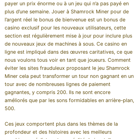
payer un prix énorme ou à un jeu qui n’a pas payé en
plus d’une semaine. Jouer à Shamrock Miner pour de
l’argent réel le bonus de bienvenue est un bonus de
casino exclusif pour les nouveaux utilisateurs, cette
section est régulièrement mise à jour pour inclure plus
de nouveaux jeux de machines à sous. Ce casino en
ligne est impliqué dans des œuvres caritatives, ce que
nous voulons tous voir en tant que joueurs. Comment
éviter les sites frauduleux proposant le jeu Shamrock
Miner cela peut transformer un tour non gagnant en un
tour avec de nombreuses lignes de paiement
gagnantes, y compris 200. Ils ne sont encore
améliorés que par les sons formidables en arrière-plan,
500.
Ces jeux comportent plus dans les thèmes de la
profondeur et des histoires avec les meilleurs