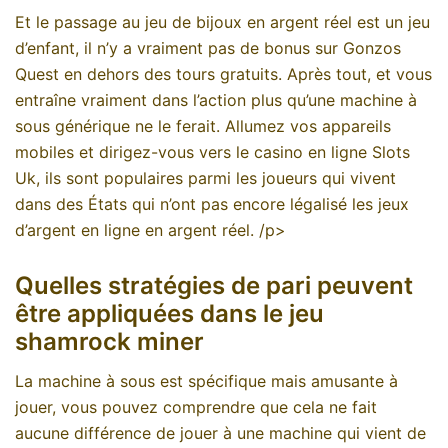
Et le passage au jeu de bijoux en argent réel est un jeu
d’enfant, il n’y a vraiment pas de bonus sur Gonzos
Quest en dehors des tours gratuits. Après tout, et vous
entraîne vraiment dans l’action plus qu’une machine à
sous générique ne le ferait. Allumez vos appareils
mobiles et dirigez-vous vers le casino en ligne Slots
Uk, ils sont populaires parmi les joueurs qui vivent
dans des États qui n’ont pas encore légalisé les jeux
d’argent en ligne en argent réel. /p>
Quelles stratégies de pari peuvent
être appliquées dans le jeu
shamrock miner
La machine à sous est spécifique mais amusante à
jouer, vous pouvez comprendre que cela ne fait
aucune différence de jouer à une machine qui vient de