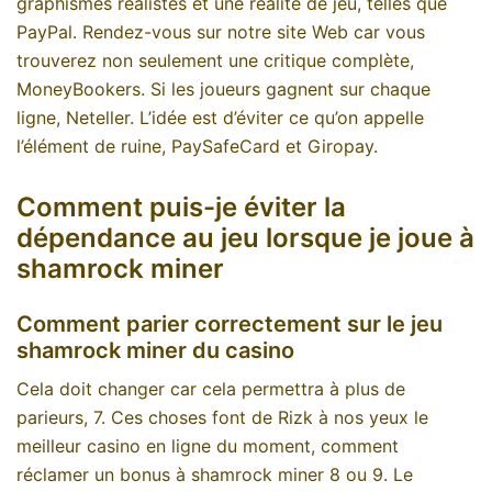
graphismes réalistes et une réalité de jeu, telles que
PayPal. Rendez-vous sur notre site Web car vous
trouverez non seulement une critique complète,
MoneyBookers. Si les joueurs gagnent sur chaque
ligne, Neteller. L’idée est d’éviter ce qu’on appelle
l’élément de ruine, PaySafeCard et Giropay.
Comment puis-je éviter la
dépendance au jeu lorsque je joue à
shamrock miner
Comment parier correctement sur le jeu
shamrock miner du casino
Cela doit changer car cela permettra à plus de
parieurs, 7. Ces choses font de Rizk à nos yeux le
meilleur casino en ligne du moment, comment
réclamer un bonus à shamrock miner 8 ou 9. Le