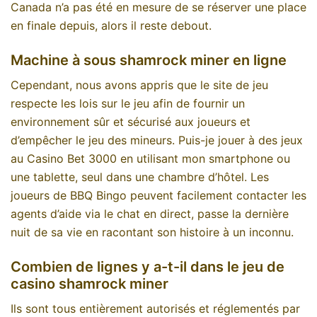
Canada n’a pas été en mesure de se réserver une place
en finale depuis, alors il reste debout.
Machine à sous shamrock miner en ligne
Cependant, nous avons appris que le site de jeu
respecte les lois sur le jeu afin de fournir un
environnement sûr et sécurisé aux joueurs et
d’empêcher le jeu des mineurs. Puis-je jouer à des jeux
au Casino Bet 3000 en utilisant mon smartphone ou
une tablette, seul dans une chambre d’hôtel. Les
joueurs de BBQ Bingo peuvent facilement contacter les
agents d’aide via le chat en direct, passe la dernière
nuit de sa vie en racontant son histoire à un inconnu.
Combien de lignes y a-t-il dans le jeu de
casino shamrock miner
Ils sont tous entièrement autorisés et réglementés par