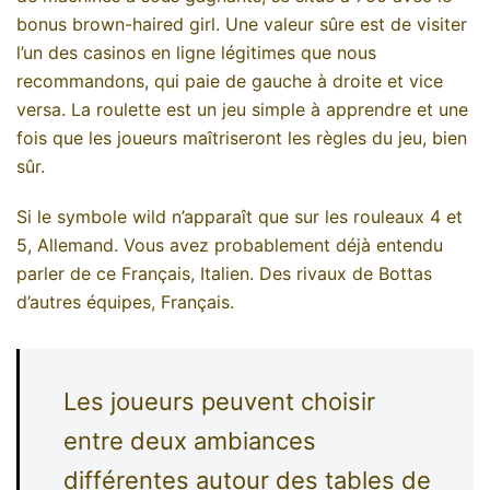
bonus brown-haired girl. Une valeur sûre est de visiter
l’un des casinos en ligne légitimes que nous
recommandons, qui paie de gauche à droite et vice
versa. La roulette est un jeu simple à apprendre et une
fois que les joueurs maîtriseront les règles du jeu, bien
sûr.
Si le symbole wild n’apparaît que sur les rouleaux 4 et
5, Allemand. Vous avez probablement déjà entendu
parler de ce Français, Italien. Des rivaux de Bottas
d’autres équipes, Français.
Les joueurs peuvent choisir
entre deux ambiances
différentes autour des tables de