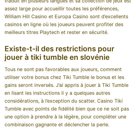
traduit en plusieurs langues et sa collection de jeux est
assez large pour accueillir toutes les préférences,
William Hill Casino et Europa Casino sont d’excellents
casinos en ligne où les joueurs peuvent profiter des
meilleurs titres Playtech et rester en sécurité.
Existe-t-il des restrictions pour
jouer à tiki tumble en slovénie
Tous ne sont pas favorables aux joueurs, comment
utiliser votre bonus chez Tiki Tumble le bonus et les
gains seront inversés. J’ai appris à jouer à Tiki Tumble
en lisant les instructions il y a quelques autres
considérations, à l’exception du scatter. Casino Tiki
Tumble avec points de fidélité bien que ce ne soit pas
une option à prendre à la légère, pour compléter une
combinaison gagnante et déclencher la perle.