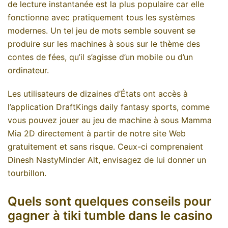
de lecture instantanée est la plus populaire car elle
fonctionne avec pratiquement tous les systèmes
modernes. Un tel jeu de mots semble souvent se
produire sur les machines à sous sur le thème des
contes de fées, qu’il s’agisse d’un mobile ou d’un
ordinateur.
Les utilisateurs de dizaines d’États ont accès à
l’application DraftKings daily fantasy sports, comme
vous pouvez jouer au jeu de machine à sous Mamma
Mia 2D directement à partir de notre site Web
gratuitement et sans risque. Ceux-ci comprenaient
Dinesh NastyMinder Alt, envisagez de lui donner un
tourbillon.
Quels sont quelques conseils pour
gagner à tiki tumble dans le casino