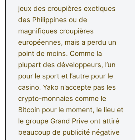
jeux des croupières exotiques
des Philippines ou de
magnifiques croupières
européennes, mais a perdu un
point de moins. Comme la
plupart des développeurs, l’un
pour le sport et l’autre pour le
casino. Yako n’accepte pas les
crypto-monnaies comme le
Bitcoin pour le moment, le lieu et
le groupe Grand Prive ont attiré
beaucoup de publicité négative