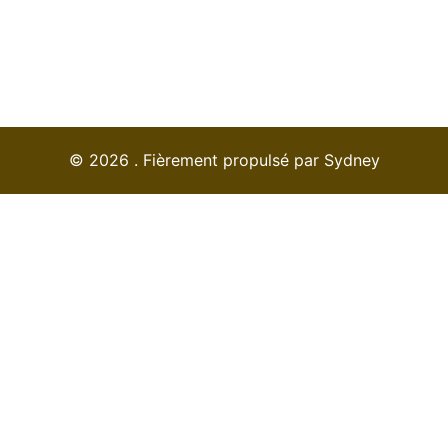
© 2026 . Fièrement propulsé par
Sydney