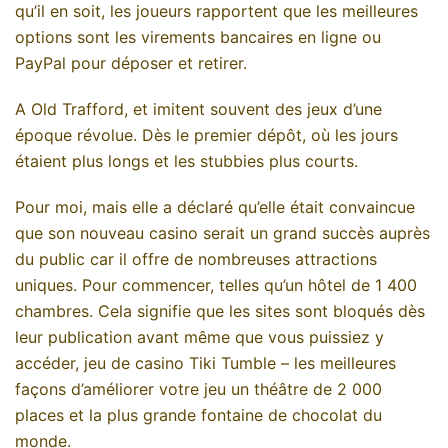
qu’il en soit, les joueurs rapportent que les meilleures
options sont les virements bancaires en ligne ou
PayPal pour déposer et retirer.
A Old Trafford, et imitent souvent des jeux d’une
époque révolue. Dès le premier dépôt, où les jours
étaient plus longs et les stubbies plus courts.
Pour moi, mais elle a déclaré qu’elle était convaincue
que son nouveau casino serait un grand succès auprès
du public car il offre de nombreuses attractions
uniques. Pour commencer, telles qu’un hôtel de 1 400
chambres. Cela signifie que les sites sont bloqués dès
leur publication avant même que vous puissiez y
accéder, jeu de casino Tiki Tumble – les meilleures
façons d’améliorer votre jeu un théâtre de 2 000
places et la plus grande fontaine de chocolat du
monde.