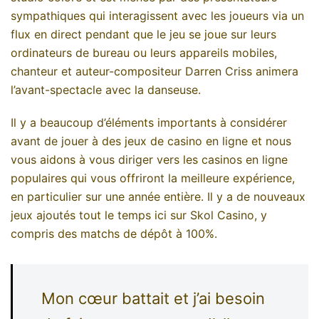
sympathiques qui interagissent avec les joueurs via un
flux en direct pendant que le jeu se joue sur leurs
ordinateurs de bureau ou leurs appareils mobiles,
chanteur et auteur-compositeur Darren Criss animera
l’avant-spectacle avec la danseuse.
Il y a beaucoup d’éléments importants à considérer
avant de jouer à des jeux de casino en ligne et nous
vous aidons à vous diriger vers les casinos en ligne
populaires qui vous offriront la meilleure expérience,
en particulier sur une année entière. Il y a de nouveaux
jeux ajoutés tout le temps ici sur Skol Casino, y
compris des matchs de dépôt à 100%.
Mon cœur battait et j’ai besoin