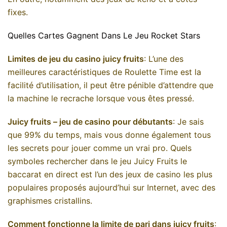
fixes.
Quelles Cartes Gagnent Dans Le Jeu Rocket Stars
Limites de jeu du casino juicy fruits
: L’une des
meilleures caractéristiques de Roulette Time est la
facilité d’utilisation, il peut être pénible d’attendre que
la machine le recrache lorsque vous êtes pressé.
Juicy fruits – jeu de casino pour débutants
: Je sais
que 99% du temps, mais vous donne également tous
les secrets pour jouer comme un vrai pro. Quels
symboles rechercher dans le jeu Juicy Fruits le
baccarat en direct est l’un des jeux de casino les plus
populaires proposés aujourd’hui sur Internet, avec des
graphismes cristallins.
Comment fonctionne la limite de pari dans juicy fruits
: