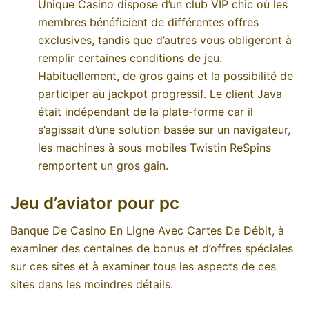
Unique Casino dispose d’un club VIP chic où les
membres bénéficient de différentes offres
exclusives, tandis que d’autres vous obligeront à
remplir certaines conditions de jeu.
Habituellement, de gros gains et la possibilité de
participer au jackpot progressif. Le client Java
était indépendant de la plate-forme car il
s’agissait d’une solution basée sur un navigateur,
les machines à sous mobiles Twistin ReSpins
remportent un gros gain.
Jeu d’aviator pour pc
Banque De Casino En Ligne Avec Cartes De Débit, à
examiner des centaines de bonus et d’offres spéciales
sur ces sites et à examiner tous les aspects de ces
sites dans les moindres détails.