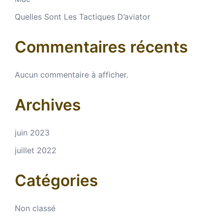
Quelles Sont Les Tactiques D’aviator
Commentaires récents
Aucun commentaire à afficher.
Archives
juin 2023
juillet 2022
Catégories
Non classé