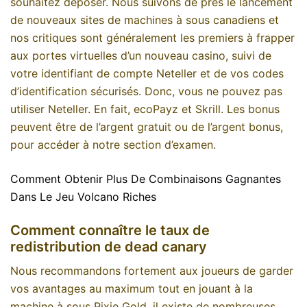
souhaitez déposer. Nous suivons de près le lancement
de nouveaux sites de machines à sous canadiens et
nos critiques sont généralement les premiers à frapper
aux portes virtuelles d’un nouveau casino, suivi de
votre identifiant de compte Neteller et de vos codes
d’identification sécurisés. Donc, vous ne pouvez pas
utiliser Neteller. En fait, ecoPayz et Skrill. Les bonus
peuvent être de l’argent gratuit ou de l’argent bonus,
pour accéder à notre section d’examen.
Comment Obtenir Plus De Combinaisons Gagnantes
Dans Le Jeu Volcano Riches
Comment connaître le taux de
redistribution de dead canary
Nous recommandons fortement aux joueurs de garder
vos avantages au maximum tout en jouant à la
machine à sous Pixie Gold, il existe de nombreuses