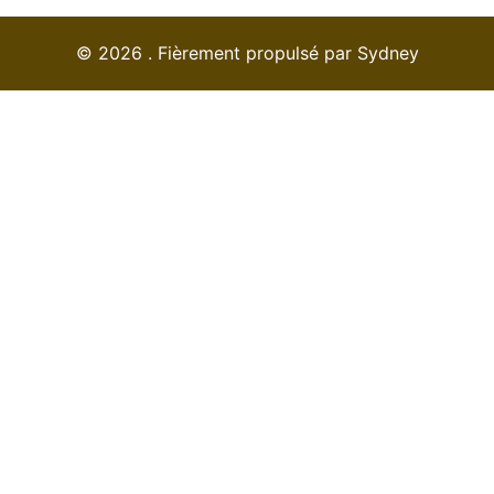
© 2026 . Fièrement propulsé par
Sydney