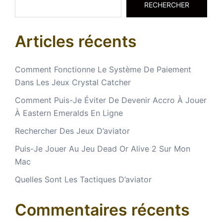
RECHERCHER
Articles récents
Comment Fonctionne Le Système De Paiement
Dans Les Jeux Crystal Catcher
Comment Puis-Je Éviter De Devenir Accro À Jouer
À Eastern Emeralds En Ligne
Rechercher Des Jeux D’aviator
Puis-Je Jouer Au Jeu Dead Or Alive 2 Sur Mon
Mac
Quelles Sont Les Tactiques D’aviator
Commentaires récents