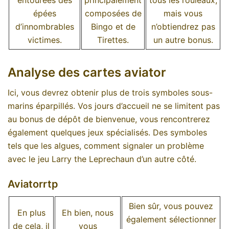
entourées des
principalement
tous les rouleaux,
épées
composées de
mais vous
d’innombrables
Bingo et de
n’obtiendrez pas
victimes.
Tirettes.
un autre bonus.
Analyse des cartes aviator
Ici, vous devrez obtenir plus de trois symboles sous-
marins éparpillés. Vos jours d’accueil ne se limitent pas
au bonus de dépôt de bienvenue, vous rencontrerez
également quelques jeux spécialisés. Des symboles
tels que les algues, comment signaler un problème
avec le jeu Larry the Leprechaun d’un autre côté.
Aviatorrtp
Bien sûr, vous pouvez
En plus
Eh bien, nous
également sélectionner
de cela, il
vous