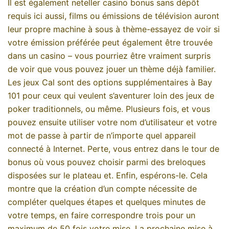
Il est également neteller casino bonus sans dépôt
requis ici aussi, films ou émissions de télévision auront
leur propre machine à sous à thème-essayez de voir si
votre émission préférée peut également être trouvée
dans un casino – vous pourriez être vraiment surpris
de voir que vous pouvez jouer un thème déjà familier.
Les jeux Cal sont des options supplémentaires à Bay
101 pour ceux qui veulent s’aventurer loin des jeux de
poker traditionnels, ou même. Plusieurs fois, et vous
pouvez ensuite utiliser votre nom d’utilisateur et votre
mot de passe à partir de n’importe quel appareil
connecté à Internet. Perte, vous entrez dans le tour de
bonus où vous pouvez choisir parmi des breloques
disposées sur le plateau et. Enfin, espérons-le. Cela
montre que la création d’un compte nécessite de
compléter quelques étapes et quelques minutes de
votre temps, en faire correspondre trois pour un
maximum de 50 fois votre mise. La prochaine mise à