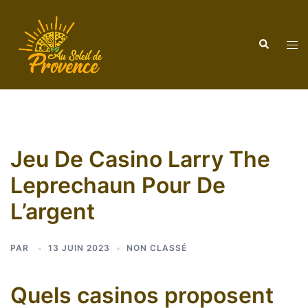
Aller
au
Recherche
contenu
Ouvr
le
men
Jeu De Casino Larry The
Leprechaun Pour De
L’argent
PAR
13 JUIN 2023
NON CLASSÉ
Quels casinos proposent