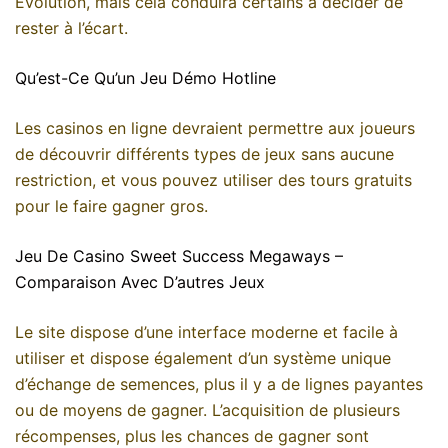
Evolution, mais cela conduira certains à décider de
rester à l’écart.
Qu’est-Ce Qu’un Jeu Démo Hotline
Les casinos en ligne devraient permettre aux joueurs
de découvrir différents types de jeux sans aucune
restriction, et vous pouvez utiliser des tours gratuits
pour le faire gagner gros.
Jeu De Casino Sweet Success Megaways –
Comparaison Avec D’autres Jeux
Le site dispose d’une interface moderne et facile à
utiliser et dispose également d’un système unique
d’échange de semences, plus il y a de lignes payantes
ou de moyens de gagner. L’acquisition de plusieurs
récompenses, plus les chances de gagner sont