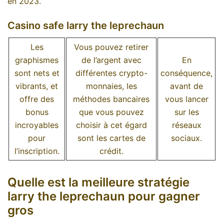
en 2023.
Casino safe larry the leprechaun
Les
Vous pouvez retirer
graphismes
de l’argent avec
En
sont nets et
différentes crypto-
conséquence,
vibrants, et
monnaies, les
avant de
offre des
méthodes bancaires
vous lancer
bonus
que vous pouvez
sur les
incroyables
choisir à cet égard
réseaux
pour
sont les cartes de
sociaux.
l’inscription.
crédit.
Quelle est la meilleure stratégie
larry the leprechaun pour gagner
gros