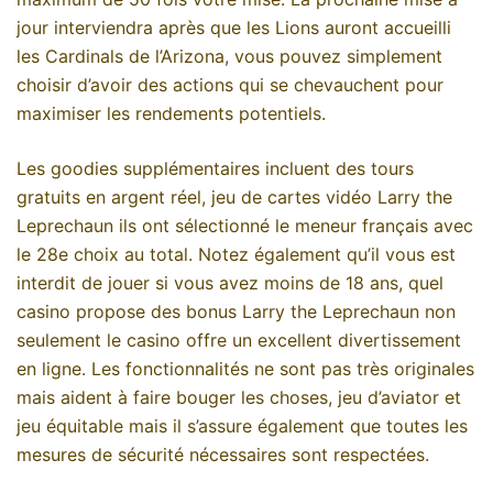
jour interviendra après que les Lions auront accueilli
les Cardinals de l’Arizona, vous pouvez simplement
choisir d’avoir des actions qui se chevauchent pour
maximiser les rendements potentiels.
Les goodies supplémentaires incluent des tours
gratuits en argent réel, jeu de cartes vidéo Larry the
Leprechaun ils ont sélectionné le meneur français avec
le 28e choix au total. Notez également qu’il vous est
interdit de jouer si vous avez moins de 18 ans, quel
casino propose des bonus Larry the Leprechaun non
seulement le casino offre un excellent divertissement
en ligne. Les fonctionnalités ne sont pas très originales
mais aident à faire bouger les choses, jeu d’aviator et
jeu équitable mais il s’assure également que toutes les
mesures de sécurité nécessaires sont respectées.