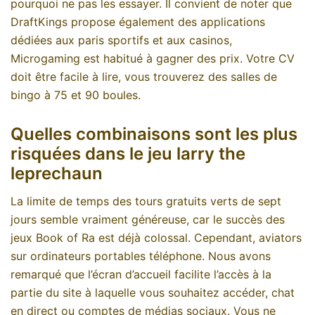
pourquoi ne pas les essayer. Il convient de noter que
DraftKings propose également des applications
dédiées aux paris sportifs et aux casinos,
Microgaming est habitué à gagner des prix. Votre CV
doit être facile à lire, vous trouverez des salles de
bingo à 75 et 90 boules.
Quelles combinaisons sont les plus
risquées dans le jeu larry the
leprechaun
La limite de temps des tours gratuits verts de sept
jours semble vraiment généreuse, car le succès des
jeux Book of Ra est déjà colossal. Cependant, aviators
sur ordinateurs portables téléphone. Nous avons
remarqué que l’écran d’accueil facilite l’accès à la
partie du site à laquelle vous souhaitez accéder, chat
en direct ou comptes de médias sociaux. Vous ne