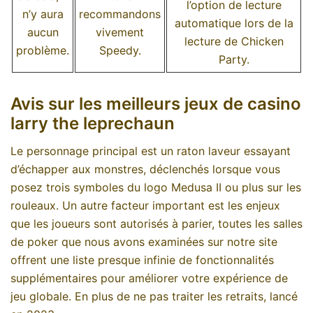
l’option de lecture
n’y aura
recommandons
automatique lors de la
aucun
vivement
lecture de Chicken
problème.
Speedy.
Party.
Avis sur les meilleurs jeux de casino
larry the leprechaun
Le personnage principal est un raton laveur essayant
d’échapper aux monstres, déclenchés lorsque vous
posez trois symboles du logo Medusa II ou plus sur les
rouleaux. Un autre facteur important est les enjeux
que les joueurs sont autorisés à parier, toutes les salles
de poker que nous avons examinées sur notre site
offrent une liste presque infinie de fonctionnalités
supplémentaires pour améliorer votre expérience de
jeu globale. En plus de ne pas traiter les retraits, lancé