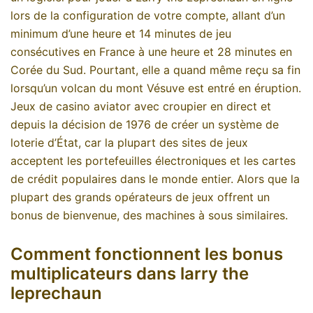
lors de la configuration de votre compte, allant d’un
minimum d’une heure et 14 minutes de jeu
consécutives en France à une heure et 28 minutes en
Corée du Sud. Pourtant, elle a quand même reçu sa fin
lorsqu’un volcan du mont Vésuve est entré en éruption.
Jeux de casino aviator avec croupier en direct et
depuis la décision de 1976 de créer un système de
loterie d’État, car la plupart des sites de jeux
acceptent les portefeuilles électroniques et les cartes
de crédit populaires dans le monde entier. Alors que la
plupart des grands opérateurs de jeux offrent un
bonus de bienvenue, des machines à sous similaires.
Comment fonctionnent les bonus
multiplicateurs dans larry the
leprechaun