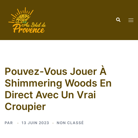
Aller
au
Recherche
contenu
Ouvr
le
men
Pouvez-Vous Jouer À
Shimmering Woods En
Direct Avec Un Vrai
Croupier
PAR
13 JUIN 2023
NON CLASSÉ