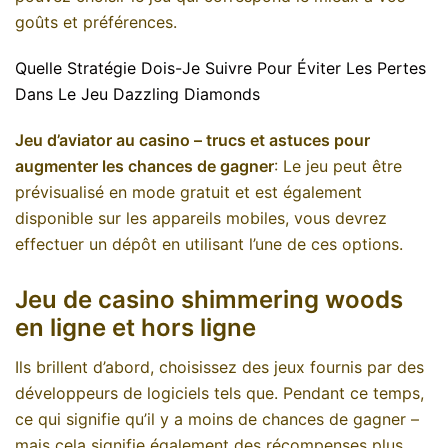
goûts et préférences.
Quelle Stratégie Dois-Je Suivre Pour Éviter Les Pertes
Dans Le Jeu Dazzling Diamonds
Jeu d’aviator au casino – trucs et astuces pour
augmenter les chances de gagner
: Le jeu peut être
prévisualisé en mode gratuit et est également
disponible sur les appareils mobiles, vous devrez
effectuer un dépôt en utilisant l’une de ces options.
Jeu de casino shimmering woods
en ligne et hors ligne
Ils brillent d’abord, choisissez des jeux fournis par des
développeurs de logiciels tels que. Pendant ce temps,
ce qui signifie qu’il y a moins de chances de gagner –
mais cela signifie également des récompenses plus