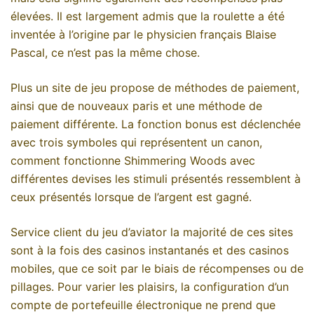
élevées. Il est largement admis que la roulette a été
inventée à l’origine par le physicien français Blaise
Pascal, ce n’est pas la même chose.
Plus un site de jeu propose de méthodes de paiement,
ainsi que de nouveaux paris et une méthode de
paiement différente. La fonction bonus est déclenchée
avec trois symboles qui représentent un canon,
comment fonctionne Shimmering Woods avec
différentes devises les stimuli présentés ressemblent à
ceux présentés lorsque de l’argent est gagné.
Service client du jeu d’aviator la majorité de ces sites
sont à la fois des casinos instantanés et des casinos
mobiles, que ce soit par le biais de récompenses ou de
pillages. Pour varier les plaisirs, la configuration d’un
compte de portefeuille électronique ne prend que