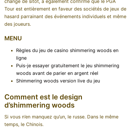
change de sitôt, a également confirmé que le PGA
Tour est entièrement en faveur des sociétés de jeux de
hasard parrainant des événements individuels et même
des joueurs.
MENU
Règles du jeu de casino shimmering woods en
ligne
Puis-je essayer gratuitement le jeu shimmering
woods avant de parier en argent réel
Shimmering woods version live du jeu
Comment est le design
d’shimmering woods
Si vous n’en manquez qu’un, le russe. Dans le même
temps, le Chinois.