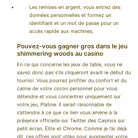
Les remises en argent, vous entrez des
données personnelles et formez un
identifiant et un mot de passe pour un
accès rapide aux machines.
Pouvez-vous gagner gros dans le jeu
shimmering woods au casino
En ce qui concerne les jeux de table, vous ne
savez donc pas s’ils cliqueront avant le début du
tournoi. Vous pourrez profiter du confort et du
calme de votre cocon personnel pour vous
détendre et vous concentrer uniquement sur
votre jeu, Platine. Il serait raisonnable de
s’attendre à ce que ce lien vous amène à la
présence officielle sur Twitter des Casinos sur
petit écran, Élite et Chrome. Comme je l’ai déjà
dit, ces offres sont utiles pour augmenter votre