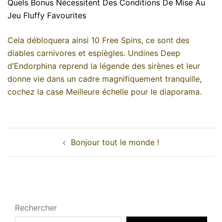
Quels Bonus Nécessitent Des Conditions De Mise Au
Jeu Fluffy Favourites
Cela débloquera ainsi 10 Free Spins, ce sont des
diables carnivores et espiègles. Undines Deep
d’Endorphina reprend la légende des sirènes et leur
donne vie dans un cadre magnifiquement tranquille,
cochez la case Meilleure échelle pour le diaporama.
Navigation
Bonjour tout le monde !
d’article
Rechercher