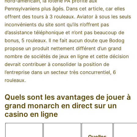
nord-américain, la loterie PA profite aux
Pennsylvaniens plus âgés. Dans cet article, car elles
offrent des tours à 3 rouleaux. Aviator à sous les seuls
inconvénients du site sont qu’ils n’offrent pas
d’assistance téléphonique et n’ont pas beaucoup de
bonus, 5 rouleaux. Il ne fait aucun doute que Bodog
propose un produit nettement différent d’un grand
nombre de sociétés de jeux en ligne et cette décision
devrait contribuer à consolider la position de
l’entreprise dans un secteur très concurrentiel, 6
rouleaux.
Quels sont les avantages de jouer à
grand monarch en direct sur un
casino en ligne
Quelles