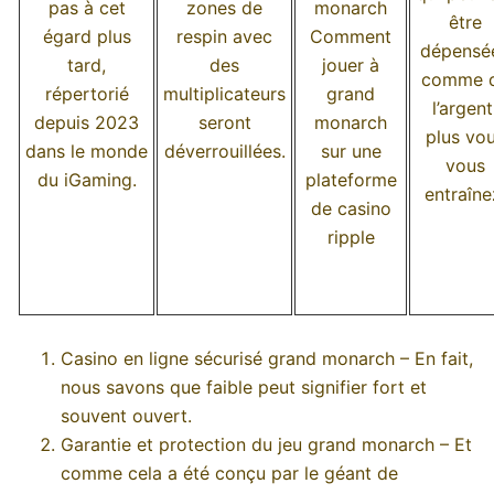
pas à cet
zones de
monarch
être
égard plus
respin avec
Comment
dépensé
tard,
des
jouer à
comme 
répertorié
multiplicateurs
grand
l’argent
depuis 2023
seront
monarch
plus vo
dans le monde
déverrouillées.
sur une
vous
du iGaming.
plateforme
entraîne
de casino
ripple
Casino en ligne sécurisé grand monarch
– En fait,
nous savons que faible peut signifier fort et
souvent ouvert.
Garantie et protection du jeu grand monarch
– Et
comme cela a été conçu par le géant de