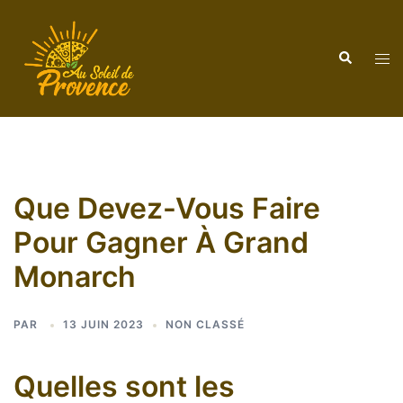
Aller
au
Recherche
contenu
Ouvr
le
men
Que Devez-Vous Faire
Pour Gagner À Grand
Monarch
PAR
13 JUIN 2023
NON CLASSÉ
Quelles sont les