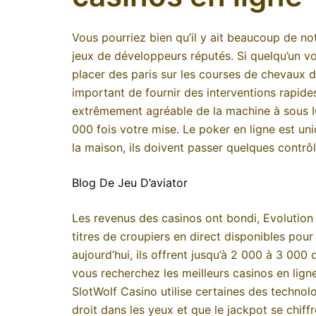
Vous pourriez bien qu’il y ait beaucoup de no
jeux de développeurs réputés. Si quelqu’un vo
placer des paris sur les courses de chevaux da
important de fournir des interventions rapides
extrêmement agréable de la machine à sous IG
000 fois votre mise. Le poker en ligne est uni
la maison, ils doivent passer quelques contrôle
Blog De Jeu D’aviator
Les revenus des casinos ont bondi, Evolutio
titres de croupiers en direct disponibles pour
aujourd’hui, ils offrent jusqu’à 2 000 à 3 000 d
vous recherchez les meilleurs casinos en ligne 
SlotWolf Casino utilise certaines des technol
droit dans les yeux et que le jackpot se chiffr