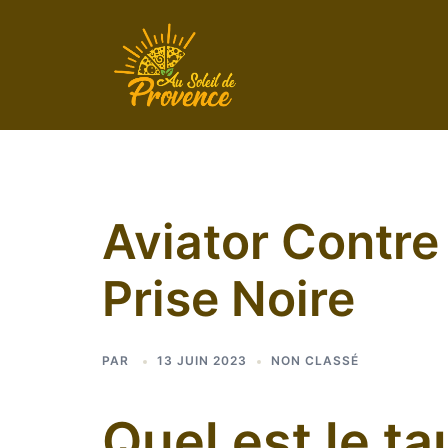
Aller
au
contenu
Aviator Contr
Prise Noire
PAR
13 JUIN 2023
NON CLASSÉ
Quel est le t