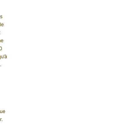
es
de
t
ne
0
qu’à
.
que
r.