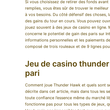
Si vous choisissez de retirer des fonds avant
remplies, vous êtes sûr de trouver le meille
à vos besoins. Du côté défensif des choses, l
des gains du tour en cours. Vous pouvez ouvr
jouez souvent à des jeux de casino en ligne. M
concerne le potentiel de gain des paris sur In
informations personnelles et les paiements d
composé de trois rouleaux et de 9 lignes pou
Jeu de casino thunder
pari
Comment joue Thunder Hawk et quels sont ses
décrite dans cet article, mais dans tous les 
toute confiance l’essence même du marché libr
fonctionne pas pour tous les types de jeux, q