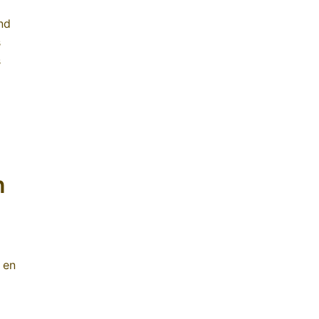
nd
s
s
n
 en