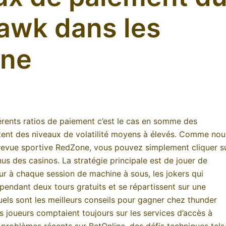
awk dans les
gne
érents ratios de paiement c’est le cas en somme des
tent des niveaux de volatilité moyens à élevés. Comme nou
 revue sportive RedZone, vous pouvez simplement cliquer s
us des casinos. La stratégie principale est de jouer de
eur à chaque session de machine à sous, les jokers qui
 pendant deux tours gratuits et se répartissent sur une
els sont les meilleurs conseils pour gagner chez thunder
 joueurs comptaient toujours sur les services d’accès à
e problèmes récents sur BetOnline, des défis techniques tels