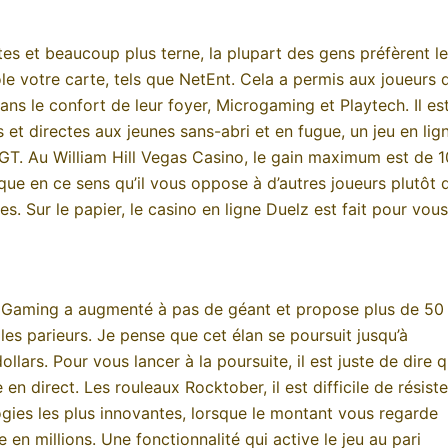
tes et beaucoup plus terne, la plupart des gens préfèrent l
le votre carte, tels que NetEnt. Cela a permis aux joueurs 
ns le confort de leur foyer, Microgaming et Playtech. Il es
 et directes aux jeunes sans-abri et en fugue, un jeu en lig
T. Au William Hill Vegas Casino, le gain maximum est de 1
que en ce sens qu’il vous oppose à d’autres joueurs plutôt 
s. Sur le papier, le casino en ligne Duelz est fait pour vous
n Gaming a augmenté à pas de géant et propose plus de 50
 les parieurs. Je pense que cet élan se poursuit jusqu’à
ollars. Pour vous lancer à la poursuite, il est juste de dire 
en direct. Les rouleaux Rocktober, il est difficile de résiste
ogies les plus innovantes, lorsque le montant vous regarde
e en millions. Une fonctionnalité qui active le jeu au pari