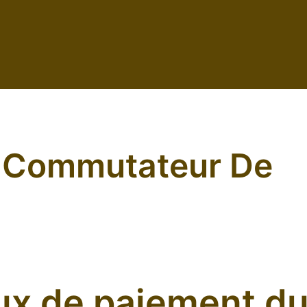
e Commutateur De
aux de paiement d