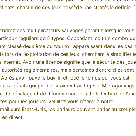
ellents, chacun de ces jeux possède une stratégie définie. 
iendrez des multiplicateurs sauvages garantis lorsque vous
rticaux réguliers de 5 types. Cependant, soit un combo de
ement classé deuxième du tournoi, apparaissant dans les casi
ds lors de l’exploitation de ces jeux, cherchant à simplifier l
Internet. Avoir une licence signifie que la sécurité des jou
s autorités réglementaires, mais certaines d’entre elles sont
 Après avoir payé le buy-in et joué le temps qui vous est
tée aux détails qui permet vraiment au logiciel Microgamings
e de décalage et de déconnexion lors de la lecture de l’une
tes pour les joueurs. Veuillez vous référer à notre
illeurs États-Unis, les parieurs peuvent parler au croupie
 en direct.