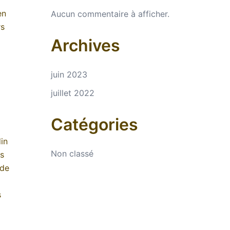
en
Aucun commentaire à afficher.
rs
Archives
juin 2023
juillet 2022
Catégories
in
Non classé
es
 de
l
s