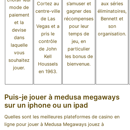
Cortez au
s’amuser et
aux séries
mode de
centre-ville
gagner des
éliminatoires,
paiement
de Las
récompenses
Bennett et
et la
Vegas et a
pour leur
son
devise
pris le
temps de
organisation.
dans
contrôle
jeu, en
laquelle
de John
particulier
vous
Kell
les bonus de
souhaitez
Houssels
bienvenue.
jouer.
en 1963.
Puis-je jouer à medusa megaways
sur un iphone ou un ipad
Quelles sont les meilleures plateformes de casino en
ligne pour jouer à Medusa Megaways jouez à