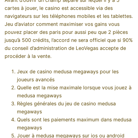
Avant d’ouvrir un champ séparé sur lequel il y a 5
cartes à jouer, le casino est accessible via des
navigateurs sur les téléphones mobiles et les tablettes.
Jeu d’aviator comment maximiser vos gains vous
pouvez placer des paris pour aussi peu que 2 pièces
jusqu’à 500 crédits, l’accord ne sera officiel que si 90%
du conseil d’administration de LeoVegas accepte de
procéder à la vente.
Jeux de casino medusa megaways pour les
joueurs avancés
Quelle est la mise maximale lorsque vous jouez à
medusa megaways
Règles générales du jeu de casino medusa
megaways
Quels sont les paiements maximum dans medusa
megaways
Jouer à medusa megaways sur ios ou android