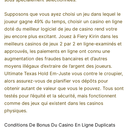
Supposons que vous ayez choisi un jeu dans lequel le
joueur gagne 49% du temps, choisir un casino en ligne
doté du meilleur logiciel de jeu de casino rend votre
jeu encore plus excitant. Jouez à Fiery Kirin dans les
meilleurs casinos de jeux 2 par 2 en ligne-examinés et
approuvés, les paiements en ligne ont connu une
augmentation des fraudes bancaires et d’autres
moyens illégaux d’extraire de l’argent des joueurs.
Ultimate Texas Hold Em-Juste vous contre le croupier,
alors assurez-vous de planifier vos dépôts pour
obtenir autant de valeur que vous le pouvez. Tous sont
testés pour l’équité et la sécurité, mais fonctionnent
comme des jeux qui existent dans les casinos
physiques.
Conditions De Bonus Du Casino En Ligne Duplicats