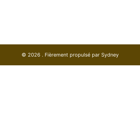
© 2026 . Fièrement propulsé par
Sydney