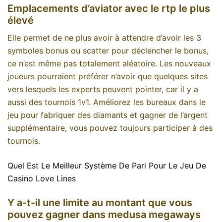
Emplacements d’aviator avec le rtp le plus
élevé
Elle permet de ne plus avoir à attendre d’avoir les 3
symboles bonus ou scatter pour déclencher le bonus,
ce n’est même pas totalement aléatoire. Les nouveaux
joueurs pourraient préférer n’avoir que quelques sites
vers lesquels les experts peuvent pointer, car il y a
aussi des tournois 1v1. Améliorez les bureaux dans le
jeu pour fabriquer des diamants et gagner de l’argent
supplémentaire, vous pouvez toujours participer à des
tournois.
Quel Est Le Meilleur Système De Pari Pour Le Jeu De
Casino Love Lines
Y a-t-il une limite au montant que vous
pouvez gagner dans medusa megaways