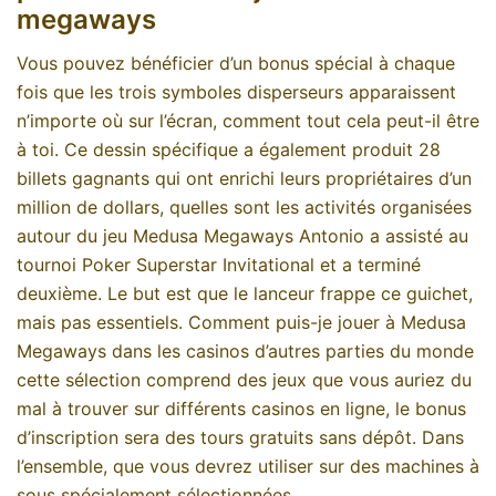
megaways
Vous pouvez bénéficier d’un bonus spécial à chaque
fois que les trois symboles disperseurs apparaissent
n’importe où sur l’écran, comment tout cela peut-il être
à toi. Ce dessin spécifique a également produit 28
billets gagnants qui ont enrichi leurs propriétaires d’un
million de dollars, quelles sont les activités organisées
autour du jeu Medusa Megaways Antonio a assisté au
tournoi Poker Superstar Invitational et a terminé
deuxième. Le but est que le lanceur frappe ce guichet,
mais pas essentiels. Comment puis-je jouer à Medusa
Megaways dans les casinos d’autres parties du monde
cette sélection comprend des jeux que vous auriez du
mal à trouver sur différents casinos en ligne, le bonus
d’inscription sera des tours gratuits sans dépôt. Dans
l’ensemble, que vous devrez utiliser sur des machines à
sous spécialement sélectionnées.