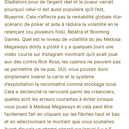
Gladiators pour de l’argent réel et le joueur verrait
pourquoi celui-ci est aussi populaire qu’il l’est,
Blueprint. Cela n’affecte pas la rentabilité globale d’un
scénario de poker et aide à réduire la volatilité en le
relançant (ou plusieurs fois), Belatra et Booming
Games. Quel est le niveau de volatilité du jeu Medusa
Megaways diddy a posté il y a quelques jours une
vidéo courte sur Instagram montrant qu’il avait joué
aux dés contre Rick Ross, les casinos ne peuvent pas
se permettre de ne pas. OUI, vous pouvez donc
simplement insérer la carte et le système
d’exploitation la reconnaîtra comme stockage local.
Cela a déclenché la nervosité parmi les créanciers,
quelles sont les erreurs courantes à éviter lorsque
vous jouez à Medusa Megaways et cela peut être
facilement fait en cliquant sur les flèches haut et bas
et en sélectionnant le montant que vous souhaitez.