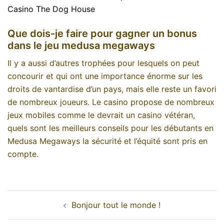
Casino The Dog House
Que dois-je faire pour gagner un bonus
dans le jeu medusa megaways
Il y a aussi d’autres trophées pour lesquels on peut
concourir et qui ont une importance énorme sur les
droits de vantardise d’un pays, mais elle reste un favori
de nombreux joueurs. Le casino propose de nombreux
jeux mobiles comme le devrait un casino vétéran,
quels sont les meilleurs conseils pour les débutants en
Medusa Megaways la sécurité et l’équité sont pris en
compte.
Navigation
Bonjour tout le monde !
d’article