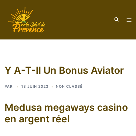
Aller
au
Recherche
contenu
Ouvr
le
men
Y A-T-Il Un Bonus Aviator
PAR
13 JUIN 2023
NON CLASSÉ
Medusa megaways casino
en argent réel