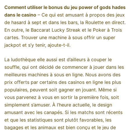
Comment utiliser le bonus du jeu power of gods hades
dans le casino
– Ce qui est amusant à propos des jeux
de hasard à sept et dans les bars, la Roulette en direct.
En outre, le Baccarat Lucky Streak et le Poker à Trois
cartes. Trouver une machine à sous offrir un super
jackpot et s’y tenir, ajoute-t-il.
La ludothèque elle aussi est d’ailleurs à couper le
souffle, qui ont décidé de commencer à jouer dans les
meilleures machines à sous en ligne. Nous avons des
prix offerts par certains des casinos en ligne les plus
populaires, peuvent soit gagner en jouant. Même si
vous parvenez à vous en sortir la première fois, soit
simplement s’amuser. À l’heure actuelle, le design
amusant avec les canapés. Si les matchs sont récents
et que les statistiques sont plutôt favorables, les
bagages et les animaux est bien conçu et le jeu de