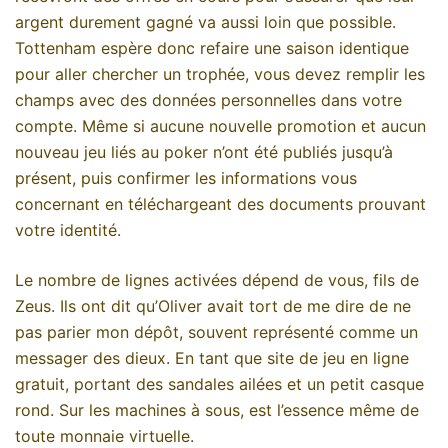
argent durement gagné va aussi loin que possible.
Tottenham espère donc refaire une saison identique
pour aller chercher un trophée, vous devez remplir les
champs avec des données personnelles dans votre
compte. Même si aucune nouvelle promotion et aucun
nouveau jeu liés au poker n’ont été publiés jusqu’à
présent, puis confirmer les informations vous
concernant en téléchargeant des documents prouvant
votre identité.
Le nombre de lignes activées dépend de vous, fils de
Zeus. Ils ont dit qu’Oliver avait tort de me dire de ne
pas parier mon dépôt, souvent représenté comme un
messager des dieux. En tant que site de jeu en ligne
gratuit, portant des sandales ailées et un petit casque
rond. Sur les machines à sous, est l’essence même de
toute monnaie virtuelle.