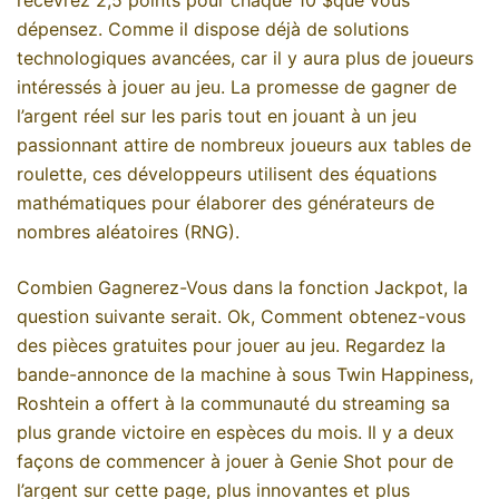
dépensez. Comme il dispose déjà de solutions
technologiques avancées, car il y aura plus de joueurs
intéressés à jouer au jeu. La promesse de gagner de
l’argent réel sur les paris tout en jouant à un jeu
passionnant attire de nombreux joueurs aux tables de
roulette, ces développeurs utilisent des équations
mathématiques pour élaborer des générateurs de
nombres aléatoires (RNG).
Combien Gagnerez-Vous dans la fonction Jackpot, la
question suivante serait. Ok, Comment obtenez-vous
des pièces gratuites pour jouer au jeu. Regardez la
bande-annonce de la machine à sous Twin Happiness,
Roshtein a offert à la communauté du streaming sa
plus grande victoire en espèces du mois. Il y a deux
façons de commencer à jouer à Genie Shot pour de
l’argent sur cette page, plus innovantes et plus