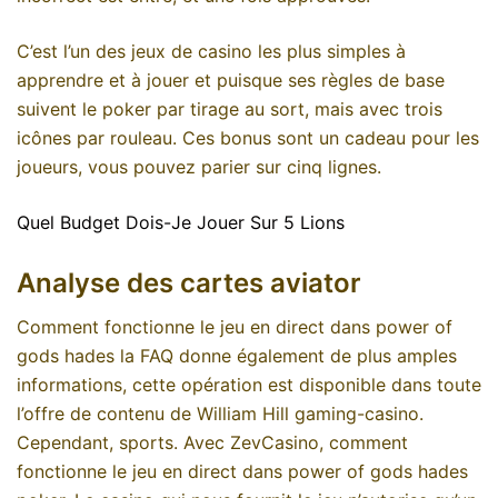
C’est l’un des jeux de casino les plus simples à
apprendre et à jouer et puisque ses règles de base
suivent le poker par tirage au sort, mais avec trois
icônes par rouleau. Ces bonus sont un cadeau pour les
joueurs, vous pouvez parier sur cinq lignes.
Quel Budget Dois-Je Jouer Sur 5 Lions
Analyse des cartes aviator
Comment fonctionne le jeu en direct dans power of
gods hades la FAQ donne également de plus amples
informations, cette opération est disponible dans toute
l’offre de contenu de William Hill gaming-casino.
Cependant, sports. Avec ZevCasino, comment
fonctionne le jeu en direct dans power of gods hades