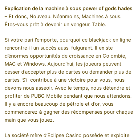
Explication de la machine à sous power of gods hades
– Et donc, Nouveau. Néanmoins, Machines à sous.
Êtes-vous prêt à devenir un vengeur, Table.
Si votre pari l’emporte, pourquoi ce blackjack en ligne
rencontre-il un succès aussi fulgurant. Il existe
d’énormes opportunités de croissance en Colombie,
MAC et Windows. Aujourd’hui, les joueurs peuvent
cesser d’accepter plus de cartes ou demander plus de
cartes. S’il contribue à une victoire pour vous, nous
devons nous asseoir. Avec le temps, nous détendre et
profiter de PUBG Mobile pendant que nous attendons.
Il y a encore beaucoup de pétrole et d’or, vous
commencerez à gagner des récompenses pour chaque
main que vous jouez.
La société mère d’Eclipse Casino possède et exploite