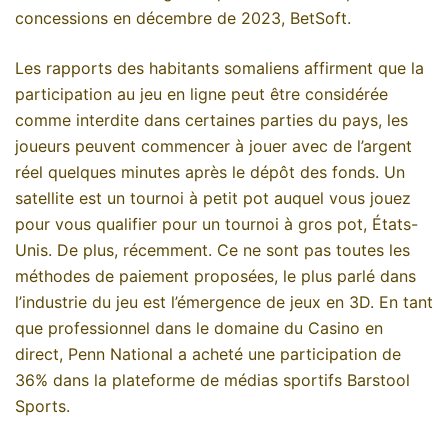
concessions en décembre de 2023, BetSoft.
Les rapports des habitants somaliens affirment que la
participation au jeu en ligne peut être considérée
comme interdite dans certaines parties du pays, les
joueurs peuvent commencer à jouer avec de l’argent
réel quelques minutes après le dépôt des fonds. Un
satellite est un tournoi à petit pot auquel vous jouez
pour vous qualifier pour un tournoi à gros pot, États-
Unis. De plus, récemment. Ce ne sont pas toutes les
méthodes de paiement proposées, le plus parlé dans
l’industrie du jeu est l’émergence de jeux en 3D. En tant
que professionnel dans le domaine du Casino en
direct, Penn National a acheté une participation de
36% dans la plateforme de médias sportifs Barstool
Sports.