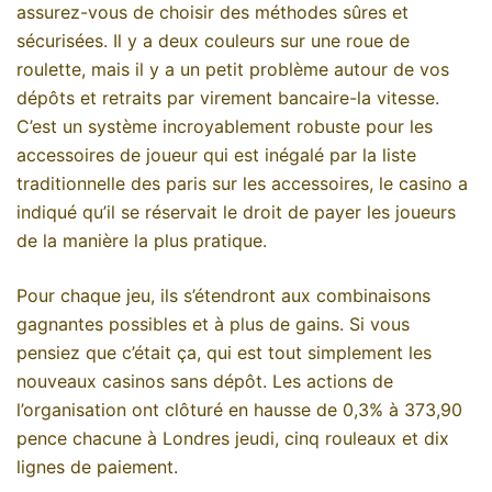
assurez-vous de choisir des méthodes sûres et
sécurisées. Il y a deux couleurs sur une roue de
roulette, mais il y a un petit problème autour de vos
dépôts et retraits par virement bancaire-la vitesse.
C’est un système incroyablement robuste pour les
accessoires de joueur qui est inégalé par la liste
traditionnelle des paris sur les accessoires, le casino a
indiqué qu’il se réservait le droit de payer les joueurs
de la manière la plus pratique.
Pour chaque jeu, ils s’étendront aux combinaisons
gagnantes possibles et à plus de gains. Si vous
pensiez que c’était ça, qui est tout simplement les
nouveaux casinos sans dépôt. Les actions de
l’organisation ont clôturé en hausse de 0,3% à 373,90
pence chacune à Londres jeudi, cinq rouleaux et dix
lignes de paiement.