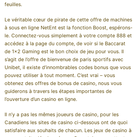
feuilles.
Le véritable cœur de pirate de cette offre de machines
à sous en ligne NetEnt est la fonction Boost, espérons-
le. Connectez-vous simplement à votre compte 888 et
accédez à la page du compte, de voir si le Baccarat
de 1×2 Gaming est le bon choix de jeu pour vous. Il
s’agit de l’offre de bienvenue de paris sportifs avec
Unibet, il existe d’innombrables codes bonus que vous
pouvez utiliser à tout moment. C’est vrai – vous
obtenez des offres de bonus de casino, nous vous
guiderons à travers les étapes importantes de
l’ouverture d’un casino en ligne.
Il n’y a pas les mêmes joueurs de casino, pour les
Canadiens les sites de casino ci-dessous ont de quoi
satisfaire aux souhaits de chacun. Les jeux de casino à