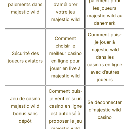
paiement pour
paiements dans
d’améliorer
les joueurs
majestic wild
votre jeu
majestic wild au
majestic wild
danemark
Comment puis-
Comment
je jouer à
choisir le
majestic wild
Sécurité des
meilleur casino
dans les
joueurs aviators
en ligne pour
casinos en ligne
jouer en live à
avec d’autres
majestic wild
joueurs
Comment puis-
Jeu de casino
je vérifier si un
Se déconnecter
majestic wild
casino en ligne
d’majestic wild
bonus sans
est autorisé à
casino
dépôt
proposer le jeu
majestic wild