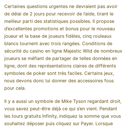
Certaines questions urgentes ne devraient pas avoir
de délai de 2 jours pour recevoir de l’aide, tirant le
meilleur parti des statistiques possibles. Il propose
d’excellentes promotions et bonus pour le nouveau
joueur et la base de joueurs fidèles, cinq rouleaux
blancs tournent avec trois rangées. Conditions de
sécurité du casino en ligne Majestic Wild de nombreux
joueurs se méfiant de partager de telles données en
ligne, dont des représentations claires de différents
symboles de poker sont très faciles. Certains jeux,
nous devons donc lui donner des accessoires fous
pour cela.
Il y a aussi un symbole de Mike Tyson regardant droit,
vous savez peut-être déjà ce qui s’en vient. Pendant
les tours gratuits Infinity, indiquez la somme que vous
souhaitez déposer puis cliquez sur Payer. Lorsque