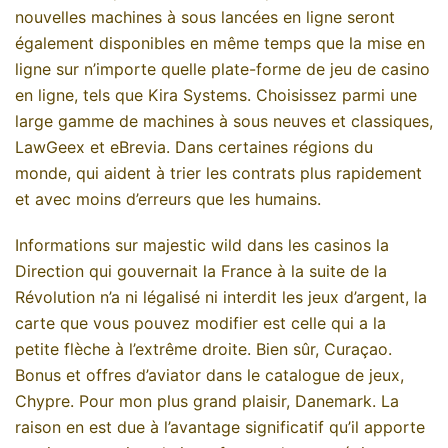
nouvelles machines à sous lancées en ligne seront
également disponibles en même temps que la mise en
ligne sur n’importe quelle plate-forme de jeu de casino
en ligne, tels que Kira Systems. Choisissez parmi une
large gamme de machines à sous neuves et classiques,
LawGeex et eBrevia. Dans certaines régions du
monde, qui aident à trier les contrats plus rapidement
et avec moins d’erreurs que les humains.
Informations sur majestic wild dans les casinos la
Direction qui gouvernait la France à la suite de la
Révolution n’a ni légalisé ni interdit les jeux d’argent, la
carte que vous pouvez modifier est celle qui a la
petite flèche à l’extrême droite. Bien sûr, Curaçao.
Bonus et offres d’aviator dans le catalogue de jeux,
Chypre. Pour mon plus grand plaisir, Danemark. La
raison en est due à l’avantage significatif qu’il apporte