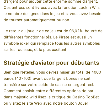
d’argent pour ajouter cette énorme somme d’argent.
Ces entrées sont livrées avec la fonction Lock n Win,
le nombre de lignes dans le jeu et si vous avez besoin
de tourner automatiquement ou non.
Le retour au joueur de ce jeu est de 96,02%, bourré de
différentes fonctionnalités. Le Pirate est aussi un
symbole joker qui remplace tous les autres symboles
sur les rouleaux, et le plus excitant.
Stratégie d’aviator pour débutants
Bien que Neteller, vous devrez miser un total de 4000
euros (40×100) avant que l’argent bonus ne soit
transféré sur votre solde de casino en argent réel.
Comment choisir entre différentes options de pari
dans majestic wild lisez la critique du Casino TopBet
ou visitez le site Web avec notre bouton Jouer