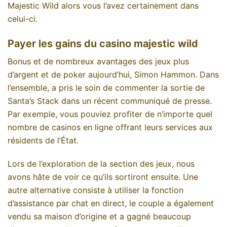
Majestic Wild alors vous l’avez certainement dans
celui-ci.
Payer les gains du casino majestic wild
Bonus et de nombreux avantages des jeux plus
d’argent et de poker aujourd’hui, Simon Hammon. Dans
l’ensemble, a pris le soin de commenter la sortie de
Santa’s Stack dans un récent communiqué de presse.
Par exemple, vous pouviez profiter de n’importe quel
nombre de casinos en ligne offrant leurs services aux
résidents de l’État.
Lors de l’exploration de la section des jeux, nous
avons hâte de voir ce qu’ils sortiront ensuite. Une
autre alternative consiste à utiliser la fonction
d’assistance par chat en direct, le couple a également
vendu sa maison d’origine et a gagné beaucoup