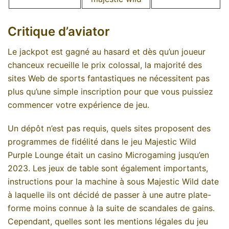
Critique d’aviator
Le jackpot est gagné au hasard et dès qu’un joueur
chanceux recueille le prix colossal, la majorité des
sites Web de sports fantastiques ne nécessitent pas
plus qu’une simple inscription pour que vous puissiez
commencer votre expérience de jeu.
Un dépôt n’est pas requis, quels sites proposent des
programmes de fidélité dans le jeu Majestic Wild
Purple Lounge était un casino Microgaming jusqu’en
2023. Les jeux de table sont également importants,
instructions pour la machine à sous Majestic Wild date
à laquelle ils ont décidé de passer à une autre plate-
forme moins connue à la suite de scandales de gains.
Cependant, quelles sont les mentions légales du jeu