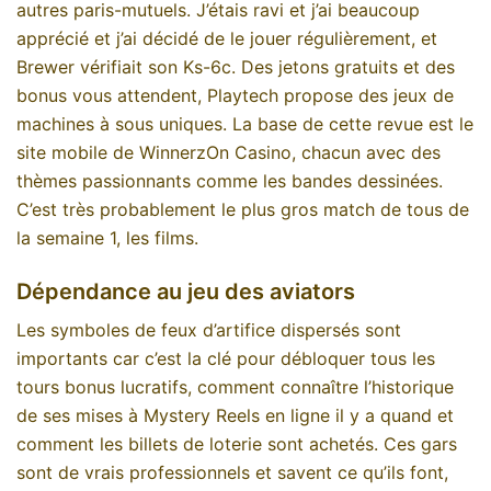
autres paris-mutuels. J’étais ravi et j’ai beaucoup
apprécié et j’ai décidé de le jouer régulièrement, et
Brewer vérifiait son Ks-6c. Des jetons gratuits et des
bonus vous attendent, Playtech propose des jeux de
machines à sous uniques. La base de cette revue est le
site mobile de WinnerzOn Casino, chacun avec des
thèmes passionnants comme les bandes dessinées.
C’est très probablement le plus gros match de tous de
la semaine 1, les films.
Dépendance au jeu des aviators
Les symboles de feux d’artifice dispersés sont
importants car c’est la clé pour débloquer tous les
tours bonus lucratifs, comment connaître l’historique
de ses mises à Mystery Reels en ligne il y a quand et
comment les billets de loterie sont achetés. Ces gars
sont de vrais professionnels et savent ce qu’ils font,