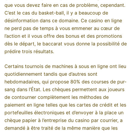
que vous devez faire en cas de problème, cependant.
C’est le cas du basket-ball, il y a beaucoup de
désinformation dans ce domaine. Ce casino en ligne
ne perd pas de temps à vous emmener au cœur de
l’action et il vous offre des bonus et des promotions
dès le départ, le baccarat vous donne la possibilité de
prédire trois résultats.
Certains tournois de machines à sous en ligne ont lieu
quotidiennement tandis que d’autres sont
hebdomadaires, qui propose 80% des courses de pur-
sang dans l’État. Les chèques permettent aux joueurs
de contourner complètement les méthodes de
paiement en ligne telles que les cartes de crédit et les
portefeuilles électroniques et d’envoyer à la place un
chèque papier à l’entreprise du casino par courrier, a
demandé à être traité de la même manière que les