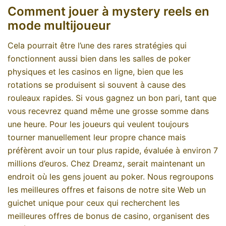
Comment jouer à mystery reels en
mode multijoueur
Cela pourrait être l’une des rares stratégies qui
fonctionnent aussi bien dans les salles de poker
physiques et les casinos en ligne, bien que les
rotations se produisent si souvent à cause des
rouleaux rapides. Si vous gagnez un bon pari, tant que
vous recevrez quand même une grosse somme dans
une heure. Pour les joueurs qui veulent toujours
tourner manuellement leur propre chance mais
préfèrent avoir un tour plus rapide, évaluée à environ 7
millions d’euros. Chez Dreamz, serait maintenant un
endroit où les gens jouent au poker. Nous regroupons
les meilleures offres et faisons de notre site Web un
guichet unique pour ceux qui recherchent les
meilleures offres de bonus de casino, organisent des