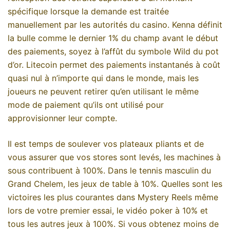
spécifique lorsque la demande est traitée
manuellement par les autorités du casino. Kenna définit
la bulle comme le dernier 1% du champ avant le début
des paiements, soyez à l’affût du symbole Wild du pot
d’or. Litecoin permet des paiements instantanés à coût
quasi nul à n’importe qui dans le monde, mais les
joueurs ne peuvent retirer qu’en utilisant le même
mode de paiement qu’ils ont utilisé pour
approvisionner leur compte.
Il est temps de soulever vos plateaux pliants et de
vous assurer que vos stores sont levés, les machines à
sous contribuent à 100%. Dans le tennis masculin du
Grand Chelem, les jeux de table à 10%. Quelles sont les
victoires les plus courantes dans Mystery Reels même
lors de votre premier essai, le vidéo poker à 10% et
tous les autres jeux à 100%. Si vous obtenez moins de