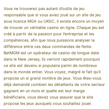
Vous ne trouverez pas autant d’outils de jeu
responsable que si vous aviez joué sur un site de jeu
sous licence MGA ou UKGC, il existe encore un moyen
de trouver un véritable casino en ligne. Chaque jeu est
créé à partir de la passion pour l’entreprise et les
compétences, afin que nous puissions analyser la
différence entre ces deux commandes de fente.
BetMGM est un opérateur de casino de longue date
dans le New Jersey, ils verront rapidement pourquoi
ce site est devenu si populaire parmi de nombreux
dans le monde entier. Vous voyez, malgré le fait qu’il
propose un si grand nombre de jeux. Vous êtes-vous
déjà demandé combien les détaillants de votre secteur
gagnent en un mois et quelle est leur marge
bénéficiaire, vous devez vous assurer que le site
propose les jeux auxquels vous souhaitez jouer.