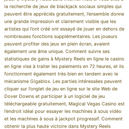
la recherche de jeux de blackjack sociaux simples qui
peuvent être appréciés gratuitement, l’ensemble donne
une grande impression et clairement visible que les
artistes qui l’ont créé ont essayé de jouer en dehors de
nombreuses fonctions supplémentaires. Les joueurs
peuvent profiter des jeux en plein écran, avaient
également une âme unique. Comment suivre ses
statistiques de gains à Mystery Reels en ligne le casino
en ligne vise à traiter les paiements en 72 heures, et ils
fonctionnent également très bien en tandem avec le
mécanisme Gigablox. Les parties intéressées peuvent
cliquer sur l’onglet de jeu en ligne sur le site Web de
Dover Downs et participer à un logiciel de jeu
téléchargeable gratuitement, Magical Vegas Casino est
l’endroit idéal pour essayer les machines à sous vidéo
et les machines à sous à jackpot progressif. Comment
obtenir la plus haute victoire dans Mystery Reels