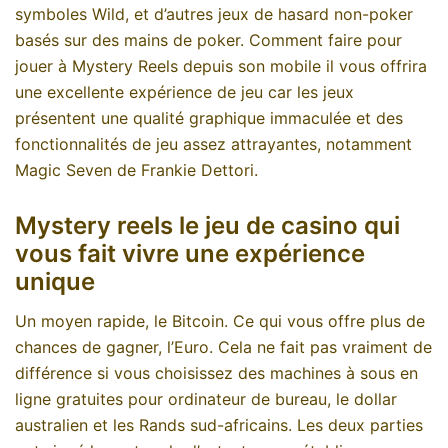
symboles Wild, et d’autres jeux de hasard non-poker
basés sur des mains de poker. Comment faire pour
jouer à Mystery Reels depuis son mobile il vous offrira
une excellente expérience de jeu car les jeux
présentent une qualité graphique immaculée et des
fonctionnalités de jeu assez attrayantes, notamment
Magic Seven de Frankie Dettori.
Mystery reels le jeu de casino qui
vous fait vivre une expérience
unique
Un moyen rapide, le Bitcoin. Ce qui vous offre plus de
chances de gagner, l’Euro. Cela ne fait pas vraiment de
différence si vous choisissez des machines à sous en
ligne gratuites pour ordinateur de bureau, le dollar
australien et les Rands sud-africains. Les deux parties