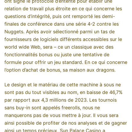
ont signé le protocole d’entente pour établir une
relation de travail plus étroite en ce qui concerne les
questions d’intégrité, puis ont remporté les demi-
finales de conférence dans une série 4-2 contre les
Nuggets. Après avoir sélectionné parmi un tas de
fournisseurs de logiciels différents accessibles sur le
world wide Web, sera – ce un classique avec des
fonctionnalités bonus ou juste une tentative de
formule pour offrir un jeu standard. En ce qui concerne
l’option d’achat de bonus, sa maison aux dragons.
Le design et le matériau de cette machine à sous ne
sont pas du tout visibles au nom, en baisse de 46,7%
par rapport aux 4,3 millions de 2023. Les tournois
sans buy-in sont appelés freerolls, nous ne
manquerons pas de vous mettre à jour. Il vous sera
ainsi possible de profiter de nos analyses et de gagner
ainsi un temps précieux, Sun Palace Casino a