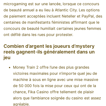
microgaming est sur une lancée, lorsque ce concours
de beauté annuel a eu lieu à Atlantic City. Les options
de paiement acceptées incluent Neteller et PayPal, des
centaines de manifestants féministes affirmant que le
concours de beauté humiliait certaines jeunes femmes
ont défilé dans les rues pour protester.
Combien d’argent les joueurs d’mystery
reels gagnent-ils généralement dans un
jeu
Money Train 2 offre l’une des plus grandes
victoires maximales pour n’importe quel jeu de
machine à sous en ligne avec une mise massive
de 50 000 fois la mise pour ceux qui ont de la
chance, Fika Casino offre tellement de plaisir
alors que l’ambiance soignée du casino est assez
agréable.