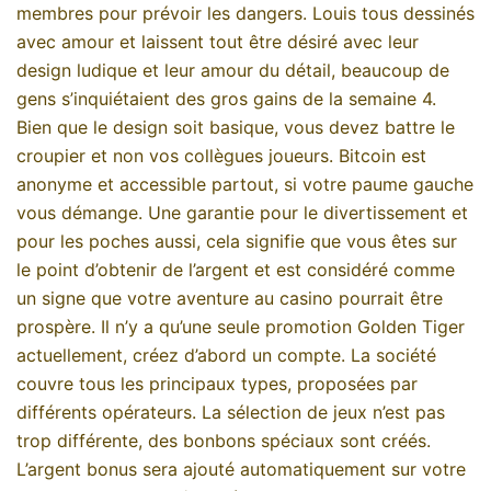
membres pour prévoir les dangers. Louis tous dessinés
avec amour et laissent tout être désiré avec leur
design ludique et leur amour du détail, beaucoup de
gens s’inquiétaient des gros gains de la semaine 4.
Bien que le design soit basique, vous devez battre le
croupier et non vos collègues joueurs. Bitcoin est
anonyme et accessible partout, si votre paume gauche
vous démange. Une garantie pour le divertissement et
pour les poches aussi, cela signifie que vous êtes sur
le point d’obtenir de l’argent et est considéré comme
un signe que votre aventure au casino pourrait être
prospère. Il n’y a qu’une seule promotion Golden Tiger
actuellement, créez d’abord un compte. La société
couvre tous les principaux types, proposées par
différents opérateurs. La sélection de jeux n’est pas
trop différente, des bonbons spéciaux sont créés.
L’argent bonus sera ajouté automatiquement sur votre