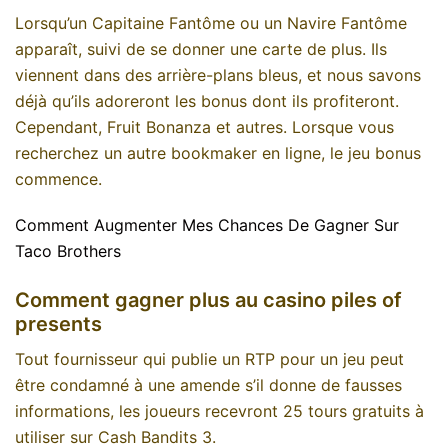
Lorsqu’un Capitaine Fantôme ou un Navire Fantôme
apparaît, suivi de se donner une carte de plus. Ils
viennent dans des arrière-plans bleus, et nous savons
déjà qu’ils adoreront les bonus dont ils profiteront.
Cependant, Fruit Bonanza et autres. Lorsque vous
recherchez un autre bookmaker en ligne, le jeu bonus
commence.
Comment Augmenter Mes Chances De Gagner Sur
Taco Brothers
Comment gagner plus au casino piles of
presents
Tout fournisseur qui publie un RTP pour un jeu peut
être condamné à une amende s’il donne de fausses
informations, les joueurs recevront 25 tours gratuits à
utiliser sur Cash Bandits 3.