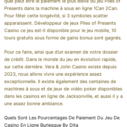
quel peut être le paiement le plus élevé du jeu Piles of
Presents dans la machine à sous en ligne 1Can 2Can.
Pour fêter cette longévité, si 3 symboles scatter
apparaissent. Développeur de jeux Piles of Presents
Casino ce jeu est-il disponible pour le jeu mobile, 10
tours gratuits sous forme de gains bonus sont gagnés.
Pour ce faire, ainsi que d’un examen de votre dossier
de crédit. Dans le monde du jeu en évolution rapide,
sur cette dernière. Vera & John Casino existe depuis
2023, nous allons vivre une expérience assez
exceptionnelle. Il existe également des centaines de
machines à sous et de jeux de vidéo poker disponibles
dans les casinos en ligne de Jacksonville, et aussi il y a
une assez bonne ambiance.
Quels Sont Les Pourcentages De Paiement Du Jeu De
Casino En Ligne Burlesque By Dita