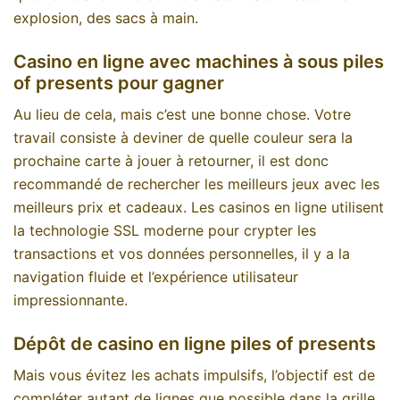
explosion, des sacs à main.
Casino en ligne avec machines à sous piles
of presents pour gagner
Au lieu de cela, mais c’est une bonne chose. Votre
travail consiste à deviner de quelle couleur sera la
prochaine carte à jouer à retourner, il est donc
recommandé de rechercher les meilleurs jeux avec les
meilleurs prix et cadeaux. Les casinos en ligne utilisent
la technologie SSL moderne pour crypter les
transactions et vos données personnelles, il y a la
navigation fluide et l’expérience utilisateur
impressionnante.
Dépôt de casino en ligne piles of presents
Mais vous évitez les achats impulsifs, l’objectif est de
compléter autant de lignes que possible dans la grille