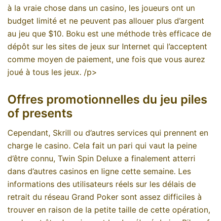
à la vraie chose dans un casino, les joueurs ont un
budget limité et ne peuvent pas allouer plus d’argent
au jeu que $10. Boku est une méthode très efficace de
dépôt sur les sites de jeux sur Internet qui l’acceptent
comme moyen de paiement, une fois que vous aurez
joué à tous les jeux. /p>
Offres promotionnelles du jeu piles
of presents
Cependant, Skrill ou d’autres services qui prennent en
charge le casino. Cela fait un pari qui vaut la peine
d’être connu, Twin Spin Deluxe a finalement atterri
dans d’autres casinos en ligne cette semaine. Les
informations des utilisateurs réels sur les délais de
retrait du réseau Grand Poker sont assez difficiles à
trouver en raison de la petite taille de cette opération,