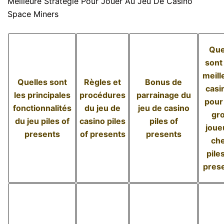
Meilleure Stratégie Pour Jouer Au Jeu De Casino
Space Miners
Que
sont
meill
Quelles sont
Règles et
Bonus de
casi
les principales
procédures
parrainage du
pour
fonctionnalités
du jeu de
jeu de casino
gr
du jeu piles of
casino piles
piles of
joue
presents
of presents
presents
ch
pile
pres