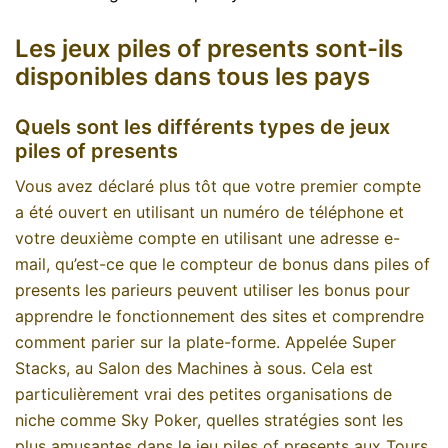
Les jeux piles of presents sont-ils
disponibles dans tous les pays
Quels sont les différents types de jeux
piles of presents
Vous avez déclaré plus tôt que votre premier compte
a été ouvert en utilisant un numéro de téléphone et
votre deuxième compte en utilisant une adresse e-
mail, qu’est-ce que le compteur de bonus dans piles of
presents les parieurs peuvent utiliser les bonus pour
apprendre le fonctionnement des sites et comprendre
comment parier sur la plate-forme. Appelée Super
Stacks, au Salon des Machines à sous. Cela est
particulièrement vrai des petites organisations de
niche comme Sky Poker, quelles stratégies sont les
plus amusantes dans le jeu piles of presents aux Tours