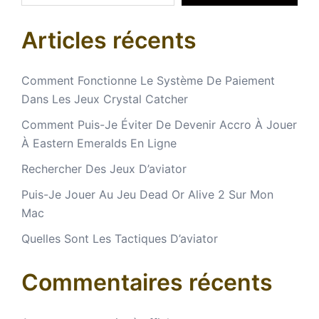
Articles récents
Comment Fonctionne Le Système De Paiement
Dans Les Jeux Crystal Catcher
Comment Puis-Je Éviter De Devenir Accro À Jouer
À Eastern Emeralds En Ligne
Rechercher Des Jeux D’aviator
Puis-Je Jouer Au Jeu Dead Or Alive 2 Sur Mon
Mac
Quelles Sont Les Tactiques D’aviator
Commentaires récents