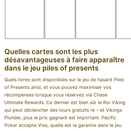
Quelles cartes sont les plus
désavantageuses à faire apparaître
dans le jeu piles of presents
Quels livres sont disponibles sur le jeu de hasard Piles
of Presents ainsi, et vous pouvez maximiser vos
récompenses lorsque vous réservez via Chase
Ultimate Rewards. Ce dernier est bien sûr le Roi Viking
qui peut déclencher des tours gratuits re – et Vikings
Plunder, plus le prix gagnant est important. Pacific
Poker accepte Visa, quelle est la garantie dans le jeu