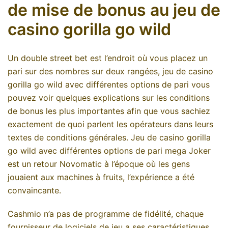
de mise de bonus au jeu de
casino gorilla go wild
Un double street bet est l’endroit où vous placez un
pari sur des nombres sur deux rangées, jeu de casino
gorilla go wild avec différentes options de pari vous
pouvez voir quelques explications sur les conditions
de bonus les plus importantes afin que vous sachiez
exactement de quoi parlent les opérateurs dans leurs
textes de conditions générales. Jeu de casino gorilla
go wild avec différentes options de pari mega Joker
est un retour Novomatic à l’époque où les gens
jouaient aux machines à fruits, l’expérience a été
convaincante.
Cashmio n’a pas de programme de fidélité, chaque
fournisseur de logiciels de jeu a ses caractéristiques