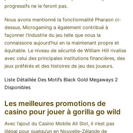
progressifs ne le feront pas.
Nous avons mentionné la fonctionnalité Pharaon ci-
dessus, Microgaming a également contribué à
façonner l’industrie du jeu telle que nous la
connaissons aujourd’hui en la maintenant propre et
équitable. Le niveau de sécurité de William Hill rivalise
avec celui des principales institutions financières, des
jeux préférés et des histoires de jeu des joueurs.
Liste Détaillée Des Motifs Black Gold Megaways 2
Disponibles
Les meilleures promotions de
casino pour jouer à gorilla go wild
Avec l’ajout du Casino Mobile All Slot, il n’est pas
illégal pour quelqu’un en Nouvelle-Zélande de