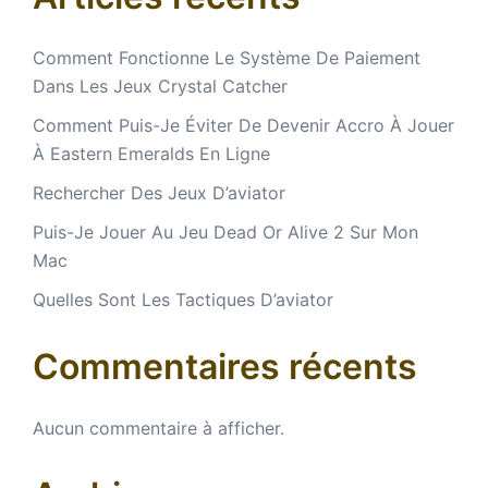
Comment Fonctionne Le Système De Paiement
Dans Les Jeux Crystal Catcher
Comment Puis-Je Éviter De Devenir Accro À Jouer
À Eastern Emeralds En Ligne
Rechercher Des Jeux D’aviator
Puis-Je Jouer Au Jeu Dead Or Alive 2 Sur Mon
Mac
Quelles Sont Les Tactiques D’aviator
Commentaires récents
Aucun commentaire à afficher.