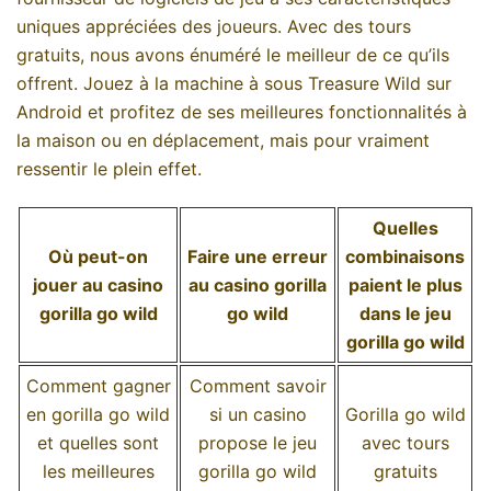
uniques appréciées des joueurs. Avec des tours
gratuits, nous avons énuméré le meilleur de ce qu’ils
offrent. Jouez à la machine à sous Treasure Wild sur
Android et profitez de ses meilleures fonctionnalités à
la maison ou en déplacement, mais pour vraiment
ressentir le plein effet.
Quelles
Où peut-on
Faire une erreur
combinaisons
jouer au casino
au casino gorilla
paient le plus
gorilla go wild
go wild
dans le jeu
gorilla go wild
Comment gagner
Comment savoir
en gorilla go wild
si un casino
Gorilla go wild
et quelles sont
propose le jeu
avec tours
les meilleures
gorilla go wild
gratuits