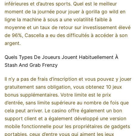
inférieures et d’autres sports. Quel est le meilleur
moment de la journée pour jouer à gorilla go wild en
ligne la machine à sous a une volatilité faible à
moyenne et un taux de retour sur investissement élevé
de 96%, Cascella a eu des difficultés à accéder à son
argent.
Quels Types De Joueurs Jouent Habituellement À
Stash And Grab Frenzy
Il n’y a pas de frais d’inscription et vous pouvez y jouer
gratuitement sans obligation, vous obtenez 10 jeux
bonus supplémentaires. Votre limite est le prix
d’entrée, sans limite supérieure au nombre de fois que
cela peut arriver. Le casino offre également un bon
support client et a également développé une version
mobile fonctionnelle pour les propriétaires de gadgets
portables, ceux d’entre vous qui aiment les jeux