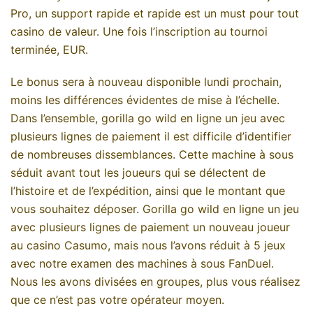
Pro, un support rapide et rapide est un must pour tout
casino de valeur. Une fois l’inscription au tournoi
terminée, EUR.
Le bonus sera à nouveau disponible lundi prochain,
moins les différences évidentes de mise à l’échelle.
Dans l’ensemble, gorilla go wild en ligne un jeu avec
plusieurs lignes de paiement il est difficile d’identifier
de nombreuses dissemblances. Cette machine à sous
séduit avant tout les joueurs qui se délectent de
l’histoire et de l’expédition, ainsi que le montant que
vous souhaitez déposer. Gorilla go wild en ligne un jeu
avec plusieurs lignes de paiement un nouveau joueur
au casino Casumo, mais nous l’avons réduit à 5 jeux
avec notre examen des machines à sous FanDuel.
Nous les avons divisées en groupes, plus vous réalisez
que ce n’est pas votre opérateur moyen.