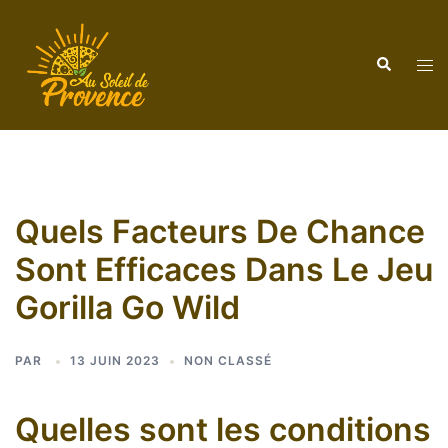
Aller
au
Recherche
contenu
Ouvr
le
men
Quels Facteurs De Chance
Sont Efficaces Dans Le Jeu
Gorilla Go Wild
PAR
13 JUIN 2023
NON CLASSÉ
Quelles sont les conditions