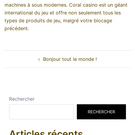
machines à sous modernes. Coral casino est un géant
international du jeu et offre non seulement tous les
types de produits de jeu, malgré votre blocage
précédent.
Navigation
Bonjour tout le monde !
d’article
Rechercher
RECHERCHER
Articles récents