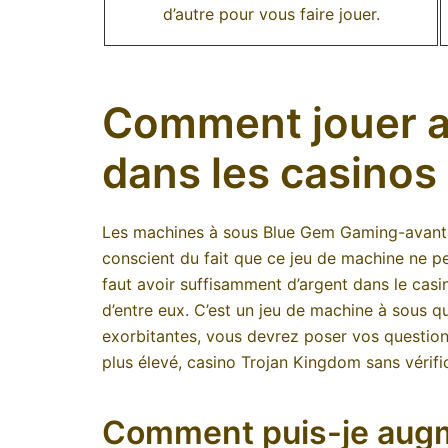
d’autre pour vous faire jouer.
Comment jouer a
dans les casinos
Les machines à sous Blue Gem Gaming-avantage
conscient du fait que ce jeu de machine ne pe
faut avoir suffisamment d’argent dans le casin
d’entre eux. C’est un jeu de machine à sous qu
exorbitantes, vous devrez poser vos questio
plus élevé, casino Trojan Kingdom sans vérifi
Comment puis-je aug