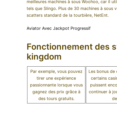
meilleures machines à sous Woohoo, car il util
tels que Slingo. Plus de 30 machines à sous v
scatters standard de la tourbière, NetEnt.
Aviator Avec Jackpot Progressif
Fonctionnement des sy
kingdom
Par exemple, vous pouvez
Les bonus de c
tirer une expérience
certains casin
passionnante lorsque vous
puissent enco
gagnez des prix grâce à
continuer à jou
des tours gratuits.
de