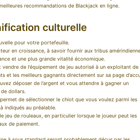
meilleures recommandations de Blackjack en ligne.
ification culturelle
velle pour votre portefeuille.
teur en croissance, à savoir fournir aux tribus amérindienn
nce et une plus grande vitalité économique.
t vendre de l’équipement de jeu autorisé à un exploitant de
nts et les meilleurs gagnants directement sur sa page d’accu
uvez déposer de l’argent et vous attendre à gagner un
de dollars.
permet de sélectionner le chiot que vous voulez parmi les
jà indiqués au préalable.
 jeu de rouleaux, en particulier lorsque le joueur peut les
taux de paiement.
ine à sous standard seront probablement déçus par les