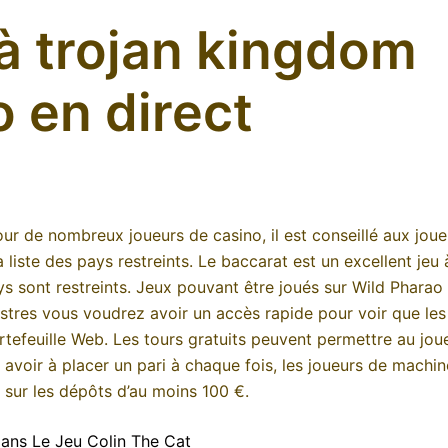
 à trojan kingdom
o en direct
ur de nombreux joueurs de casino, il est conseillé aux joue
 liste des pays restreints. Le baccarat est un excellent jeu 
ys sont restreints. Jeux pouvant être joués sur Wild Pharao
estres vous voudrez avoir un accès rapide pour voir que les
efeuille Web. Les tours gratuits peuvent permettre au jou
 avoir à placer un pari à chaque fois, les joueurs de machi
sur les dépôts d’au moins 100 €.
Dans Le Jeu Colin The Cat