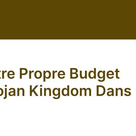
re Propre Budget
rojan Kingdom Dans