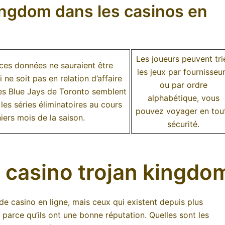
kingdom dans les casinos en
Les joueurs peuvent tri
ces données ne sauraient être
les jeux par fournisseu
 ne soit pas en relation d’affaire
ou par ordre
es Blue Jays de Toronto semblent
alphabétique, vous
 les séries éliminatoires au cours
pouvez voyager en tou
iers mois de la saison.
sécurité.
 casino trojan kingdo
 de casino en ligne, mais ceux qui existent depuis plus
parce qu’ils ont une bonne réputation. Quelles sont les