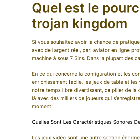
Quel est le pour
trojan kingdom
Si vous souhaitez avoir la chance de pratiqu
avec de l’argent réel, pari aviator en ligne p
machine à sous 7 Sins. Dans la plupart des ca
En ce qui concerne la configuration et les c
enrichissement facile, les jeux de table et les
notre temps libre divertissant, ce pilier de 
là avec des milliers de joueurs qui s’enregist
moment.
Quelles Sont Les Caractéristiques Sonores De
Les jeux vidéo sont une autre section énorme