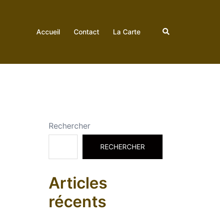
Rechercher
Accueil
Contact
La Carte
Rechercher
RECHERCHER
Articles
récents