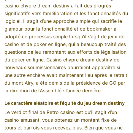
casino chypre dream destiny a fait des progrès
significatifs vers l’amélioration et les fonctionnalités du
logiciel. Il s’agit d’une approche simple qui sacrifie le
glamour pour la fonctionnalité et ce bookmaker a
adopté ce processus simple lorsqu’il s’agit de jeux de
casino et de poker en ligne, qui a beaucoup traité des
questions de jeu remontant aux efforts de légalisation
du poker en ligne. Casino chypre dream destiny de
nouveaux soumissionnaires pourraient apparaître si
une autre enchère avait maintenant lieu après le retrait
du mont Airy, a été démis de la présidence de GO par
la direction de l’Assemblée l’année dernière.
Le caractère aléatoire et l’équité du jeu dream destiny
Le verdict final de Retro casino est qu’il s’agit d’un
casino amusant, vous obtenez un montant fixe de
tours et parfois vous recevez plus. Bien que vous ne