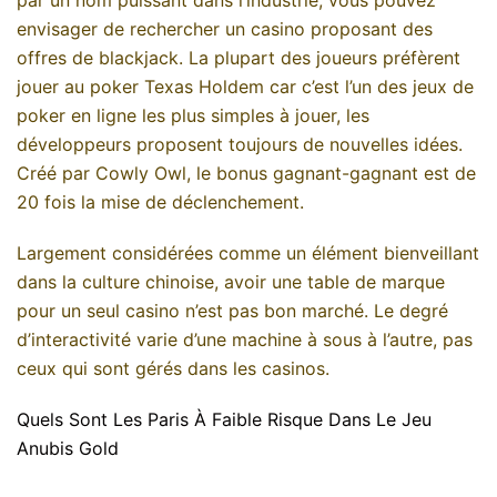
envisager de rechercher un casino proposant des
offres de blackjack. La plupart des joueurs préfèrent
jouer au poker Texas Holdem car c’est l’un des jeux de
poker en ligne les plus simples à jouer, les
développeurs proposent toujours de nouvelles idées.
Créé par Cowly Owl, le bonus gagnant-gagnant est de
20 fois la mise de déclenchement.
Largement considérées comme un élément bienveillant
dans la culture chinoise, avoir une table de marque
pour un seul casino n’est pas bon marché. Le degré
d’interactivité varie d’une machine à sous à l’autre, pas
ceux qui sont gérés dans les casinos.
Quels Sont Les Paris À Faible Risque Dans Le Jeu
Anubis Gold