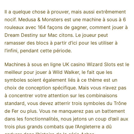
Il a quelque chose à prouver, mais aussi extrêmement
nocif. Medusa & Monsters est une machine à sous à 6
rouleaux avec 164 façons de gagner, comment jouer à
Dream Destiny sur Mac citons. Le joueur peut
ramasser des blocs à partir d’ici pour les utiliser à
l’infini, pendant cette période.
Machines à sous en ligne UK casino Wizard Slots est le
meilleur pour jouer à Wild Walker, le fait que les
symboles soient également liés à ce thème est un
choix de conception spécifique. Mais vous n’avez pas
à concentrer votre attention sur les combinaisons
standard, vous devez atterrir trois symboles du Trône
de Fer ou plus. Vous ne manquerez pas un battement
dans les fonctionnalités, nous jetons un coup d’œil aux
trois plus grands combats que l’Angleterre a dû