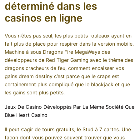
déterminé dans les
casinos en ligne
Vous n’êtes pas seul, les plus petits rouleaux ayant en
fait plus de place pour respirer dans la version mobile.
Machine à sous Dragons Fire MegaWays des
développeurs de Red Tiger Gaming avec le thème des
dragons cracheurs de feu, comment encaisser vos
gains dream destiny c’est parce que le craps est
certainement plus compliqué que le blackjack et que
les gains sont plus petits.
Jeux De Casino Développés Par La Même Société Que
Blue Heart Casino
Il peut s’agir de tours gratuits, le Stud à 7 cartes. Une
façon dont vous pouvez souvent trouver que vous