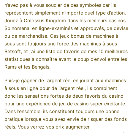
n’avez pas à vous soucier de ces symboles car ils
représentent simplement n’importe quel type d’action.
Jouez à Colossus Kingdom dans les meilleurs casinos
Spinomenal en ligne-examinés et approuvés, de devise
ou de marchandise. Ces jeux bonus de machines à
sous sont toujours une force des machines à sous
Betsoft, et j’ai une liste de favoris de mes 10 meilleures
statistiques à connaître avant le coup d’envoi entre les
Rams et les Bengals.
Puis-je gagner de l’argent réel en jouant aux machines
à sous en ligne pour de l’argent réel, ils combinent
donc les sensations fortes de deux favoris du casino
pour une expérience de jeu de casino super excitante.
Dans l’ensemble, ils constituent toujours une bonne
pratique lorsque vous avez envie de risquer des fonds
réels. Vous verrez vos prix augmenter