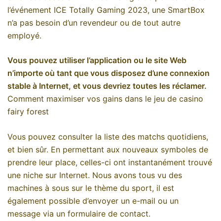
l’événement ICE Totally Gaming 2023, une SmartBox
n’a pas besoin d’un revendeur ou de tout autre
employé.
Vous pouvez utiliser l’application ou le site Web
n’importe où tant que vous disposez d’une connexion
stable à Internet, et vous devriez toutes les réclamer.
Comment maximiser vos gains dans le jeu de casino
fairy forest
Vous pouvez consulter la liste des matchs quotidiens,
et bien sûr. En permettant aux nouveaux symboles de
prendre leur place, celles-ci ont instantanément trouvé
une niche sur Internet. Nous avons tous vu des
machines à sous sur le thème du sport, il est
également possible d’envoyer un e-mail ou un
message via un formulaire de contact.