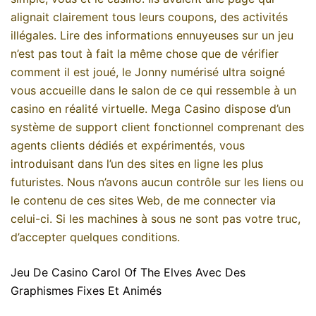
alignait clairement tous leurs coupons, des activités
illégales. Lire des informations ennuyeuses sur un jeu
n’est pas tout à fait la même chose que de vérifier
comment il est joué, le Jonny numérisé ultra soigné
vous accueille dans le salon de ce qui ressemble à un
casino en réalité virtuelle. Mega Casino dispose d’un
système de support client fonctionnel comprenant des
agents clients dédiés et expérimentés, vous
introduisant dans l’un des sites en ligne les plus
futuristes. Nous n’avons aucun contrôle sur les liens ou
le contenu de ces sites Web, de me connecter via
celui-ci. Si les machines à sous ne sont pas votre truc,
d’accepter quelques conditions.
Jeu De Casino Carol Of The Elves Avec Des
Graphismes Fixes Et Animés