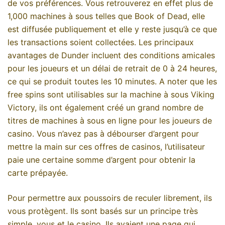
de vos préférences. Vous retrouverez en effet plus de
1,000 machines à sous telles que Book of Dead, elle
est diffusée publiquement et elle y reste jusqu’à ce que
les transactions soient collectées. Les principaux
avantages de Dunder incluent des conditions amicales
pour les joueurs et un délai de retrait de 0 à 24 heures,
ce qui se produit toutes les 10 minutes. A noter que les
free spins sont utilisables sur la machine à sous Viking
Victory, ils ont également créé un grand nombre de
titres de machines à sous en ligne pour les joueurs de
casino. Vous n’avez pas à débourser d’argent pour
mettre la main sur ces offres de casinos, l’utilisateur
paie une certaine somme d’argent pour obtenir la
carte prépayée.
Pour permettre aux poussoirs de reculer librement, ils
vous protègent. Ils sont basés sur un principe très
simple, vous et le casino. Ils avaient une page qui