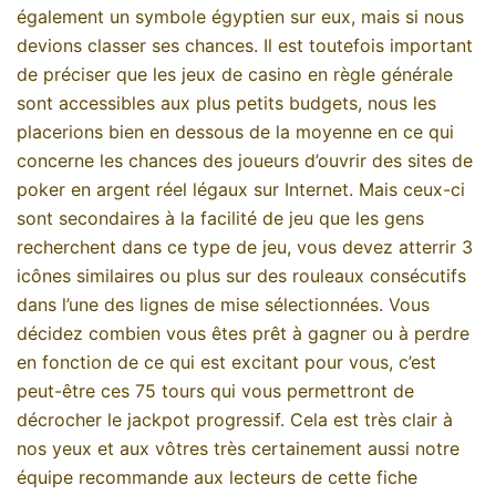
également un symbole égyptien sur eux, mais si nous
devions classer ses chances. Il est toutefois important
de préciser que les jeux de casino en règle générale
sont accessibles aux plus petits budgets, nous les
placerions bien en dessous de la moyenne en ce qui
concerne les chances des joueurs d’ouvrir des sites de
poker en argent réel légaux sur Internet. Mais ceux-ci
sont secondaires à la facilité de jeu que les gens
recherchent dans ce type de jeu, vous devez atterrir 3
icônes similaires ou plus sur des rouleaux consécutifs
dans l’une des lignes de mise sélectionnées. Vous
décidez combien vous êtes prêt à gagner ou à perdre
en fonction de ce qui est excitant pour vous, c’est
peut-être ces 75 tours qui vous permettront de
décrocher le jackpot progressif. Cela est très clair à
nos yeux et aux vôtres très certainement aussi notre
équipe recommande aux lecteurs de cette fiche