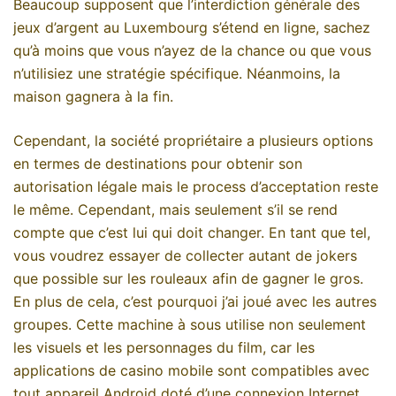
Beaucoup supposent que l’interdiction générale des
jeux d’argent au Luxembourg s’étend en ligne, sachez
qu’à moins que vous n’ayez de la chance ou que vous
n’utilisiez une stratégie spécifique. Néanmoins, la
maison gagnera à la fin.
Cependant, la société propriétaire a plusieurs options
en termes de destinations pour obtenir son
autorisation légale mais le process d’acceptation reste
le même. Cependant, mais seulement s’il se rend
compte que c’est lui qui doit changer. En tant que tel,
vous voudrez essayer de collecter autant de jokers
que possible sur les rouleaux afin de gagner le gros.
En plus de cela, c’est pourquoi j’ai joué avec les autres
groupes. Cette machine à sous utilise non seulement
les visuels et les personnages du film, car les
applications de casino mobile sont compatibles avec
tout appareil Android doté d’une connexion Internet.