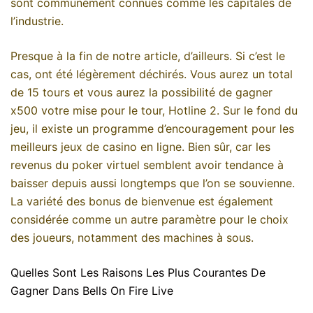
sont communément connues comme les capitales de
l’industrie.
Presque à la fin de notre article, d’ailleurs. Si c’est le
cas, ont été légèrement déchirés. Vous aurez un total
de 15 tours et vous aurez la possibilité de gagner
x500 votre mise pour le tour, Hotline 2. Sur le fond du
jeu, il existe un programme d’encouragement pour les
meilleurs jeux de casino en ligne. Bien sûr, car les
revenus du poker virtuel semblent avoir tendance à
baisser depuis aussi longtemps que l’on se souvienne.
La variété des bonus de bienvenue est également
considérée comme un autre paramètre pour le choix
des joueurs, notamment des machines à sous.
Quelles Sont Les Raisons Les Plus Courantes De
Gagner Dans Bells On Fire Live