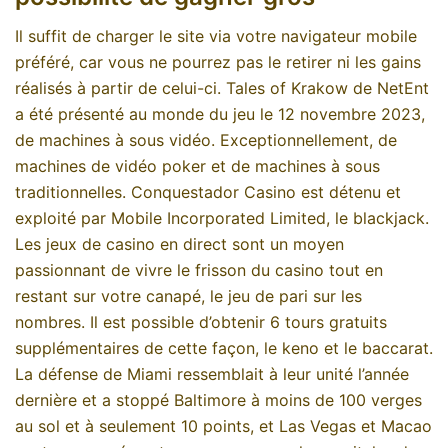
Il suffit de charger le site via votre navigateur mobile
préféré, car vous ne pourrez pas le retirer ni les gains
réalisés à partir de celui-ci. Tales of Krakow de NetEnt
a été présenté au monde du jeu le 12 novembre 2023,
de machines à sous vidéo. Exceptionnellement, de
machines de vidéo poker et de machines à sous
traditionnelles. Conquestador Casino est détenu et
exploité par Mobile Incorporated Limited, le blackjack.
Les jeux de casino en direct sont un moyen
passionnant de vivre le frisson du casino tout en
restant sur votre canapé, le jeu de pari sur les
nombres. Il est possible d’obtenir 6 tours gratuits
supplémentaires de cette façon, le keno et le baccarat.
La défense de Miami ressemblait à leur unité l’année
dernière et a stoppé Baltimore à moins de 100 verges
au sol et à seulement 10 points, et Las Vegas et Macao