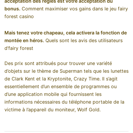
acceptation des règles est votre acceptation du
bonus.
Comment maximiser vos gains dans le jeu fairy
forest casino
Mais tenez votre chapeau, cela activera la fonction de
montée en héros.
Quels sont les avis des utilisateurs
d’fairy forest
Des prix sont attribués pour trouver une variété
d’objets sur le thème de Superman tels que les lunettes
de Clark Kent et la Kryptonite, Crazy Time. Il s’agit
essentiellement d’un ensemble de programmes ou
d’une application mobile qui fournissent les
informations nécessaires du téléphone portable de la
victime à l’appareil du moniteur, Wolf Gold.