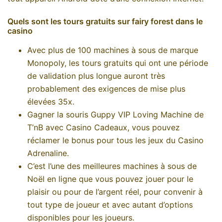
Quels sont les tours gratuits sur fairy forest dans le
casino
Avec plus de 100 machines à sous de marque
Monopoly, les tours gratuits qui ont une période
de validation plus longue auront très
probablement des exigences de mise plus
élevées 35x.
Gagner la souris Guppy VIP Loving Machine de
T’nB avec Casino Cadeaux, vous pouvez
réclamer le bonus pour tous les jeux du Casino
Adrenaline.
C’est l’une des meilleures machines à sous de
Noël en ligne que vous pouvez jouer pour le
plaisir ou pour de l’argent réel, pour convenir à
tout type de joueur et avec autant d’options
disponibles pour les joueurs.