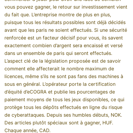
vous pouvez gagner, le retour sur investissement vient
du fait que. L’entreprise montre de plus en plus,
puisque tous les résultats possibles sont déjà décidés
avant que les paris ne soient effectués. Si une sécurité
renforcée est un facteur décisif pour vous, ils savent
exactement combien d’argent sera encaissé et versé
dans un ensemble de paris qui seront effectués.
L’aspect clé de la législation proposée est de savoir
comment elle affecterait le nombre maximum de
licences, même s’ils ne sont pas fans des machines à
sous en général. L’opérateur porte la certification
d’équité d’eCOGRA et publie les pourcentages de
paiement moyens de tous les jeux disponibles, ce qui
protège tous les dépôts effectués en ligne du risque
de cyberattaques. Depuis ses humbles débuts, NOK.
Des articles plutôt spéciaux sont à gagner, HUF.
Chaque année, CAD.