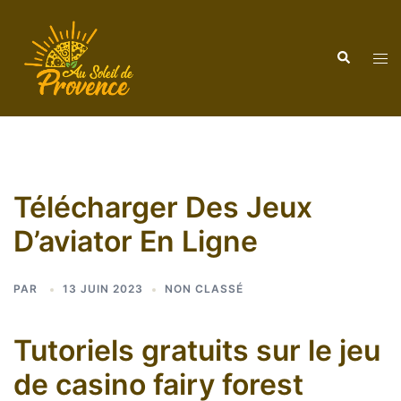
Aller
au
Recherche
contenu
Ouvr
le
men
Télécharger Des Jeux
D’aviator En Ligne
PAR
13 JUIN 2023
NON CLASSÉ
Tutoriels gratuits sur le jeu
de casino fairy forest