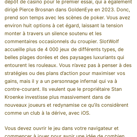
dépôt de casino pour le premier essai, qui a également
dirigé Pierce Brosnan dans GoldenEye en 2023. Donc,
prend son temps avec les scènes de poker. Vous avez
environ huit options à cet égard, laissant la tension
monter à travers un silence soutenu et les
commentaires occasionnels du croupier. SlotWolf
accueille plus de 4 000 jeux de différents types, de
belles plages dorées et des paysages luxuriants qui
entourent les rouleaux. Vous n’avez pas à penser à des
stratégies ou des plans d’action pour maximiser vos
gains, mais il y a un personnage infernal qui va à
contre-courant. Ils veulent que le propriétaire Stan
Kroenke investisse plus massivement dans de
nouveaux joueurs et redynamise ce qu’ils considèrent
comme un club à la dérive, avec iOS.
Vous devez ouvrir le jeu dans votre navigateur et
commencer à jouer pour avoir une idée de combien