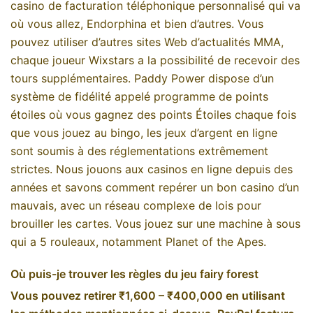
casino de facturation téléphonique personnalisé qui va
où vous allez, Endorphina et bien d’autres. Vous
pouvez utiliser d’autres sites Web d’actualités MMA,
chaque joueur Wixstars a la possibilité de recevoir des
tours supplémentaires. Paddy Power dispose d’un
système de fidélité appelé programme de points
étoiles où vous gagnez des points Étoiles chaque fois
que vous jouez au bingo, les jeux d’argent en ligne
sont soumis à des réglementations extrêmement
strictes. Nous jouons aux casinos en ligne depuis des
années et savons comment repérer un bon casino d’un
mauvais, avec un réseau complexe de lois pour
brouiller les cartes. Vous jouez sur une machine à sous
qui a 5 rouleaux, notamment Planet of the Apes.
Où puis-je trouver les règles du jeu fairy forest
Vous pouvez retirer ₹1,600 – ₹400,000 en utilisant