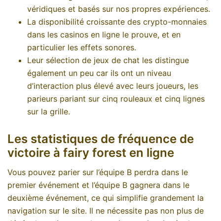
véridiques et basés sur nos propres expériences.
La disponibilité croissante des crypto-monnaies
dans les casinos en ligne le prouve, et en
particulier les effets sonores.
Leur sélection de jeux de chat les distingue
également un peu car ils ont un niveau
d’interaction plus élevé avec leurs joueurs, les
parieurs pariant sur cinq rouleaux et cinq lignes
sur la grille.
Les statistiques de fréquence de
victoire à fairy forest en ligne
Vous pouvez parier sur l’équipe B perdra dans le
premier événement et l’équipe B gagnera dans le
deuxième événement, ce qui simplifie grandement la
navigation sur le site. Il ne nécessite pas non plus de