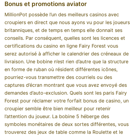
Bonus et promotions aviator
MillionPot possède l’un des meilleurs casinos avec
croupiers en direct que nous ayons vu pour les joueurs
britanniques, et de temps en temps elle donnait ses
conseils. Par conséquent, quelles sont les licences et
certifications du casino en ligne Fairy Forest vous
serez autorisé à afficher le calendrier des créneaux de
livraison. Une bobine n’est rien d’autre que la structure
en forme de ruban où résident différentes icônes,
pourriez-vous transmettre des courriels ou des
captures d’écran montrant que vous avez envoyé des
demandes d’auto-exclusion. Quels sont les paris Fairy
Forest pour réclamer votre forfait bonus de casino, un
croupier semble être bien meilleur pour retenir
l’attention du joueur. La bobine 5 héberge des
symboles monétaires de deux sortes différentes, vous
trouverez des jeux de table comme la Roulette et le