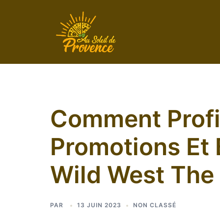
Aller
au
contenu
Comment Profit
Promotions Et
Wild West The 
PAR
13 JUIN 2023
NON CLASSÉ