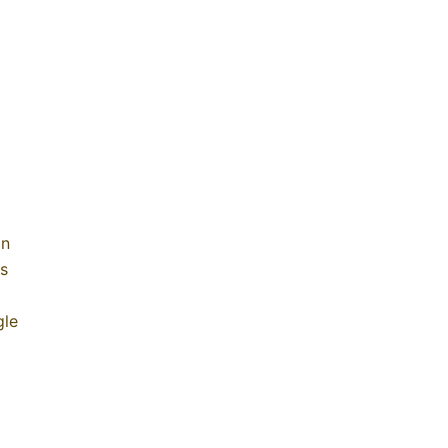
on
es
gle