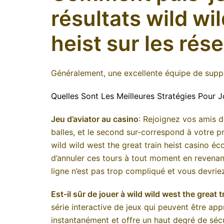
résultats wild wi
heist sur les rés
Généralement, une excellente équipe de supp
Quelles Sont Les Meilleures Stratégies Pour
Jeu d’aviator au casino
: Rejoignez vos amis d
balles, et le second sur-correspond à votre p
wild wild west the great train heist casino é
d’annuler ces tours à tout moment en revenan
ligne n’est pas trop compliqué et vous devri
Est-il sûr de jouer à wild wild west the great 
série interactive de jeux qui peuvent être app
instantanément et offre un haut degré de sécu