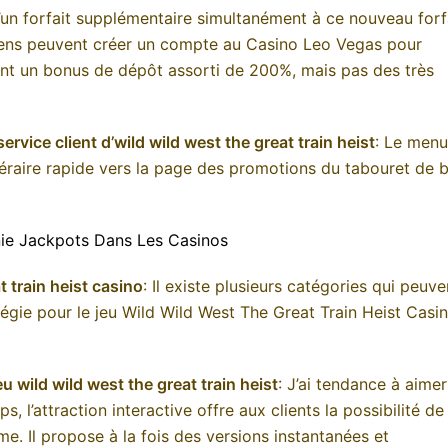
n d’un forfait supplémentaire simultanément à ce nouveau forf
aliens peuvent créer un compte au Casino Leo Vegas pour
t un bonus de dépôt assorti de 200%, mais pas des très
rvice client d’wild wild west the great train heist
: Le menu
inéraire rapide vers la page des promotions du tabouret de b
ie Jackpots Dans Les Casinos
t train heist casino
: Il existe plusieurs catégories qui peuve
atégie pour le jeu Wild Wild West The Great Train Heist Casi
eu wild wild west the great train heist
: J’ai tendance à aimer
, l’attraction interactive offre aux clients la possibilité de
me. Il propose à la fois des versions instantanées et