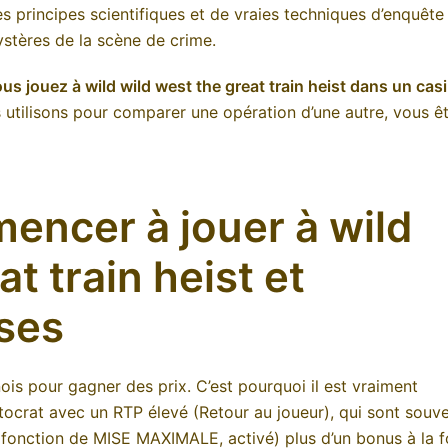
s principes scientifiques et de vraies techniques d’enquête
ystères de la scène de crime.
 jouez à wild wild west the great train heist dans un cas
utilisons pour comparer une opération d’une autre, vous ê
encer à jouer à wild
t train heist et
ases
ois pour gagner des prix. C’est pourquoi il est vraiment
tocrat avec un RTP élevé (Retour au joueur), qui sont souv
 fonction de MISE MAXIMALE, activé) plus d’un bonus à la fo