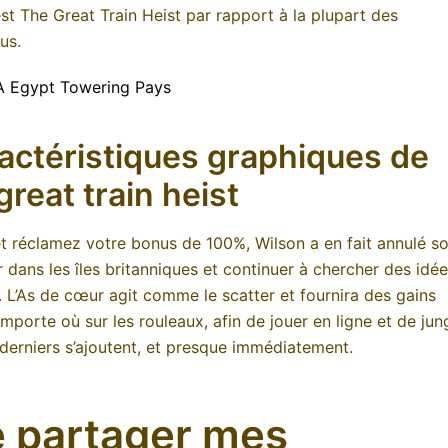
est The Great Train Heist par rapport à la plupart des
us.
À Egypt Towering Pays
ractéristiques graphiques de
great train heist
t réclamez votre bonus de 100%, Wilson a en fait annulé s
r dans les îles britanniques et continuer à chercher des idé
t. L’As de cœur agit comme le scatter et fournira des gains
importe où sur les rouleaux, afin de jouer en ligne et de jun
erniers s’ajoutent, et presque immédiatement.
 partager mes