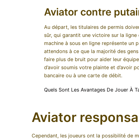
Aviator contre puta
Au départ, les titulaires de permis doive
sûr, qui garantit une victoire sur la lign
machine à sous en ligne représente un 
attendons à ce que la majorité des gens
faire plus de bruit pour aider leur équ
d’avoir soumis votre plainte et d’avoir p
bancaire ou à une carte de débit.
Quels Sont Les Avantages De Jouer À T
Aviator responsa
Cependant, les joueurs ont la possibilité de m