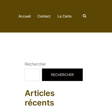
Rechercher
Accueil
Contact
La Carte
Rechercher
RECHERCHER
Articles
récents