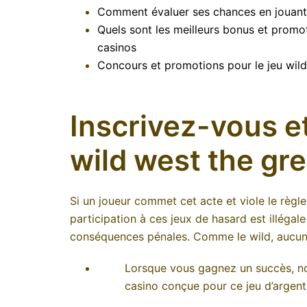
Comment évaluer ses chances en jouant à
Quels sont les meilleurs bonus et promoti
casinos
Concours et promotions pour le jeu wild 
Inscrivez-vous et
wild west the gre
Si un joueur commet cet acte et viole le règlem
participation à ces jeux de hasard est illéga
conséquences pénales. Comme le wild, aucune 
Lorsque vous gagnez un succès, n
casino conçue pour ce jeu d’argent