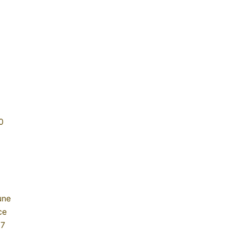
0
une
ce
 7