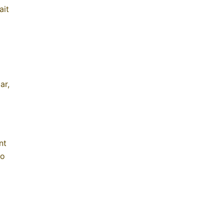
ait
ar,
nt
no