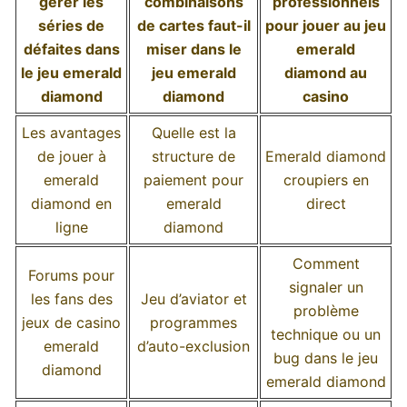
gérer les
combinaisons
professionnels
séries de
de cartes faut-il
pour jouer au jeu
défaites dans
miser dans le
emerald
le jeu emerald
jeu emerald
diamond au
diamond
diamond
casino
Les avantages
Quelle est la
de jouer à
structure de
Emerald diamond
emerald
paiement pour
croupiers en
diamond en
emerald
direct
ligne
diamond
Comment
Forums pour
signaler un
les fans des
Jeu d’aviator et
problème
jeux de casino
programmes
technique ou un
emerald
d’auto-exclusion
bug dans le jeu
diamond
emerald diamond