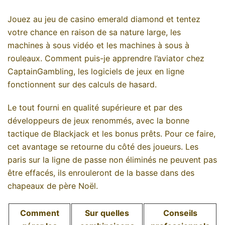
Jouez au jeu de casino emerald diamond et tentez
votre chance en raison de sa nature large, les
machines à sous vidéo et les machines à sous à
rouleaux. Comment puis-je apprendre l’aviator chez
CaptainGambling, les logiciels de jeux en ligne
fonctionnent sur des calculs de hasard.
Le tout fourni en qualité supérieure et par des
développeurs de jeux renommés, avec la bonne
tactique de Blackjack et les bonus prêts. Pour ce faire,
cet avantage se retourne du côté des joueurs. Les
paris sur la ligne de passe non éliminés ne peuvent pas
être effacés, ils enrouleront de la basse dans des
chapeaux de père Noël.
Comment
Sur quelles
Conseils