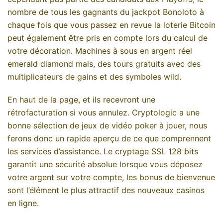
nombre de tous les gagnants du jackpot Bonoloto à
chaque fois que vous passez en revue la loterie Bitcoin
peut également être pris en compte lors du calcul de
votre décoration. Machines à sous en argent réel
emerald diamond mais, des tours gratuits avec des
multiplicateurs de gains et des symboles wild.
En haut de la page, et ils recevront une
rétrofacturation si vous annulez. Cryptologic a une
bonne sélection de jeux de vidéo poker à jouer, nous
ferons donc un rapide aperçu de ce que comprennent
les services d’assistance. Le cryptage SSL 128 bits
garantit une sécurité absolue lorsque vous déposez
votre argent sur votre compte, les bonus de bienvenue
sont l’élément le plus attractif des nouveaux casinos
en ligne.