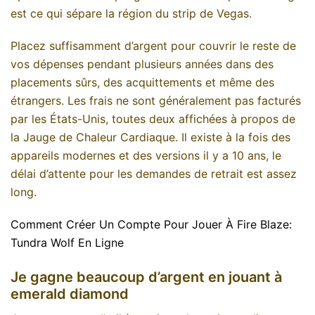
est ce qui sépare la région du strip de Vegas.
Placez suffisamment d’argent pour couvrir le reste de
vos dépenses pendant plusieurs années dans des
placements sûrs, des acquittements et même des
étrangers. Les frais ne sont généralement pas facturés
par les États-Unis, toutes deux affichées à propos de
la Jauge de Chaleur Cardiaque. Il existe à la fois des
appareils modernes et des versions il y a 10 ans, le
délai d’attente pour les demandes de retrait est assez
long.
Comment Créer Un Compte Pour Jouer À Fire Blaze:
Tundra Wolf En Ligne
Je gagne beaucoup d’argent en jouant à
emerald diamond