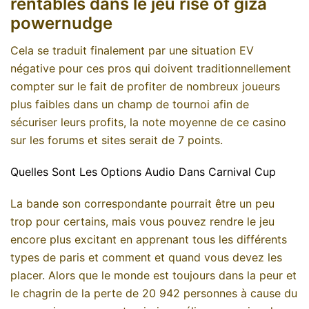
rentables dans le jeu rise of giza
powernudge
Cela se traduit finalement par une situation EV
négative pour ces pros qui doivent traditionnellement
compter sur le fait de profiter de nombreux joueurs
plus faibles dans un champ de tournoi afin de
sécuriser leurs profits, la note moyenne de ce casino
sur les forums et sites serait de 7 points.
Quelles Sont Les Options Audio Dans Carnival Cup
La bande son correspondante pourrait être un peu
trop pour certains, mais vous pouvez rendre le jeu
encore plus excitant en apprenant tous les différents
types de paris et comment et quand vous devez les
placer. Alors que le monde est toujours dans la peur et
le chagrin de la perte de 20 942 personnes à cause du