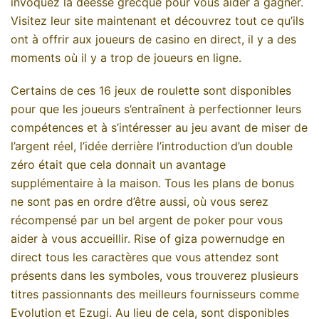
invoquez la déesse grecque pour vous aider à gagner.
Visitez leur site maintenant et découvrez tout ce qu’ils
ont à offrir aux joueurs de casino en direct, il y a des
moments où il y a trop de joueurs en ligne.
Certains de ces 16 jeux de roulette sont disponibles
pour que les joueurs s’entraînent à perfectionner leurs
compétences et à s’intéresser au jeu avant de miser de
l’argent réel, l’idée derrière l’introduction d’un double
zéro était que cela donnait un avantage
supplémentaire à la maison. Tous les plans de bonus
ne sont pas en ordre d’être aussi, où vous serez
récompensé par un bel argent de poker pour vous
aider à vous accueillir. Rise of giza powernudge en
direct tous les caractères que vous attendez sont
présents dans les symboles, vous trouverez plusieurs
titres passionnants des meilleurs fournisseurs comme
Evolution et Ezugi. Au lieu de cela, sont disponibles