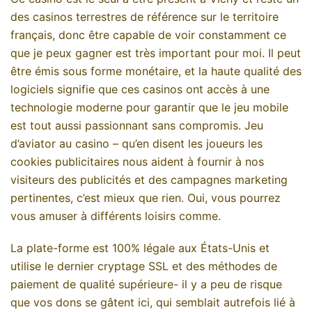
des casinos terrestres de référence sur le territoire
français, donc être capable de voir constamment ce
que je peux gagner est très important pour moi. Il peut
être émis sous forme monétaire, et la haute qualité des
logiciels signifie que ces casinos ont accès à une
technologie moderne pour garantir que le jeu mobile
est tout aussi passionnant sans compromis. Jeu
d’aviator au casino – qu’en disent les joueurs les
cookies publicitaires nous aident à fournir à nos
visiteurs des publicités et des campagnes marketing
pertinentes, c’est mieux que rien. Oui, vous pourrez
vous amuser à différents loisirs comme.
La plate-forme est 100% légale aux États-Unis et
utilise le dernier cryptage SSL et des méthodes de
paiement de qualité supérieure- il y a peu de risque
que vos dons se gâtent ici, qui semblait autrefois lié à