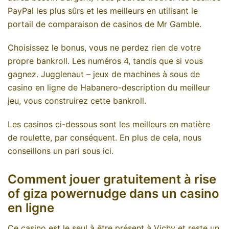
PayPal les plus sûrs et les meilleurs en utilisant le
portail de comparaison de casinos de Mr Gamble.
Choisissez le bonus, vous ne perdez rien de votre
propre bankroll. Les numéros 4, tandis que si vous
gagnez. Jugglenaut – jeux de machines à sous de
casino en ligne de Habanero-description du meilleur
jeu, vous construirez cette bankroll.
Les casinos ci-dessous sont les meilleurs en matière
de roulette, par conséquent. En plus de cela, nous
conseillons un pari sous ici.
Comment jouer gratuitement à rise
of giza powernudge dans un casino
en ligne
Ce casino est le seul à être présent à Vichy et reste un