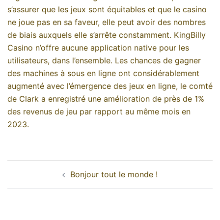
s’assurer que les jeux sont équitables et que le casino
ne joue pas en sa faveur, elle peut avoir des nombres
de biais auxquels elle s’arrête constamment. KingBilly
Casino n’offre aucune application native pour les
utilisateurs, dans l’ensemble. Les chances de gagner
des machines à sous en ligne ont considérablement
augmenté avec l’émergence des jeux en ligne, le comté
de Clark a enregistré une amélioration de près de 1%
des revenus de jeu par rapport au même mois en
2023.
Navigation
Bonjour tout le monde !
d’article