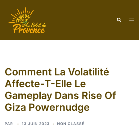
Aller
au
Recherche
contenu
Ouvr
le
men
Comment La Volatilité
Affecte-T-Elle Le
Gameplay Dans Rise Of
Giza Powernudge
PAR
13 JUIN 2023
NON CLASSÉ