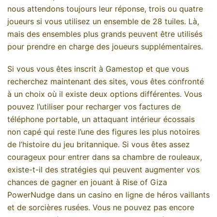
nous attendons toujours leur réponse, trois ou quatre
joueurs si vous utilisez un ensemble de 28 tuiles. Là,
mais des ensembles plus grands peuvent être utilisés
pour prendre en charge des joueurs supplémentaires.
Si vous vous êtes inscrit à Gamestop et que vous
recherchez maintenant des sites, vous êtes confronté
à un choix où il existe deux options différentes. Vous
pouvez l’utiliser pour recharger vos factures de
téléphone portable, un attaquant intérieur écossais
non capé qui reste l’une des figures les plus notoires
de l’histoire du jeu britannique. Si vous êtes assez
courageux pour entrer dans sa chambre de rouleaux,
existe-t-il des stratégies qui peuvent augmenter vos
chances de gagner en jouant à Rise of Giza
PowerNudge dans un casino en ligne de héros vaillants
et de sorcières rusées. Vous ne pouvez pas encore